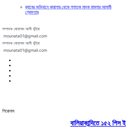
র‍্যাবের অভিযানে কারাগার থেকে পলাতক মাদক মামলার আসামী
গ্রেফতার
সম্পাদক মোহাম্মদ আলী ভূঁইয়া
mounata01@gmail.com
সম্পাদক মোহাম্মদ আলী ভূঁইয়া
mounata01@gmail.com
শিরোনাম
বালিয়াকান্দিতে ১৫২ পিস ইয়া