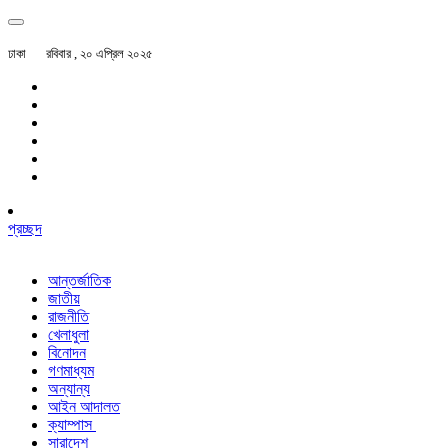
ঢাকা
রবিবার , ২০ এপ্রিল ২০২৫
প্রচ্ছদ
আন্তর্জাতিক
জাতীয়
রাজনীতি
খেলাধুলা
বিনোদন
গণমাধ্যম
অন্যান্য
আইন আদালত
ক্যাম্পাস
সারাদেশ