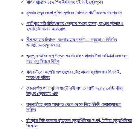
বালিয়াকান্দিতে ১৫২ পিস ইয়াবাসহ দুই ভাই গ্রেপ্তার
খুলনায় নতুন জেলা পুলিশ সুপারের যোগদান গার্ড অফ অনার প্রদান
গাজীপুরে নারী চিকিৎসকের চেম্বারে সশস্ত্র হামলা, ভাঙচুর-লুটপাট ও
হত্যাচেষ্টা থানায় অভিযোগ
সীমান্ত হবে নিরাপদ, অপরাধ হবে শূন্য”— বাবুছড়া ৭ বিজিবির
জনসচেতনতামূলক সভা
ভুজপুরে অবৈধ বালু উত্তোলন দায়ে ৫০ হাজার টাকা জরিমানা এবং জব্দ
করে বালু নিলামে বিক্রি
রাজবাড়ীতে কিশোরী অপহরণের চেষ্টা: হামলা,স্বর্ণালংকার ছিনতাই,
আতঙ্কে পরিবার
সোনারগাঁও থানা পুলিশ যাত্রী বাহী বাস তল্লাশী করে ৪ কেজি গাঁজা
উদ্ধার গ্রেফতার এক
রাজবাড়ীতে গ্রাম আদালত থেকে ডেকে নিয়ে ইউপি চেয়ারম্যানকে
লাঞ্ছিত
চট্টগ্রাম সিটি কলেজে ছাত্রদল ছাত্রশিবিরের সংঘর্ষ, ইবিতে ছাত্রশিবিরের
বিক্ষোভ