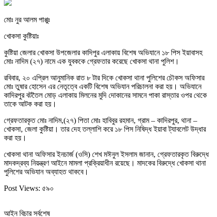
মোঃ নুর আলম পাপ্পুঃ
খোকসা কুষ্টিয়াঃ
কুষ্টিয়া জেলার খোকসা উপজেলার কাদিপুর এলাকায় বিশেষ অভিযানে ১৮ পিস ইয়াবাসহ
মোঃ নাদিম (২৭) নামে এক যুবককে গ্রেফতার করেছে খোকসা থানা পুলিশ।
রবিবার, ২০ এপ্রিল আনুমানিক রাত ৮ টার দিকে খোকসা থানা পুলিশের চৌকস অফিসার
মোঃ তুষার হোসেন এর নেতৃত্বে একটি বিশেষ অভিযান পরিচালনা করা হয়। অভিযানে
কাদিরপুর বটতৈল মোড় এলাকায় মিলনের মুদি দোকানের সামনে পাকা রাস্তার ওপর থেকে
তাকে আটক করা হয়।
গ্রেফতারকৃত মোঃ নাদিম,(২৭) পিতা মোঃ হাবিবুর রহমান, গ্রাম – কাদিরপুর, থানা –
খোকসা, জেলা কুষ্টিয়া। তার দেহ তল্লাশি করে ১৮ পিস নিষিদ্ধ ইয়াবা ট্যাবলেট উদ্ধার
করা হয়।
খোকসা থানা অফিসার ইনচার্জ (ওসি) শেখ মঈনুল ইসলাম জানান, গ্রেফতারকৃত বিরুদ্ধে
মাদকদ্রব্য নিয়ন্ত্রণ আইনে মামলা প্রক্রিয়াধীন রয়েছে। মাদকের বিরুদ্ধে খোকসা থানা
পুলিশের অভিযান অব্যাহত থাকবে।
Post Views:
৫৯০
আইন বিচার সর্বশেষ