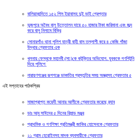
বালিয়াকান্দিতে ১৫২ পিস ইয়াবাসহ দুই ভাই গ্রেপ্তার
ভুজপুরে অবৈধ বালু উত্তোলন দায়ে ৫০ হাজার টাকা জরিমানা এবং জব্দ
করে বালু নিলামে বিক্রি
সোনারগাঁও থানা পুলিশ যাত্রী বাহী বাস তল্লাশী করে ৪ কেজি গাঁজা
উদ্ধার গ্রেফতার এক
খুলনায় ফেসবুকে মহানবী (সা:)কে কটূক্তির অভিযোগ. যুবককে গণপিটুনি
দিয়ে পুলিশে
নারায়ণগঞ্জের রূপগঞ্জে ডাকাতির প্রস্তুতির সময় অস্ত্রসহ গ্রেফতার ৫
এই সপ্তাহের পাঠকপ্রিয়
সাজাপ্রাপ্ত কয়েদী আনার আলীকে গ্রেফতার করেছে র‍্যাব
ডাঃ আবু সাঈদের ৫ দিনের রিমান্ড মঞ্জুর
প্রাথমিক ও গণশিক্ষা প্রতিমন্ত্রী জাকির হোসেনকে গ্রেফতার
২১ গ্রাম হেরোইনসহ মাদক ব্যবসায়ীকে গ্রেফতার