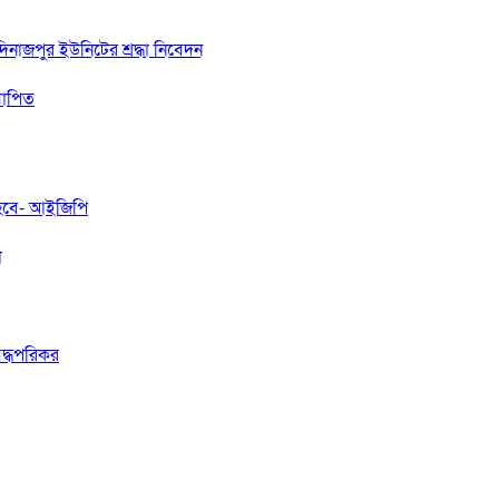
দিনাজপুর ইউনিটের শ্রদ্ধা নিবেদন
যাপিত
 হবে- আইজিপি
া
বদ্ধপরিকর