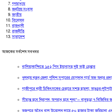
গণমাধ্যম
জনপ্রিয় সংবাদ
জাতীয়
বিনোদন
রাজধানী
রাজনীতি
সারাদেশ
আজকের সর্বশেষ সবখবর
বালিয়াকান্দিতে ১৫২ পিস ইয়াবাসহ দুই ভাই গ্রেপ্তার
খুলনায় নতুন জেলা পুলিশ সুপারের যোগদান গার্ড অফ অনার প্রদ
গাজীপুরে নারী চিকিৎসকের চেম্বারে সশস্ত্র হামলা, ভাঙচুর-লুটপা
সীমান্ত হবে নিরাপদ, অপরাধ হবে শূন্য”— বাবুছড়া ৭ বিজিবি
ভুজপুরে অবৈধ বালু উত্তোলন দায়ে ৫০ হাজার টাকা জরিমানা এবং