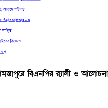
াই, আতঙ্কে পরিবার
জা উদ্ধার গ্রেফতার এক
 লাঞ্ছিত
শিবিরের বিক্ষোভ
্বপ্ন
মস্তাপুরে বিএনপির র‍্যালী ও আলোচনা