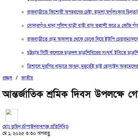
রাজবাড়ীতে কিশোরী অপহরণের চেষ্টা: হামলা,স্বর্ণালংকার ছিনত
সোনারগাঁও থানা পুলিশ যাত্রী বাহী বাস তল্লাশী করে ৪ কেজি গাঁ
রাজবাড়ীতে গ্রাম আদালত থেকে ডেকে নিয়ে ইউপি চেয়ারম্যানকে
চট্টগ্রাম সিটি কলেজে ছাত্রদল ছাত্রশিবিরের সংঘর্ষ, ইবিতে ছাত্র
ত্রিশালে মুরগির খামারে আগুন: মুহূর্তেই ছাই হোসাইন আহমেদের স
প্রচ্ছদ
/
জাতীয়
আন্তর্জাতিক শ্রমিক দিবস উপলক্ষে গো
মোঃ তুহিন (চাঁপাইনবাবগঞ্জ প্রতিনিধিঃ)
মে ১, ২০২৫ ৩:৩০ অপরাহ্ণ