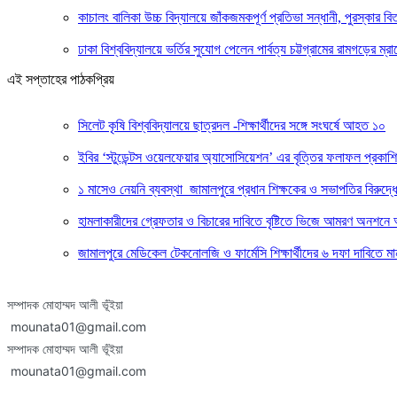
কাচালং বালিকা উচ্চ বিদ্যালয়ে জাঁকজমকপূর্ণ প্রতিভা সন্ধানী, পুরস্কার 
ঢাকা বিশ্ববিদ্যালয়ে ভর্তির সুযোগ পেলেন পার্বত্য চট্টগ্রামের রামগড়ের ম্রা
এই সপ্তাহের পাঠকপ্রিয়
সিলেট কৃষি বিশ্ববিদ্যালয়ে ছাত্রদল -শিক্ষার্থীদের সঙ্গে সংঘর্ষে আহত ১০
ইবির ‘স্টুডেন্টস ওয়েলফেয়ার অ্যাসোসিয়েশন’ এর বৃত্তির ফলাফল প্রকাশ
১ মাসেও নেয়নি ব্যবস্থা জামালপুরে প্রধান শিক্ষকের ও সভাপতির বিরু
হামলাকারীদের গ্রেফতার ও বিচারের দাবিতে বৃষ্টিতে ভিজে আমরণ অনশনে আট
জামালপুরে মেডিকেল টেকনোলজি ও ফার্মেসি শিক্ষার্থীদের ৬ দফা দাবিতে ম
সম্পাদক মোহাম্মদ আলী ভূঁইয়া
mounata01@gmail.com
সম্পাদক মোহাম্মদ আলী ভূঁইয়া
mounata01@gmail.com