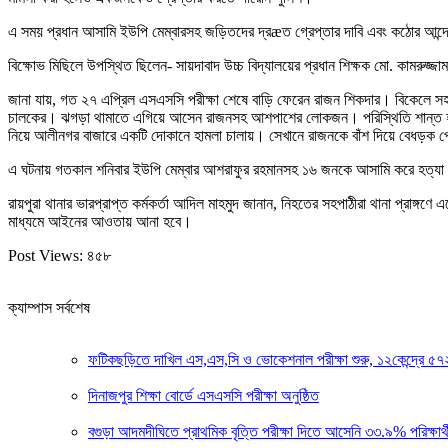
এ সময় প্রধান আসামি ইউপি মেম্বারসহ জড়িতদের দ্রæত গ্রেপ্তার দাবি এবং কঠোর আন্দোল
বিক্ষোভ মিছিলে উপস্থিত ছিলেন- সায়দাবাদ উচ্চ বিদ্যালয়ের প্রধান শিক্ষক মো. কামরুজ্জা
জানা যায়, গত ২৭ এপ্রিল এসএসসি পরীক্ষা শেষে বাড়ি ফেরেন রাজন শিকদার। বিকেলে স
চালকের। ঝগড়া থামাতে এগিয়ে আসেন রাজনসহ আশপাশের লোকজন। পরিস্থিতি শান্ত হলে অট
নিয়ে আলীনগর বাজারে একটি দোকানে হামলা চালায়। সেখানে রাজনকে বাঁশ দিয়ে বেধড়ক প
এ ঘটনায় গতকাল শনিবার ইউপি মেম্বার আশরাফুর রহমানসহ ১৬ জনকে আসামি করে হত্যা 
রায়পুরা থানার ভারপ্রাপ্ত কর্মকর্তা আদিল মাহমুদ জানান, নিহতের সহপাঠীরা থানা প্র
মাধ্যমে আইনের আওতায় আনা হবে।
Post Views:
৪৫৮
ক্যাম্পাস সর্বশেষ
ফটিকছড়িতে দাখিল এস,এস,সি ও ভোকেশনাল পরীক্ষা শুরু, ১২কেন্দ্রে 
দিনাজপুর শিক্ষা বোর্ডে এসএসসি পরীক্ষা অনুষ্ঠিত
বগুড়া আদমদীঘিতে প্রাথমিক বৃত্তি পরীক্ষা দিতে আসেনি ৩৩.৯% পরিক্ষার্থ