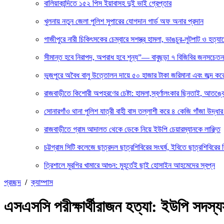
বালিয়াকান্দিতে ১৫২ পিস ইয়াবাসহ দুই ভাই গ্রেপ্তার
খুলনায় নতুন জেলা পুলিশ সুপারের যোগদান গার্ড অফ অনার প্রদান
গাজীপুরে নারী চিকিৎসকের চেম্বারে সশস্ত্র হামলা, ভাঙচুর-লুটপাট ও হত্যা
সীমান্ত হবে নিরাপদ, অপরাধ হবে শূন্য”— বাবুছড়া ৭ বিজিবির জনসচেত
ভুজপুরে অবৈধ বালু উত্তোলন দায়ে ৫০ হাজার টাকা জরিমানা এবং জব্দ করে ব
রাজবাড়ীতে কিশোরী অপহরণের চেষ্টা: হামলা,স্বর্ণালংকার ছিনতাই, আতঙ্ক
সোনারগাঁও থানা পুলিশ যাত্রী বাহী বাস তল্লাশী করে ৪ কেজি গাঁজা উদ্ধ
রাজবাড়ীতে গ্রাম আদালত থেকে ডেকে নিয়ে ইউপি চেয়ারম্যানকে লাঞ্ছিত
চট্টগ্রাম সিটি কলেজে ছাত্রদল ছাত্রশিবিরের সংঘর্ষ, ইবিতে ছাত্রশিবিরের 
ত্রিশালে মুরগির খামারে আগুন: মুহূর্তেই ছাই হোসাইন আহমেদের স্বপ্ন
প্রচ্ছদ
/
ক্যাম্পাস
এসএসসি পরীক্ষার্থীরাজন হত্যা: ইউপি সদস্য