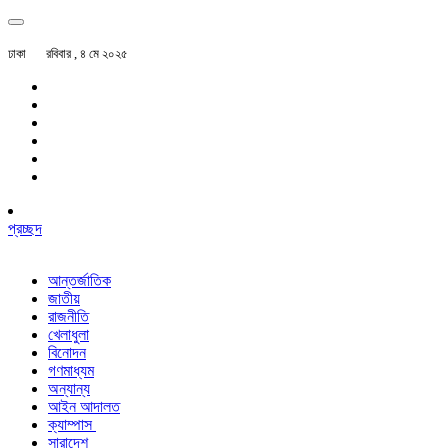
ঢাকা
রবিবার , ৪ মে ২০২৫
প্রচ্ছদ
আন্তর্জাতিক
জাতীয়
রাজনীতি
খেলাধুলা
বিনোদন
গণমাধ্যম
অন্যান্য
আইন আদালত
ক্যাম্পাস
সারাদেশ