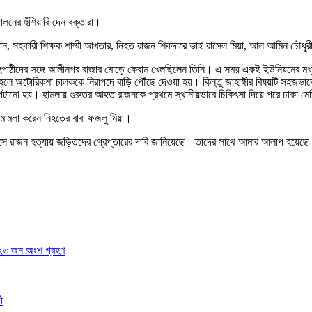
নের হুঁশিয়ারি দেন বক্তারা।
মান, সহকারী শিক্ষক শাম্মী আখতার, নিহত রাজন শিকদারে ভাই রাসেল মিয়া, আল আমিন চৌধুরীসহ
হপাঠীদের সঙ্গে আলীনগর বাজার মোড়ে কেরাম খেলছিলেন তিনি। এ সময় একই ইউনিয়নের মধ্
োরিকশা চালককে নিরাপদে বাড়ি পৌঁছে দেওয়া হয়। কিন্তু জাহাঙ্গীর বিষয়টি সহজভাবে নে
েটানো হয়। হামলায় গুরুতর আহত রাজনকে প্রথমে স্থানীয়ভাবে চিকিৎসা দিয়ে পরে ঢাকা ম
মামলা করেন নিহতের বাবা ফজলু মিয়া।
াঙ্গণে এসে রাজন হত্যায় জড়িতদের গ্রেপ্তারের দাবি জানিয়েছে। তাদের সাথে আমার আলাপ হ
৫৭২৩ জন অংশ গ্রহণ
ী