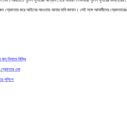
ান নেন।পরবর্তীতে পুলিশ সুপারের আশ্বাস পেয়ে সাধারণ শিক্ষার্থীরা পুলিশ সুপারের কার্যালয়ের
র দ্রুত গ্রেফতার করে আইনের আওতায় আনার দাবি জানান। সেই সঙ্গে আসামীদের গ্রেফতারের জন
ালু নিলামে বিক্রি
ার গ্রেফতার এক
িয়ে পুলিশে