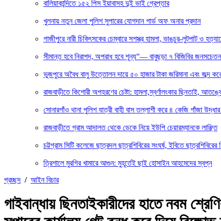
বালিয়াকান্দিতে ১৫২ পিস ইয়াবাসহ দুই ভাই গ্রেপ্তার
খুলনায় নতুন জেলা পুলিশ সুপারের যোগদান গার্ড অফ অনার প্রদান
গাজীপুরে নারী চিকিৎসকের চেম্বারে সশস্ত্র হামলা, ভাঙচুর-লুটপাট ও হত্যা
সীমান্ত হবে নিরাপদ, অপরাধ হবে শূন্য”— বাবুছড়া ৭ বিজিবির জনসচেত
ভুজপুরে অবৈধ বালু উত্তোলন দায়ে ৫০ হাজার টাকা জরিমানা এবং জব্দ করে ব
রাজবাড়ীতে কিশোরী অপহরণের চেষ্টা: হামলা,স্বর্ণালংকার ছিনতাই, আতঙ্ক
সোনারগাঁও থানা পুলিশ যাত্রী বাহী বাস তল্লাশী করে ৪ কেজি গাঁজা উদ্ধ
রাজবাড়ীতে গ্রাম আদালত থেকে ডেকে নিয়ে ইউপি চেয়ারম্যানকে লাঞ্ছিত
চট্টগ্রাম সিটি কলেজে ছাত্রদল ছাত্রশিবিরের সংঘর্ষ, ইবিতে ছাত্রশিবিরের 
ত্রিশালে মুরগির খামারে আগুন: মুহূর্তেই ছাই হোসাইন আহমেদের স্বপ্ন
প্রচ্ছদ
/
আইন বিচার
গাইবান্ধায় ছিনতাইকারীদের হাতে নবম শ্রেণির