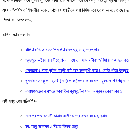
বিক্ষোভ মিছিল নিয়ে পুলিশ সুপারের কার্যালয়ের সামনে গিয়ে গেট বন্ধ করে ঘন্টাব্যাপী অবস্থ
এসময় উপস্থিত শিক্ষার্থীরা বলেন, তাদের সহপাঠীকে যারা নির্মমভাবে হত্যা করেছে তাদে
Post Views:
৫৬২
আইন বিচার সর্বশেষ
বালিয়াকান্দিতে ১৫২ পিস ইয়াবাসহ দুই ভাই গ্রেপ্তার
ভুজপুরে অবৈধ বালু উত্তোলন দায়ে ৫০ হাজার টাকা জরিমানা এবং জব্দ করে ব
সোনারগাঁও থানা পুলিশ যাত্রী বাহী বাস তল্লাশী করে ৪ কেজি গাঁজা উদ্ধ
খুলনায় ফেসবুকে মহানবী (সা:)কে কটূক্তির অভিযোগ. যুবককে গণপিটুনি দ
নারায়ণগঞ্জের রূপগঞ্জে ডাকাতির প্রস্তুতির সময় অস্ত্রসহ গ্রেফতার ৫
এই সপ্তাহের পাঠকপ্রিয়
সাজাপ্রাপ্ত কয়েদী আনার আলীকে গ্রেফতার করেছে র‍্যাব
ডাঃ আবু সাঈদের ৫ দিনের রিমান্ড মঞ্জুর