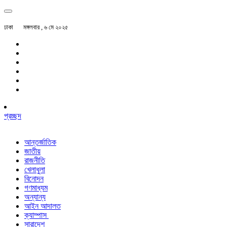
ঢাকা
মঙ্গলবার , ৬ মে ২০২৫
প্রচ্ছদ
আন্তর্জাতিক
জাতীয়
রাজনীতি
খেলাধুলা
বিনোদন
গণমাধ্যম
অন্যান্য
আইন আদালত
ক্যাম্পাস
সারাদেশ