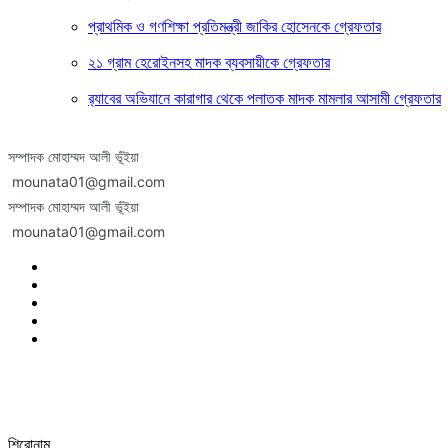
প্রাথমিক ও গণশিক্ষা প্রতিমন্ত্রী জাকির হোসেনকে গ্রেফতার
২১ গ্রাম হেরোইনসহ মাদক ব্যবসায়ীকে গ্রেফতার
র‍্যাবের অভিযানে কারাগার থেকে পলাতক মাদক মামলার আসামী গ্রেফতার
সম্পাদক মোহাম্মদ আলী ভূঁইয়া
mounata01@gmail.com
সম্পাদক মোহাম্মদ আলী ভূঁইয়া
mounata01@gmail.com
শিরোনাম