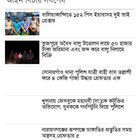
আইন বিচার সর্বশেষ
বালিয়াকান্দিতে ১৫২ পিস ইয়াবাসহ দুই ভাই
গ্রেপ্তার
ভুজপুরে অবৈধ বালু উত্তোলন দায়ে ৫০ হাজার
টাকা জরিমানা এবং জব্দ করে বালু নিলামে
বিক্রি
সোনারগাঁও থানা পুলিশ যাত্রী বাহী বাস তল্লাশী
করে ৪ কেজি গাঁজা উদ্ধার গ্রেফতার এক
খুলনায় ফেসবুকে মহানবী (সা:)কে কটূক্তির
অভিযোগ. যুবককে গণপিটুনি দিয়ে পুলিশে
নারায়ণগঞ্জের রূপগঞ্জে ডাকাতির প্রস্তুতির সময়
অস্ত্রসহ গ্রেফতার ৫