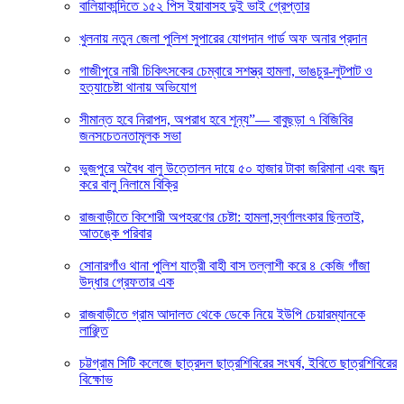
বালিয়াকান্দিতে ১৫২ পিস ইয়াবাসহ দুই ভাই গ্রেপ্তার
খুলনায় নতুন জেলা পুলিশ সুপারের যোগদান গার্ড অফ অনার প্রদান
গাজীপুরে নারী চিকিৎসকের চেম্বারে সশস্ত্র হামলা, ভাঙচুর-লুটপাট ও
হত্যাচেষ্টা থানায় অভিযোগ
সীমান্ত হবে নিরাপদ, অপরাধ হবে শূন্য”— বাবুছড়া ৭ বিজিবির
জনসচেতনতামূলক সভা
ভুজপুরে অবৈধ বালু উত্তোলন দায়ে ৫০ হাজার টাকা জরিমানা এবং জব্দ
করে বালু নিলামে বিক্রি
রাজবাড়ীতে কিশোরী অপহরণের চেষ্টা: হামলা,স্বর্ণালংকার ছিনতাই,
আতঙ্কে পরিবার
সোনারগাঁও থানা পুলিশ যাত্রী বাহী বাস তল্লাশী করে ৪ কেজি গাঁজা
উদ্ধার গ্রেফতার এক
রাজবাড়ীতে গ্রাম আদালত থেকে ডেকে নিয়ে ইউপি চেয়ারম্যানকে
লাঞ্ছিত
চট্টগ্রাম সিটি কলেজে ছাত্রদল ছাত্রশিবিরের সংঘর্ষ, ইবিতে ছাত্রশিবিরের
বিক্ষোভ