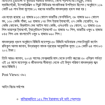
ঝিনাইদহ চুয়াডাঙ্গা ও কুষ্টিয়ার সরকারি কর্মকর্তা, জেলা প্রশাসনের নেতৃবৃন্দ, নির্বাহী
ম্যাজিস্ট্রেট, ইলেকট্রনিক্স ও প্রিন্ট মিডিয়ার সাংবাদিকরা উপস্থিত ছিলেন।অনুষ্ঠানে ১১৯
কোটি ৬৪ লাখ টাকা মূল্যের ১২ ধরনের ভারতীয় মাদকদ্রব্য ধ্বংস করা হয়।
এর মধ্যে রয়েছে ২৫ হাজার ৮১৩ বোতল ভারতীয় ফেনসিডিল, ৩৮ হাজার ৯৮০ বোতল
মদ, ১৩০ কেজি গাঁজা, ৬৫ হাজার ১৭৪ পিস ইয়াবা ট্যাবলেট, ৩৭ কেজি হেরোইন, ৭৯
কেজি কোকেন, ক্রিস্টাল মেথ আইস সাত কেজি, এলএলডি ২৯ বোতল, ২১ হাজার ৩১৬
পিস ভায়াগ্রা ট্যাবলেট, ট্যাপেন্টাডল ট্যাবলেট ৩০ হাজার ৭০ পিস, ভারতীয় ওষুধ ৯ হাজার
৮৪৫ পিস এবং বাংলাদেশি ওষুধ ৯ হাজার ৯৬০ পিস।
মাদকদ্রব্য ধ্বংস অনুষ্ঠানে বিজিবি মহেশপুর ৫৮ বিজিবি অধিনায়ক লেফটেন্যান্ট কর্নেল
রফিকুল আলম জানান, উদ্ধারকৃত মাদক দ্রব্যের আনুমানিক মূল্য ১১৯ কোটি ৬৪ লাখ ৮৩
২০২ টাকা।
তিনি আরও জানান, ২০২৪ সালের ফেব্রুয়ারি মাস থেকে চলতি বছরের ৩০ এপ্রিল পর্যন্ত
এই ১৫ মাসে মহেশপুর ও জীবননগর সীমান্ত থেকে এই বিপুল পরিমাণ মাদকদ্রব্য জব্দ
করে বিজিবি।
Post Views:
৩৯২
আইন বিচার সর্বশেষ
বালিয়াকান্দিতে ১৫২ পিস ইয়াবাসহ দুই ভাই গ্রেপ্তার