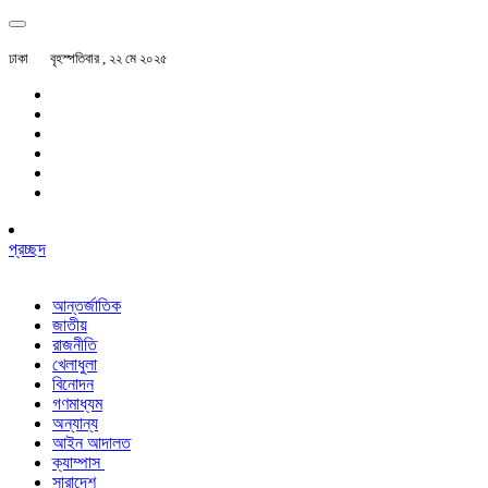
ঢাকা
বৃহস্পতিবার , ২২ মে ২০২৫
প্রচ্ছদ
আন্তর্জাতিক
জাতীয়
রাজনীতি
খেলাধুলা
বিনোদন
গণমাধ্যম
অন্যান্য
আইন আদালত
ক্যাম্পাস
সারাদেশ