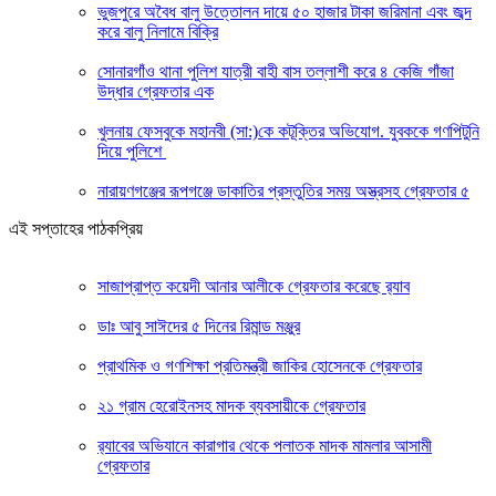
ভুজপুরে অবৈধ বালু উত্তোলন দায়ে ৫০ হাজার টাকা জরিমানা এবং জব্দ
করে বালু নিলামে বিক্রি
সোনারগাঁও থানা পুলিশ যাত্রী বাহী বাস তল্লাশী করে ৪ কেজি গাঁজা
উদ্ধার গ্রেফতার এক
খুলনায় ফেসবুকে মহানবী (সা:)কে কটূক্তির অভিযোগ. যুবককে গণপিটুনি
দিয়ে পুলিশে
নারায়ণগঞ্জের রূপগঞ্জে ডাকাতির প্রস্তুতির সময় অস্ত্রসহ গ্রেফতার ৫
এই সপ্তাহের পাঠকপ্রিয়
সাজাপ্রাপ্ত কয়েদী আনার আলীকে গ্রেফতার করেছে র‍্যাব
ডাঃ আবু সাঈদের ৫ দিনের রিমান্ড মঞ্জুর
প্রাথমিক ও গণশিক্ষা প্রতিমন্ত্রী জাকির হোসেনকে গ্রেফতার
২১ গ্রাম হেরোইনসহ মাদক ব্যবসায়ীকে গ্রেফতার
র‍্যাবের অভিযানে কারাগার থেকে পলাতক মাদক মামলার আসামী
গ্রেফতার