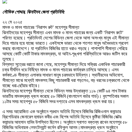
সৌভিক পোদ্দার, ঝিনাইদহ জেলা প্রতিনিধি:
২২ মে ২০২৫
মাদক ও মানব পাচারের ‘নিরাপদ রুট’ মহেশপুর সীমান্ত
ঝিনাইদহের মহেশপুর সীমান্ত এখন মাদক ও মানব পাচারের জন্য একটি ‘নিরাপদ রুটে’
পরিণত হয়েছে। প্রতিদিনই দেশের বিভিন্ন জেলা থেকে আসা অসংখ্য মানুষ এই সীমান্ত
দিয়ে পাচার হয়ে যাচ্ছে ভারতে। একইসঙ্গে ভারত থেকে শতশত মানুষ অবৈধভাবে প্রবেশ
করছে বাংলাদেশে। যা প্রতিদিন বিজিবির হাতে ধরাও পড়ছে। পাশাপাশি সীমান্ত পেরিয়ে
আসছে কোটি কোটি টাকার মাদকদ্রব্য, যা আইন-শৃঙ্খলা পরিস্থিতিকে আরও জটিল করে
তুলছে।
বিশ্বস্ত সূত্রের বরাতে জানা গেছে, মহেশপুর সীমান্ত দিয়ে সক্রিয় একাধিক পাচারকারী
চক্র দীর্ঘদিন ধরে নির্বিঘ্নে মাদক ও মানব পাচারের কার্যক্রম চালিয়ে আসছে। এসব
কর্মকাণ্ডে সীমান্ত এলাকার সাধারণ মানুষ চরমভাবে উদ্বিগ্ন। স্থানীয়দের অভিযোগ,
সীমান্তে মাঝে মধ্যেই মাদকসহ কিছু পাচারকারী ধরা পড়লেও, বড় ধরনের চক্রগুলো থেকে
যাচ্ছে ধরা-ছোঁয়ার বাইরে।
ঝিনাইদহের মহেশপুর সীমান্ত থেকে বিভিন্ন সময় উদ্ধারকৃত ১১৯ কোটি ৬৪ লাখ টাকার
ভারতীয় মাদকদ্রব্য ধ্বংস করেছে ৫৮ বিজিবি (বাংলাদেশ বর্ডার গার্ড)। বৃহস্পতিবার সকাল
১১টার সময় মহেশপুর ৫৮ বিজিবি সদর দপ্তরে এসব মাদকদ্রব্য ধ্বংস করা হয়।
এ সময় আয়োজিত এক অনুষ্ঠানে প্রধান অতিথি হিসেবে বিজিবির রিজিওনাল কমান্ডার
ব্রিগেডিয়ার জেনারেল হুমায়ন কবীর এবং বিশেষ অতিথি হিসেবে কুষ্টিয়া বিজিবির সেক্টর
কমান্ডার আহসান হাবিব উপস্থিত ছিলেন। অনুষ্ঠানে স্বাগত বক্তব্য রাখেন মহেশপুর ৫৮
বিজিবির অধিনায়ক লেফটেন্যান্ট কর্নেল রফিকুল আলম।মাদকদ্রব্য ধ্বংস অনুষ্ঠানে