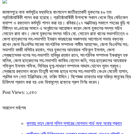
জামালপুরে নানা কর্মসূচির মধ্যদিয়ে বাংলাদেশ জাতীয়তাবাদী যুবদলের ৪৬ তম
প্রতিষ্ঠাবার্ষিকী পালন করা হয়েছে। প্রতিষ্ঠাবার্ষিকী উপলক্ষে সকাল থেকে ফ্রি মেডিকেল
ক্যাম্প ও রক্তদান কর্মসূচি পালন করা হয়। রবিবার (২৭ অক্টোবর) সকালে শহরের বুড়ি মা
মিষ্টান্ন ভাণ্ডারের সামনে এ অনুষ্ঠানের আয়োজন করেন জেলা যুবদলের সদস্য সচিব
সোহেল রানা খান। জেলা যুবদলের সদস্য সচিব মো. সোহেল রানা খানের সভাপতিত্বে ও
জেলা ছাত্রদলের সহ-সভাপতি ইমরান কায়ছারের সঞ্চালনায় আলোচনা সভায় বক্তব্য
রাখেন জেলা বিএনপির সাবেক সাংগঠনিক সম্পাদক শামীম আহাম্মেদ, জেলা বিএনপির সহ-
সভাপতি কাজী মসিউর রহমান, শহর যুবদলের আহবায়ক শফিকুল ইসলাম, জেলা
স্বেচ্ছাসেবক দলের সহ-সভাপতি হাবিবুর রহমান রতন, সাংগঠনিক সম্পাদক ইকরামুল হক
মানিক, জেলা ছাত্রদলের সহ-সভাপতি জাকির হোসেন জনি, শহর ছাত্রদলের আহবায়ক
শফিকুল ইসলাম শফিক, সিনিয়র যুগ্ম-সাধারণ সম্পাদক সাদ্দাম হোসেন সুমন প্রমুখ।
স্বেচ্ছায় রক্তদান করেন তিতুমী কলেজ ছাত্র দলের সহ-সভাপতি কেএম মেহেদী হাসান,
শ্রমিক দল নেতা ইঞ্জিনিয়ার মো. ফরিদ উদ্দিন। বিশেষজ্ঞ ডাক্তার দারা দরিদ্র মানুষের ফ্রি
চিকিৎসা প্রদান করা হয় এবং বিনামূল্যে রক্তের গ্রুপ নির্ণয় করেন।
Post Views:
১,৫৪৩
সারাদেশ সর্বশেষ
খুলনায় নতুন জেলা পুলিশ সুপারের যোগদান গার্ড অফ অনার প্রদান