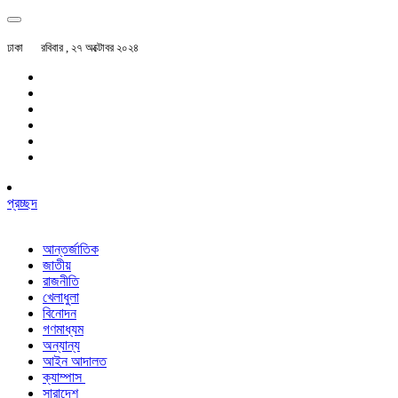
ঢাকা
রবিবার , ২৭ অক্টোবর ২০২৪
প্রচ্ছদ
আন্তর্জাতিক
জাতীয়
রাজনীতি
খেলাধুলা
বিনোদন
গণমাধ্যম
অন্যান্য
আইন আদালত
ক্যাম্পাস
সারাদেশ