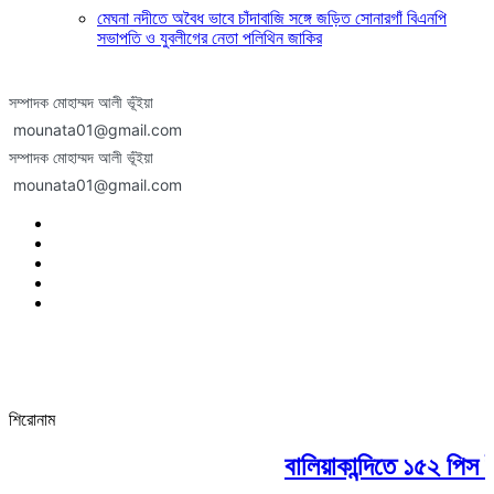
মেঘনা নদীতে অবৈধ ভাবে চাঁদাবাজি সঙ্গে জড়িত সোনারগাঁ বিএনপি
সভাপতি ও যুবলীগের নেতা পলিথিন জাকির
সম্পাদক মোহাম্মদ আলী ভূঁইয়া
mounata01@gmail.com
সম্পাদক মোহাম্মদ আলী ভূঁইয়া
mounata01@gmail.com
শিরোনাম
বালিয়াকান্দিতে ১৫২ পিস ই