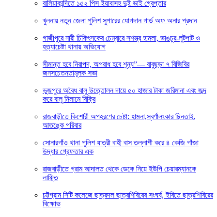
বালিয়াকান্দিতে ১৫২ পিস ইয়াবাসহ দুই ভাই গ্রেপ্তার
খুলনায় নতুন জেলা পুলিশ সুপারের যোগদান গার্ড অফ অনার প্রদান
গাজীপুরে নারী চিকিৎসকের চেম্বারে সশস্ত্র হামলা, ভাঙচুর-লুটপাট ও
হত্যাচেষ্টা থানায় অভিযোগ
সীমান্ত হবে নিরাপদ, অপরাধ হবে শূন্য”— বাবুছড়া ৭ বিজিবির
জনসচেতনতামূলক সভা
ভুজপুরে অবৈধ বালু উত্তোলন দায়ে ৫০ হাজার টাকা জরিমানা এবং জব্দ
করে বালু নিলামে বিক্রি
রাজবাড়ীতে কিশোরী অপহরণের চেষ্টা: হামলা,স্বর্ণালংকার ছিনতাই,
আতঙ্কে পরিবার
সোনারগাঁও থানা পুলিশ যাত্রী বাহী বাস তল্লাশী করে ৪ কেজি গাঁজা
উদ্ধার গ্রেফতার এক
রাজবাড়ীতে গ্রাম আদালত থেকে ডেকে নিয়ে ইউপি চেয়ারম্যানকে
লাঞ্ছিত
চট্টগ্রাম সিটি কলেজে ছাত্রদল ছাত্রশিবিরের সংঘর্ষ, ইবিতে ছাত্রশিবিরের
বিক্ষোভ