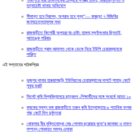
গাজীপুরে নারী চিকিৎসকের চেম্বারে সশস্ত্র হামলা, ভাঙচুর-লুটপাট ও
হত্যাচেষ্টা থানায় অভিযোগ
সীমান্ত হবে নিরাপদ, অপরাধ হবে শূন্য”— বাবুছড়া ৭ বিজিবির
জনসচেতনতামূলক সভা
রাজবাড়ীতে কিশোরী অপহরণের চেষ্টা: হামলা,স্বর্ণালংকার ছিনতাই,
আতঙ্কে পরিবার
রাজবাড়ীতে গ্রাম আদালত থেকে ডেকে নিয়ে ইউপি চেয়ারম্যানকে
লাঞ্ছিত
এই সপ্তাহের পাঠকপ্রিয়
ভুজপুর থানার হারুয়ালছড়ি ইউনিয়নের চেয়ারম্যানের দাপটে পাহাড় কেটে
পুকুর ভরাট
সিলেট কৃষি বিশ্ববিদ্যালয়ে ছাত্রদল -শিক্ষার্থীদের সঙ্গে সংঘর্ষে আহত ১০
কৃষকের স্বপ্ন ভঙ্গ রাজবাড়ীতে তরুন কৃষি উদ্যোক্তার ৬ শতাধিক ফলজ
গাছ কেটে দিল দুর্বৃত্তরা
খোকসায় বীর মুক্তিযোদ্ধা মোঃ গোলাম ছরোয়ার বুদো’র জানাজা ও দাফন
সম্পন্ন শোকাহত সমগ্র এলাকা