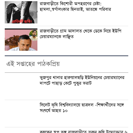
রাজবাড়ীতে কিশোরী অপহরণের চেষ্টা:
হামলা,স্বর্ণালংকার ছিনতাই, আতঙ্কে পরিবার
রাজবাড়ীতে গ্রাম আদালত থেকে ডেকে নিয়ে ইউপি
চেয়ারম্যানকে লাঞ্ছিত
এই সপ্তাহের পাঠকপ্রিয়
ভুজপুর থানার হারুয়ালছড়ি ইউনিয়নের চেয়ারম্যানের
দাপটে পাহাড় কেটে পুকুর ভরাট
সিলেট কৃষি বিশ্ববিদ্যালয়ে ছাত্রদল -শিক্ষার্থীদের সঙ্গে
সংঘর্ষে আহত ১০
কৃষকের স্বপ্ন ভঙ্গ রাজবাড়ীতে তরুন কৃষি উদ্যোক্তার ৬