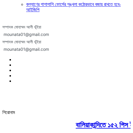
কল্যাণের পাশাপাশি ফোর্সের শৃঙ্খলা কঠোরভাবে বজায় রাখতে হবে-
আইজিপি
সম্পাদক মোহাম্মদ আলী ভূঁইয়া
mounata01@gmail.com
সম্পাদক মোহাম্মদ আলী ভূঁইয়া
mounata01@gmail.com
শিরোনাম
বালিয়াকান্দিতে ১৫২ পিস ই