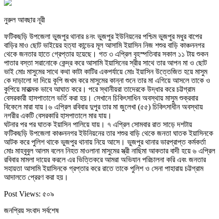
নুরুল আবছার নূরী
ফটিকছড়ি উপজেলা ভুজপুর থানার ৪নং ভুজপুর ইউনিয়নের পশ্চিম ভুজপুর মধুর বাপের
বাড়ির মাও ছোট ভাইয়ের হত্যা কান্ডের মূল আসামি ইয়াসিন নিজ শশুর বাড়ি কাঞ্চননগর
থেকে জনতার হাতে গ্রেপ্তার হয়েছে। গত ৩ এপ্রিল বৃহস্পতিবার সকাল ১১ টায় শুকন
পাতার বস্তা সরানোকে কেন্দ্র করে আসামি ইয়াসিনের স্রীর সাথে তার আপন মা ও ছোট
ভাই মোঃ মাসুমের সাথে কথা কাটা কাটির একপর্যায়ে মোঃ ইয়াসিন উত্তেজিত হয়ে মাসুম
কে দাড়ালো দা দিয়ে কূপি জখম করে মাসুমের কান্না শুনে তার মা এগিয়ে আসলে তাকে ও
কুপিয়ে মারাত্মক ভাবে আঘাত করে। পরে স্থানীয়রা তাদেরকে উদ্ধার করে চট্টগ্রাম
বেসরকারী হাসপাতালে ভর্তি করা হয়। সেখানে চিকিৎসাধিন অবস্থায় মাসুম শুক্রবার
বিকেলে মারা যায়।৬ এপ্রিল রবিবার দুপুর তার মা জুলেখা (৫৫) চিকিৎসাধীন অবস্থায়
নগরীর একটি বেসরকারি হাসপাতালে মার যায়।
ঘটনার পর পর ঘাতক ইয়াসিন পালিয়ে যায়। ৭ এপ্রিল সোমবার রাত সাড়ে দশটায়
ফটিকছড়ি উপজেলা কাঞ্চননগর ইউনিয়নের তার শশুর বাড়ি থেকে জনতা ঘাতক ইয়াসিনকে
আটক করে পুলিশ থাকে ভুজপুর থানায় নিয়ে আসে। ভুজপুর থানার ভারপ্রাপ্ত কর্মকর্তা
মোঃ মাহবুবুল আলম বলেন নিহত মাওলানা মাসুমের স্ত্রী নাছিমা আকতার বাদী হয়ে ৬ এপ্রিল
রবিবার মামলা দায়ের করলে এর ভিত্তিকরে আমরা অভিযান পরিচালনা করি এবং জনতার
সহায়তা আসামি ইয়াসিনকে গ্রপ্তার করে রাতে তাকে পুলিশ ও সেনা পাহারায় চট্টগ্রাম
আদালতে প্রেরণ করা হয়।
Post Views:
৫০৯
জনপ্রিয় সংবাদ সর্বশেষ