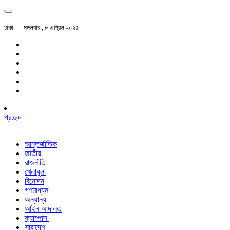
ঢাকা
মঙ্গলবার , ৮ এপ্রিল ২০২৫
প্রচ্ছদ
আন্তর্জাতিক
জাতীয়
রাজনীতি
খেলাধুলা
বিনোদন
গণমাধ্যম
অন্যান্য
আইন আদালত
ক্যাম্পাস
সারাদেশ