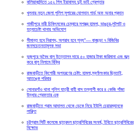
বালিয়াকান্দিতে ১৫২ পিস ইয়াবাসহ দুই ভাই গ্রেপ্তার
খুলনায় নতুন জেলা পুলিশ সুপারের যোগদান গার্ড অফ অনার প্রদান
গাজীপুরে নারী চিকিৎসকের চেম্বারে সশস্ত্র হামলা, ভাঙচুর-লুটপাট ও
হত্যাচেষ্টা থানায় অভিযোগ
সীমান্ত হবে নিরাপদ, অপরাধ হবে শূন্য”— বাবুছড়া ৭ বিজিবির
জনসচেতনতামূলক সভা
ভুজপুরে অবৈধ বালু উত্তোলন দায়ে ৫০ হাজার টাকা জরিমানা এবং জব্দ
করে বালু নিলামে বিক্রি
রাজবাড়ীতে কিশোরী অপহরণের চেষ্টা: হামলা,স্বর্ণালংকার ছিনতাই,
আতঙ্কে পরিবার
সোনারগাঁও থানা পুলিশ যাত্রী বাহী বাস তল্লাশী করে ৪ কেজি গাঁজা
উদ্ধার গ্রেফতার এক
রাজবাড়ীতে গ্রাম আদালত থেকে ডেকে নিয়ে ইউপি চেয়ারম্যানকে
লাঞ্ছিত
চট্টগ্রাম সিটি কলেজে ছাত্রদল ছাত্রশিবিরের সংঘর্ষ, ইবিতে ছাত্রশিবিরের
বিক্ষোভ