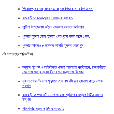
পিরোজপুরের নেছারাবাদে ৯ বছরের শিশুকে গণধর্ষণে মামলা
রাজবাড়ীতে ঢাকা-খুলনা মহাসড়ক ব্লকেড
চান্দিনা উপজেলায় অবৈধ ড্রেজার উচ্ছেদ অভি্যান
খুলনায় যুবদল নেতা হত্যায় গ্রেপ্তার সজল নামে ১জন:
খুলনায় আবারও ৮ মামলার আসামী যুবদল নেতা খুন
এই সপ্তাহের পাঠকপ্রিয়
সন্ত্রাস-লুটপাট ও অতিরিক্ত খাজনা আদায়ের প্রতিবাদে, রাজবাড়ীতে
জেলে ও মৎস্য ব্যবসায়ীদের মানববন্ধন ও বিক্ষোভ
যুবদল নেতা মিলনের মৃত্যুতে এস এম রফিকুল ইসলাম বাচ্চুর শোক
প্রকাশ
রাজবাড়ীতে পদ্মা নদী থেকে জাহাজ শ্রমিকের মস্তক বিহীন মরদেহ
উদ্ধার
দীঘিনালায় সড়ক দুর্ঘটনায় আহত ২