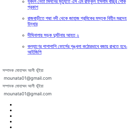
যুবদল নেতা মিলনের মৃত্যুতে এস এম রফিকুল ইসলাম বাচ্চুর শোক
প্রকাশ
রাজবাড়ীতে পদ্মা নদী থেকে জাহাজ শ্রমিকের মস্তক বিহীন মরদেহ
উদ্ধার
দীঘিনালায় সড়ক দুর্ঘটনায় আহত ২
কল্যাণের পাশাপাশি ফোর্সের শৃঙ্খলা কঠোরভাবে বজায় রাখতে হবে-
আইজিপি
সম্পাদক মোহাম্মদ আলী ভূঁইয়া
mounata01@gmail.com
সম্পাদক মোহাম্মদ আলী ভূঁইয়া
mounata01@gmail.com