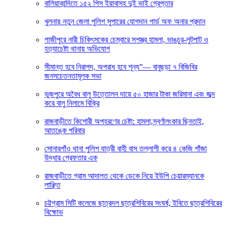
বালিয়াকান্দিতে ১৫২ পিস ইয়াবাসহ দুই ভাই গ্রেপ্তার
খুলনায় নতুন জেলা পুলিশ সুপারের যোগদান গার্ড অফ অনার প্রদান
গাজীপুরে নারী চিকিৎসকের চেম্বারে সশস্ত্র হামলা, ভাঙচুর-লুটপাট ও
হত্যাচেষ্টা থানায় অভিযোগ
সীমান্ত হবে নিরাপদ, অপরাধ হবে শূন্য”— বাবুছড়া ৭ বিজিবির
জনসচেতনতামূলক সভা
ভুজপুরে অবৈধ বালু উত্তোলন দায়ে ৫০ হাজার টাকা জরিমানা এবং জব্দ
করে বালু নিলামে বিক্রি
রাজবাড়ীতে কিশোরী অপহরণের চেষ্টা: হামলা,স্বর্ণালংকার ছিনতাই,
আতঙ্কে পরিবার
সোনারগাঁও থানা পুলিশ যাত্রী বাহী বাস তল্লাশী করে ৪ কেজি গাঁজা
উদ্ধার গ্রেফতার এক
রাজবাড়ীতে গ্রাম আদালত থেকে ডেকে নিয়ে ইউপি চেয়ারম্যানকে
লাঞ্ছিত
চট্টগ্রাম সিটি কলেজে ছাত্রদল ছাত্রশিবিরের সংঘর্ষ, ইবিতে ছাত্রশিবিরের
বিক্ষোভ