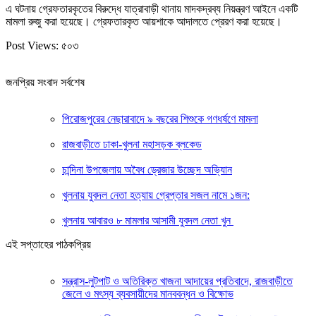
এ ঘটনায় গ্রেফতারকৃতের বিরুদ্ধে যাত্রাবাড়ী থানায় মাদকদ্রব্য নিয়ন্ত্রণ আইনে একটি
মামলা রুজু করা হয়েছে। গ্রেফতারকৃত আয়শাকে আদালতে প্রেরণ করা হয়েছে।
Post Views:
৫০৩
জনপ্রিয় সংবাদ সর্বশেষ
পিরোজপুরের নেছারাবাদে ৯ বছরের শিশুকে গণধর্ষণে মামলা
রাজবাড়ীতে ঢাকা-খুলনা মহাসড়ক ব্লকেড
চান্দিনা উপজেলায় অবৈধ ড্রেজার উচ্ছেদ অভি্যান
খুলনায় যুবদল নেতা হত্যায় গ্রেপ্তার সজল নামে ১জন:
খুলনায় আবারও ৮ মামলার আসামী যুবদল নেতা খুন
এই সপ্তাহের পাঠকপ্রিয়
সন্ত্রাস-লুটপাট ও অতিরিক্ত খাজনা আদায়ের প্রতিবাদে, রাজবাড়ীতে
জেলে ও মৎস্য ব্যবসায়ীদের মানববন্ধন ও বিক্ষোভ