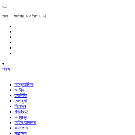
ঢাকা
মঙ্গলবার , ৮ এপ্রিল ২০২৫
প্রচ্ছদ
আন্তর্জাতিক
জাতীয়
রাজনীতি
খেলাধুলা
বিনোদন
গণমাধ্যম
অন্যান্য
আইন আদালত
ক্যাম্পাস
সারাদেশ