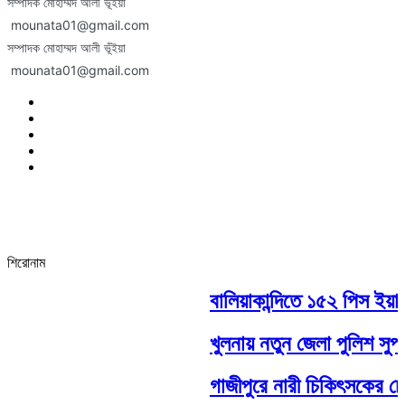
সম্পাদক মোহাম্মদ আলী ভূঁইয়া
mounata01@gmail.com
সম্পাদক মোহাম্মদ আলী ভূঁইয়া
mounata01@gmail.com
শিরোনাম
বালিয়াকান্দিতে ১৫২ পিস ইয়াব
খুলনায় নতুন জেলা পুলিশ সুপ
গাজীপুরে নারী চিকিৎসকের চেম্