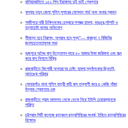
বালিয়াকান্দিতে ১৫২ পিস ইয়াবাসহ দুই ভাই গ্রেপ্তার
খুলনায় নতুন জেলা পুলিশ সুপারের যোগদান গার্ড অফ অনার প্রদান
গাজীপুরে নারী চিকিৎসকের চেম্বারে সশস্ত্র হামলা, ভাঙচুর-লুটপাট ও
হত্যাচেষ্টা থানায় অভিযোগ
সীমান্ত হবে নিরাপদ, অপরাধ হবে শূন্য”— বাবুছড়া ৭ বিজিবির
জনসচেতনতামূলক সভা
ভুজপুরে অবৈধ বালু উত্তোলন দায়ে ৫০ হাজার টাকা জরিমানা এবং জব্দ
করে বালু নিলামে বিক্রি
রাজবাড়ীতে কিশোরী অপহরণের চেষ্টা: হামলা,স্বর্ণালংকার ছিনতাই,
আতঙ্কে পরিবার
সোনারগাঁও থানা পুলিশ যাত্রী বাহী বাস তল্লাশী করে ৪ কেজি গাঁজা
উদ্ধার গ্রেফতার এক
রাজবাড়ীতে গ্রাম আদালত থেকে ডেকে নিয়ে ইউপি চেয়ারম্যানকে
লাঞ্ছিত
চট্টগ্রাম সিটি কলেজে ছাত্রদল ছাত্রশিবিরের সংঘর্ষ, ইবিতে ছাত্রশিবিরের
বিক্ষোভ