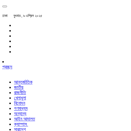
ঢাকা
বুধবার , ৯ এপ্রিল ২০২৫
প্রচ্ছদ
আন্তর্জাতিক
জাতীয়
রাজনীতি
খেলাধুলা
বিনোদন
গণমাধ্যম
অন্যান্য
আইন আদালত
ক্যাম্পাস
সারাদেশ