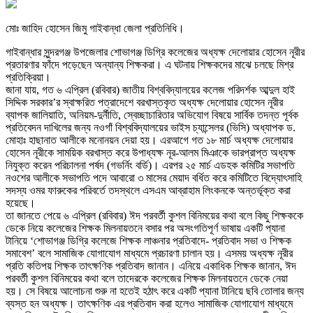
মোঃ জাহিদ হোসেন জিমু গাইবান্ধা জেলা প্রতিনিধি।
গাইবান্ধার সুন্দরগঞ্জ উপজেলার শোভাগঞ্জ ডিগ্রি কলেজের অধ্যক্ষ দেলোয়ার হোসেন নূরীর
প্রতারণার ফাঁদে পড়েছেন অন্যান্য শিক্ষকরা। এ ঘটনায় শিক্ষকদের মাঝে চলছে মিশ্র
প্রতিক্রিয়া।
জানা যায়, গত ৬ এপ্রিল (রবিবার) জাতীয় বিশ্ববিদ্যালয়ের কলেজ পরিদর্শক আব্দুল হাই
সিদ্দিক সরকার’র স্বাক্ষরিত পত্রাদেশে বরখাস্তকৃত অধ্যক্ষ দেলোয়ার হোসেন নূরীর
ব্যাপক জালিয়াতি, অনিয়ম-দুর্নীতি, স্বেচ্ছাচারিতার অভিযোগ বিষয়ে সার্বিক তদন্ত পূর্বক
প্রতিবেদন দাখিলের জন্য নওগাঁ বিশ্ববিদ্যালয়ের ভাইস চ্যান্সেলর (ভিসি) অধ্যাপক ড.
মোহাঃ হাছানাত আলীকে মনোনয়ন দেয়া হয়। এরআগে গত ১৮ মার্চ অধ্যক্ষ দেলোয়ার
হোসেন নূরীকে সাময়িক বরখাস্ত করে উপাধ্যক্ষ নূর-আলম মিঞাকে ভারপ্রাপ্ত অধ্যক্ষ
নিযুক্ত করেন পরিচালনা পর্ষদ (গভর্নিং বর্ডি)। এরপর ২৫ মার্চ এডহক কমিটির সভাপতি
নওশের আলীকে সভাপতি পদে আবারো ৩ মাসের মেয়াদ বর্ধিত করে কমিটিতে বিদ্যোৎসাহি
সদস্য ওমর ফারুকের পরিবর্তে তদস্থলে এসএম আব্রাহাম লিংকনকে অন্তর্ভূক্ত করা
হয়েছে।
তা জানতে পেয়ে ৬ এপ্রিল (রবিবার) ঈদ পরবর্তী কুশল বিনিময়ের কথা বলে কিছু শিক্ষককে
ডেকে নিয়ে কলেজের শিক্ষক মিলনায়তনে বসার পর অসংগতিপূর্ণ ভাষায় একটি প্যানা
টানিয়ে ‘শোভাগঞ্জ ডিগ্রি কলেজে শিক্ষক লাঞ্চনার প্রতিবাদে- প্রতিবাদ সভা ও শিক্ষক
সমাবেশ’ বলে সামাজিক যোগাযোগ মাধ্যমে প্রচারণা চালান হয়। এসময় অধ্যক্ষ নূরীর
প্রতি কতিপয় শিক্ষক তাৎক্ষণিক প্রতিবাদ জানান। এনিয়ে একাধিক শিক্ষক জানান, ঈদ
পরবর্তী কুশল বিনিময়ের কথা বলে তাদেরকে কলেজের শিক্ষক মিলনায়তনে ডেকে নেয়া
হয়। সে বিষয়ে আলোচনা শুরু না হতেই হঠাৎ করে একটি প্যানা টানিয়ে ছবি তোলার জন্য
ব্যস্ত হন অধ্যক্ষ। তাৎক্ষণিক এর প্রতিবাদ করা হলেও সামাজিক যোগাযোগ মাধ্যমে