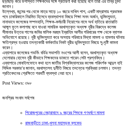
ছড়াছড়ি করে উপস্থিত শিক্ষকদের সঙ্গে প্রতারণা করা হয়েছে বলে তারা এর তীব্র নিন্দা
জানান।
উল্লেখ্য, জন্মের পর থেকে মাত্র সাড়ে ১০ বছরে দাখিল পাশ, একটি মাদ্রাসায় প্রভাষক
পদে চাকরিকালে নিয়মিত হিসেবে ব্যবস্থাপনা বিষয়ে শিক্ষা সনদ অর্জন, ভূমিদস্যুতা,
নানাভাবে কলেজের সম্পদহানি, শিক্ষক-কর্মচারী নিয়োগের নামে অর্থ হাতিয়ে রাতারাতি
আঙ্গুল ফুলে কলাগাছ বনে যাওয়া সাময়িক বরখাস্তকৃত অধ্যক্ষ নূরীর বিরুদ্ধে কলেজ
সীমানার উত্তর পাশের জমির মালিক মরহুম ইব্রাহিম আলীর পরিবারের পক্ষ থেকে ব্যাপক
অভিযোগে রয়েছে। নূরী ভূমিদস্যুতা করে অসহায় পরিবারে মিথ্যা মামলা ও হামলার ঘটনায়
ক্ষতিগ্রস্থ হওয়ায় তদন্তকারী কর্মকর্তার নিকট নূরীর ভূমিদস্যুতা বিষয়ে সু-দৃষ্টি কামনা
করেন।
এব্যাপারে কলেজের গভর্নিং বর্ডির সভাপতি নওশের আলী বলেন, বরখাস্তকৃত অধ্যক্ষ
দেলোয়ার হোসেন নূরী কীভাবে শিক্ষকদের ডাকতে পারেন সেটা প্রশ্নবিদ্ধ।
এব্যাপারে মোবাইলফোনে কথা হলে জাতীয় বিশ্ববিদ্যালয়ের কলেজ পরিদর্শক আব্দুল হাই
সিদ্দিক সরকার’র জানান, বরখাস্তসহ দুর্নীতি বিষয়ে তদন্তের প্রক্রিয়া চলমান। তদন্ত
প্রতিবেদনের প্রেক্ষিতে পরবর্তী ব্যবস্থা নেয়া হবে।
Post Views:
৩৯৮
জনপ্রিয় সংবাদ সর্বশেষ
পিরোজপুরের নেছারাবাদে ৯ বছরের শিশুকে গণধর্ষণে মামলা
রাজবাড়ীতে ঢাকা-খুলনা মহাসড়ক ব্লকেড