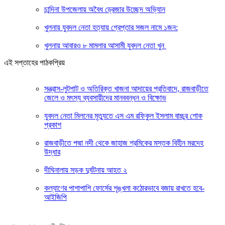
চান্দিনা উপজেলায় অবৈধ ড্রেজার উচ্ছেদ অভি্যান
খুলনায় যুবদল নেতা হত্যায় গ্রেপ্তার সজল নামে ১জন:
খুলনায় আবারও ৮ মামলার আসামী যুবদল নেতা খুন
এই সপ্তাহের পাঠকপ্রিয়
সন্ত্রাস-লুটপাট ও অতিরিক্ত খাজনা আদায়ের প্রতিবাদে, রাজবাড়ীতে
জেলে ও মৎস্য ব্যবসায়ীদের মানববন্ধন ও বিক্ষোভ
যুবদল নেতা মিলনের মৃত্যুতে এস এম রফিকুল ইসলাম বাচ্চুর শোক
প্রকাশ
রাজবাড়ীতে পদ্মা নদী থেকে জাহাজ শ্রমিকের মস্তক বিহীন মরদেহ
উদ্ধার
দীঘিনালায় সড়ক দুর্ঘটনায় আহত ২
কল্যাণের পাশাপাশি ফোর্সের শৃঙ্খলা কঠোরভাবে বজায় রাখতে হবে-
আইজিপি