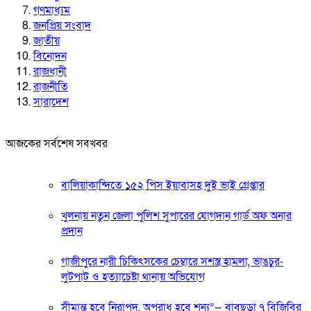
গণমাধ্যম
জনপ্রিয় সংবাদ
জাতীয়
বিনোদন
রাজধানী
রাজনীতি
সারাদেশ
আজকের সর্বশেষ সবখবর
বালিয়াকান্দিতে ১৫২ পিস ইয়াবাসহ দুই ভাই গ্রেপ্তার
খুলনায় নতুন জেলা পুলিশ সুপারের যোগদান গার্ড অফ অনার
প্রদান
গাজীপুরে নারী চিকিৎসকের চেম্বারে সশস্ত্র হামলা, ভাঙচুর-
লুটপাট ও হত্যাচেষ্টা থানায় অভিযোগ
সীমান্ত হবে নিরাপদ, অপরাধ হবে শূন্য”— বাবুছড়া ৭ বিজিবির