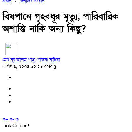
প্রচ্ছদ
/
জনপ্রিয় সংবাদ
বিষপানে গৃহবধূর মৃত্যু, পারিবারিক
অশান্তি নাকি অন্য কিছু?
মোঃ নুর আলম পাপ্পু,খোকসা কুষ্টিয়া
এপ্রিল ৯, ২০২৫ ১০:১৬ অপরাহ্ণ
ফ+
ফ-
ফ
Link Copied!