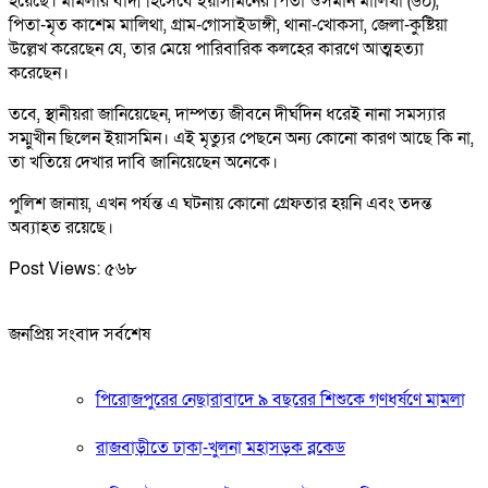
হয়েছে। মামলার বাদী হিসেবে ইয়াসমিনের পিতা ওসমান মালিথা (৬০),
পিতা-মৃত কাশেম মালিথা, গ্রাম-গোসাইডাঙ্গী, থানা-খোকসা, জেলা-কুষ্টিয়া
উল্লেখ করেছেন যে, তার মেয়ে পারিবারিক কলহের কারণে আত্মহত্যা
করেছেন।
তবে, স্থানীয়রা জানিয়েছেন, দাম্পত্য জীবনে দীর্ঘদিন ধরেই নানা সমস্যার
সম্মুখীন ছিলেন ইয়াসমিন। এই মৃত্যুর পেছনে অন্য কোনো কারণ আছে কি না,
তা খতিয়ে দেখার দাবি জানিয়েছেন অনেকে।
পুলিশ জানায়, এখন পর্যন্ত এ ঘটনায় কোনো গ্রেফতার হয়নি এবং তদন্ত
অব্যাহত রয়েছে।
Post Views:
৫৬৮
জনপ্রিয় সংবাদ সর্বশেষ
পিরোজপুরের নেছারাবাদে ৯ বছরের শিশুকে গণধর্ষণে মামলা
রাজবাড়ীতে ঢাকা-খুলনা মহাসড়ক ব্লকেড