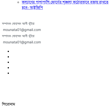
কল্যাণের পাশাপাশি ফোর্সের শৃঙ্খলা কঠোরভাবে বজায় রাখতে
হবে- আইজিপি
সম্পাদক মোহাম্মদ আলী ভূঁইয়া
mounata01@gmail.com
সম্পাদক মোহাম্মদ আলী ভূঁইয়া
mounata01@gmail.com
শিরোনাম