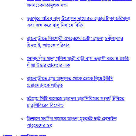
জনসচেতনতামূলক সভা
ভুজপুরে অবৈধ বালু উত্তোলন দায়ে ৫০ হাজার টাকা জরিমানা
এবং জব্দ করে বালু নিলামে বিক্রি
রাজবাড়ীতে কিশোরী অপহরণের চেষ্টা: হামলা,স্বর্ণালংকার
ছিনতাই, আতঙ্কে পরিবার
সোনারগাঁও থানা পুলিশ যাত্রী বাহী বাস তল্লাশী করে ৪ কেজি
গাঁজা উদ্ধার গ্রেফতার এক
রাজবাড়ীতে গ্রাম আদালত থেকে ডেকে নিয়ে ইউপি
চেয়ারম্যানকে লাঞ্ছিত
চট্টগ্রাম সিটি কলেজে ছাত্রদল ছাত্রশিবিরের সংঘর্ষ, ইবিতে
ছাত্রশিবিরের বিক্ষোভ
ত্রিশালে মুরগির খামারে আগুন: মুহূর্তেই ছাই হোসাইন
আহমেদের স্বপ্ন