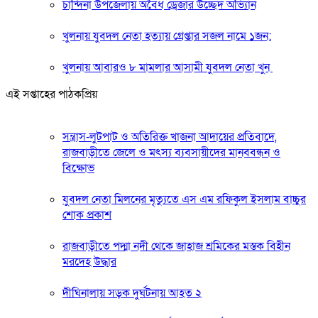
চান্দিনা উপজেলায় অবৈধ ড্রেজার উচ্ছেদ অভি্যান
খুলনায় যুবদল নেতা হত্যায় গ্রেপ্তার সজল নামে ১জন:
খুলনায় আবারও ৮ মামলার আসামী যুবদল নেতা খুন
এই সপ্তাহের পাঠকপ্রিয়
সন্ত্রাস-লুটপাট ও অতিরিক্ত খাজনা আদায়ের প্রতিবাদে,
রাজবাড়ীতে জেলে ও মৎস্য ব্যবসায়ীদের মানববন্ধন ও
বিক্ষোভ
যুবদল নেতা মিলনের মৃত্যুতে এস এম রফিকুল ইসলাম বাচ্চুর
শোক প্রকাশ
রাজবাড়ীতে পদ্মা নদী থেকে জাহাজ শ্রমিকের মস্তক বিহীন
মরদেহ উদ্ধার
দীঘিনালায় সড়ক দুর্ঘটনায় আহত ২