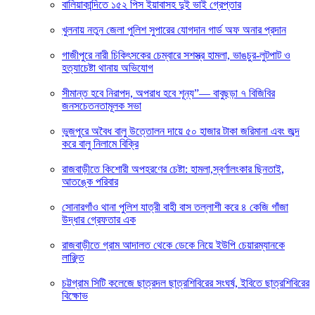
বালিয়াকান্দিতে ১৫২ পিস ইয়াবাসহ দুই ভাই গ্রেপ্তার
খুলনায় নতুন জেলা পুলিশ সুপারের যোগদান গার্ড অফ অনার প্রদান
গাজীপুরে নারী চিকিৎসকের চেম্বারে সশস্ত্র হামলা, ভাঙচুর-লুটপাট ও
হত্যাচেষ্টা থানায় অভিযোগ
সীমান্ত হবে নিরাপদ, অপরাধ হবে শূন্য”— বাবুছড়া ৭ বিজিবির
জনসচেতনতামূলক সভা
ভুজপুরে অবৈধ বালু উত্তোলন দায়ে ৫০ হাজার টাকা জরিমানা এবং জব্দ
করে বালু নিলামে বিক্রি
রাজবাড়ীতে কিশোরী অপহরণের চেষ্টা: হামলা,স্বর্ণালংকার ছিনতাই,
আতঙ্কে পরিবার
সোনারগাঁও থানা পুলিশ যাত্রী বাহী বাস তল্লাশী করে ৪ কেজি গাঁজা
উদ্ধার গ্রেফতার এক
রাজবাড়ীতে গ্রাম আদালত থেকে ডেকে নিয়ে ইউপি চেয়ারম্যানকে
লাঞ্ছিত
চট্টগ্রাম সিটি কলেজে ছাত্রদল ছাত্রশিবিরের সংঘর্ষ, ইবিতে ছাত্রশিবিরের
বিক্ষোভ