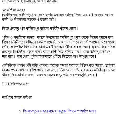
সৌভিক পোদ্দার, ঝিনাইদহ জেলা প্রতিনিধি,
১৩ এপ্রিল ২০২৫
ঝিনাইদহের কোটচাঁদপুরে বাসের ধাক্কায় এক ভ্যানচালক নিহত হয়েছে।রোববার সকালে
কালীগঞ্জ-জীবননগর সড়কে এ দুর্ঘটনা ঘটে।
নিহত চৈতন্য পাল ফাজিলপুর গ্রামের কার্তিক পালের ছেলে।
পুলিশ ও স্থানীয়রা জানায়, সকালে উপজেলার ফাজিলপুর গ্রাম থেকে নিজের ভ্যানে কলা
নিয়ে কোটচাঁদপুরে যাচ্ছিলেন ওই গ্রামের চৈতন্য পাল। পথে এলাঙ্গী গ্রামের মাঠের মধ্যে
পৌঁছালে বিপরীত দিক থেকে আসা একটি বাস ভ্যানটিকে ধাক্কা দেয়। ভ্যান থেকে চালক
চৈতন্যপাল ছিটকে পড়লে বাসটি তাকে চাঁপা দিয়ে পালিয়ে যায়। এতে ঘটনাস্থলেই সে
মারা যায়। খবর পেয়ে পুলিশ ঘটনাস্থলে পৌঁছে নিহতের লাশ উদ্ধার করে।
কোটচাঁদপুর থানার ওসি কবির হোসেন মাতুব্বর ঘটনার সত্যতা নিশ্চিত করে জানান, দুর্ঘটনার
সংবাদ পেয়ে সেখানে পুলিশ পাঠানো হয়েছে। নিহতের লাশ উদ্ধার করে কোটচাঁদপুর মডেল
থানায় নিয়ে আসা হয়েছে। ময়নাতদন্তের জন্য পাঠানোর প্রস্তুতি চলছে।
Post Views:
৩২৭
জনপ্রিয় সংবাদ সর্বশেষ
পিরোজপুরের নেছারাবাদে ৯ বছরের শিশুকে গণধর্ষণে মামলা