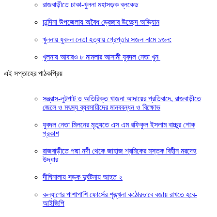
রাজবাড়ীতে ঢাকা-খুলনা মহাসড়ক ব্লকেড
চান্দিনা উপজেলায় অবৈধ ড্রেজার উচ্ছেদ অভি্যান
খুলনায় যুবদল নেতা হত্যায় গ্রেপ্তার সজল নামে ১জন:
খুলনায় আবারও ৮ মামলার আসামী যুবদল নেতা খুন
এই সপ্তাহের পাঠকপ্রিয়
সন্ত্রাস-লুটপাট ও অতিরিক্ত খাজনা আদায়ের প্রতিবাদে, রাজবাড়ীতে
জেলে ও মৎস্য ব্যবসায়ীদের মানববন্ধন ও বিক্ষোভ
যুবদল নেতা মিলনের মৃত্যুতে এস এম রফিকুল ইসলাম বাচ্চুর শোক
প্রকাশ
রাজবাড়ীতে পদ্মা নদী থেকে জাহাজ শ্রমিকের মস্তক বিহীন মরদেহ
উদ্ধার
দীঘিনালায় সড়ক দুর্ঘটনায় আহত ২
কল্যাণের পাশাপাশি ফোর্সের শৃঙ্খলা কঠোরভাবে বজায় রাখতে হবে-
আইজিপি