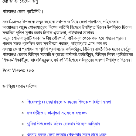
মোঃ জাহিদ হোসেন জিমু
গাইবান্ধা জেলা প্রতিনিধি।
নববর্ষ-১৪৩২ উপলক্ষে নতুন বছরকে স্বাগত জানিয়ে জেলা প্রশাসন, গাইবান্ধার
আয়োজনে আনন্দ শোভাযাত্রায় বিশেষ অতিথি হিসেবে উপস্থিত ছিলেন উপস্থিত ছিলেন
সম্মানিত পুলিশ সুপার জনাব নিশাত এ্যঞ্জেলা, গাইবান্ধা মহোদয়।
আনন্দ শোভাযাত্রাটি সকাল ৯ টায় পৌরপার্ক, গাইবান্ধা থেকে শুরু হয়ে শহরের প্রধান
প্রধান সড়ক প্রদক্ষিণ করে স্বাধীনতা প্রাঙ্গন, গাইবান্ধায় এসে শেষ হয়।
এসময় জেলা প্রশাসন ও পুলিশ প্রশাসনের কর্মকর্তাবৃন্দ, বিভিন্ন রাজনৈতিক দলের নের্তৃবৃন্দ,
গাইবান্ধা জেলার বিভিন্ন সরকারি দপ্তরের কর্মকর্তা-কর্মচারীবৃন্দ, বিভিন্ন শিক্ষা প্রতিষ্ঠানের
শিক্ষক-শিক্ষার্থীবৃন্দ, সাংবাদিকবৃন্দসহ ধর্ম বর্ণ নির্বিশেষে সর্বস্তরের জনগণ উপস্থিত ছিলেন।
Post Views:
৪৫৩
জনপ্রিয় সংবাদ সর্বশেষ
পিরোজপুরের নেছারাবাদে ৯ বছরের শিশুকে গণধর্ষণে মামলা
রাজবাড়ীতে ঢাকা-খুলনা মহাসড়ক ব্লকেড
চান্দিনা উপজেলায় অবৈধ ড্রেজার উচ্ছেদ অভি্যান
খুলনায় যুবদল নেতা হত্যায় গ্রেপ্তার সজল নামে ১জন: