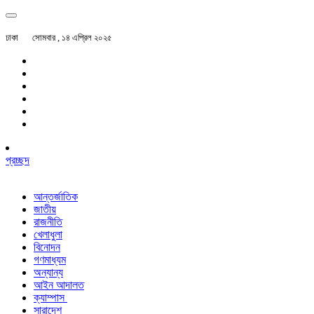
ঢাকা
সোমবার , ১৪ এপ্রিল ২০২৫
প্রচ্ছদ
আন্তর্জাতিক
জাতীয়
রাজনীতি
খেলাধুলা
বিনোদন
গণমাধ্যম
অন্যান্য
আইন আদালত
ক্যাম্পাস
সারাদেশ