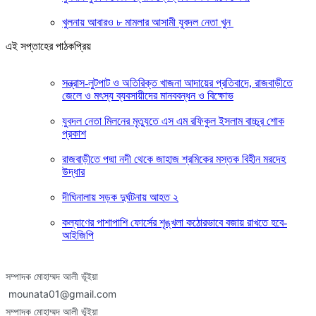
খুলনায় আবারও ৮ মামলার আসামী যুবদল নেতা খুন
এই সপ্তাহের পাঠকপ্রিয়
সন্ত্রাস-লুটপাট ও অতিরিক্ত খাজনা আদায়ের প্রতিবাদে, রাজবাড়ীতে
জেলে ও মৎস্য ব্যবসায়ীদের মানববন্ধন ও বিক্ষোভ
যুবদল নেতা মিলনের মৃত্যুতে এস এম রফিকুল ইসলাম বাচ্চুর শোক
প্রকাশ
রাজবাড়ীতে পদ্মা নদী থেকে জাহাজ শ্রমিকের মস্তক বিহীন মরদেহ
উদ্ধার
দীঘিনালায় সড়ক দুর্ঘটনায় আহত ২
কল্যাণের পাশাপাশি ফোর্সের শৃঙ্খলা কঠোরভাবে বজায় রাখতে হবে-
আইজিপি
সম্পাদক মোহাম্মদ আলী ভূঁইয়া
mounata01@gmail.com
সম্পাদক মোহাম্মদ আলী ভূঁইয়া