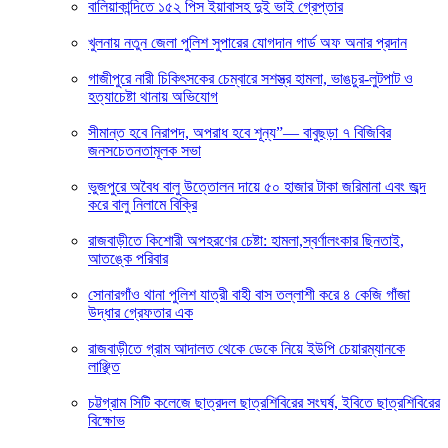
বালিয়াকান্দিতে ১৫২ পিস ইয়াবাসহ দুই ভাই গ্রেপ্তার
খুলনায় নতুন জেলা পুলিশ সুপারের যোগদান গার্ড অফ অনার প্রদান
গাজীপুরে নারী চিকিৎসকের চেম্বারে সশস্ত্র হামলা, ভাঙচুর-লুটপাট ও
হত্যাচেষ্টা থানায় অভিযোগ
সীমান্ত হবে নিরাপদ, অপরাধ হবে শূন্য”— বাবুছড়া ৭ বিজিবির
জনসচেতনতামূলক সভা
ভুজপুরে অবৈধ বালু উত্তোলন দায়ে ৫০ হাজার টাকা জরিমানা এবং জব্দ
করে বালু নিলামে বিক্রি
রাজবাড়ীতে কিশোরী অপহরণের চেষ্টা: হামলা,স্বর্ণালংকার ছিনতাই,
আতঙ্কে পরিবার
সোনারগাঁও থানা পুলিশ যাত্রী বাহী বাস তল্লাশী করে ৪ কেজি গাঁজা
উদ্ধার গ্রেফতার এক
রাজবাড়ীতে গ্রাম আদালত থেকে ডেকে নিয়ে ইউপি চেয়ারম্যানকে
লাঞ্ছিত
চট্টগ্রাম সিটি কলেজে ছাত্রদল ছাত্রশিবিরের সংঘর্ষ, ইবিতে ছাত্রশিবিরের
বিক্ষোভ