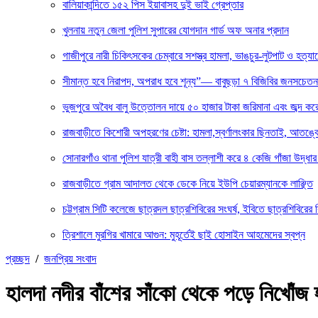
বালিয়াকান্দিতে ১৫২ পিস ইয়াবাসহ দুই ভাই গ্রেপ্তার
খুলনায় নতুন জেলা পুলিশ সুপারের যোগদান গার্ড অফ অনার প্রদান
গাজীপুরে নারী চিকিৎসকের চেম্বারে সশস্ত্র হামলা, ভাঙচুর-লুটপাট ও হত্যা
সীমান্ত হবে নিরাপদ, অপরাধ হবে শূন্য”— বাবুছড়া ৭ বিজিবির জনসচেত
ভুজপুরে অবৈধ বালু উত্তোলন দায়ে ৫০ হাজার টাকা জরিমানা এবং জব্দ করে ব
রাজবাড়ীতে কিশোরী অপহরণের চেষ্টা: হামলা,স্বর্ণালংকার ছিনতাই, আতঙ্ক
সোনারগাঁও থানা পুলিশ যাত্রী বাহী বাস তল্লাশী করে ৪ কেজি গাঁজা উদ্ধ
রাজবাড়ীতে গ্রাম আদালত থেকে ডেকে নিয়ে ইউপি চেয়ারম্যানকে লাঞ্ছিত
চট্টগ্রাম সিটি কলেজে ছাত্রদল ছাত্রশিবিরের সংঘর্ষ, ইবিতে ছাত্রশিবিরের 
ত্রিশালে মুরগির খামারে আগুন: মুহূর্তেই ছাই হোসাইন আহমেদের স্বপ্ন
প্রচ্ছদ
/
জনপ্রিয় সংবাদ
হালদা নদীর বাঁশের সাঁকো থেকে পড়ে নিখোঁজ 