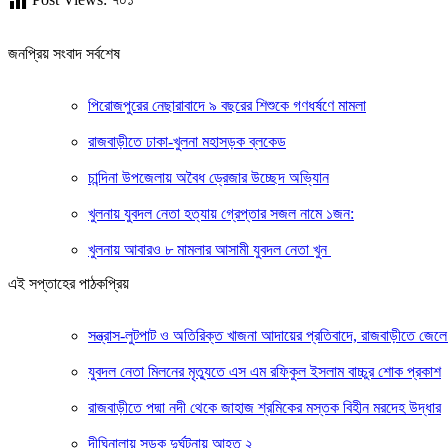
জনপ্রিয় সংবাদ সর্বশেষ
পিরোজপুরের নেছারাবাদে ৯ বছরের শিশুকে গণধর্ষণে মামলা
রাজবাড়ীতে ঢাকা-খুলনা মহাসড়ক ব্লকেড
চান্দিনা উপজেলায় অবৈধ ড্রেজার উচ্ছেদ অভি্যান
খুলনায় যুবদল নেতা হত্যায় গ্রেপ্তার সজল নামে ১জন:
খুলনায় আবারও ৮ মামলার আসামী যুবদল নেতা খুন
এই সপ্তাহের পাঠকপ্রিয়
সন্ত্রাস-লুটপাট ও অতিরিক্ত খাজনা আদায়ের প্রতিবাদে, রাজবাড়ীতে জেলে
যুবদল নেতা মিলনের মৃত্যুতে এস এম রফিকুল ইসলাম বাচ্চুর শোক প্রকাশ
রাজবাড়ীতে পদ্মা নদী থেকে জাহাজ শ্রমিকের মস্তক বিহীন মরদেহ উদ্ধার
দীঘিনালায় সড়ক দুর্ঘটনায় আহত ২