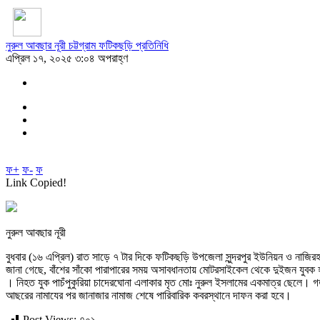
নুরুল আবছার নূরী চট্টগ্রাম ফটিকছড়ি প্রতিনিধি
এপ্রিল ১৭, ২০২৫ ৩:০৪ অপরাহ্ণ
ফ+
ফ-
ফ
Link Copied!
নুরুল আবছার নূরী
বুধবার (১৬ এপ্রিল) রাত সাড়ে ৭ টার দিকে ফটিকছড়ি উপজেলা সুন্দরপুর ইউনিয়ন ও নাজিরহাট 
জানা গেছে, বাঁশের সাঁকো পারাপারের সময় অসাবধানতায় মোটরসাইকেল থেকে দুইজন যুবক হ
। নিহত যুক পাচঁপুকুরিয়া চাদেরঘোনা এলাকার মৃত মোঃ নুরুল ইসলামের একমাত্র ছেলে। গ
আছরের নামাযের পর জানাজার নামাজ শেষে পারিবারিক কবরস্থানে দাফন করা হবে।
Post Views:
৭০১