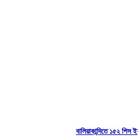
বালিয়াকান্দিতে ১৫২ পিস ইয়াবা