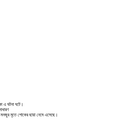
াঁকো এ ঘটনা ঘটে।
সাধারণ
িন মনজুর মৃতে শোকের ছায়া নেমে এসেছে।