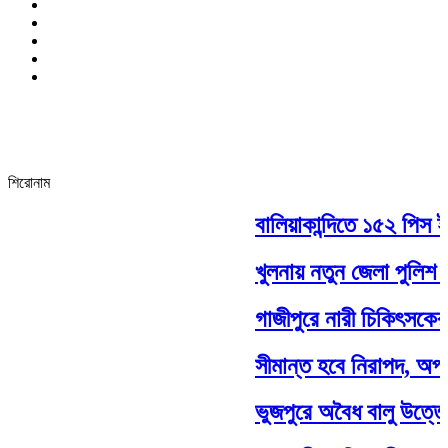
শিরোনাম
বালিয়াকান্দিতে ১৫২ পিস ইয়
খুলনায় নতুন জেলা পুলিশ 
গাজীপুরে নারী চিকিৎসকের চ
সীমান্ত হবে নিরাপদ, অপ
ভুজপুরে অবৈধ বালু উত্তোল