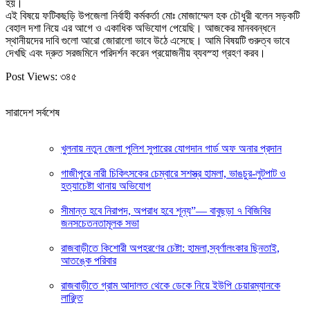
হয়।
এই বিষয়ে ফটিকছড়ি উপজেলা নির্বাহী কর্মকর্তা মোঃ মোজাম্মেল হক চৌধুরী বলেন সড়কটি
বেহাল দশা নিয়ে এর আগে ও একাধিক অভিযোগ পেয়েছি। আজকের মানববন্ধনে
স্থানীয়দের দাবি গুলো আরো জোরালো ভাবে উঠে এসেছে। আমি বিষয়টি গুরুত্ব ভাবে
দেখছি এবং দ্রুত সরজমিনে পরিদর্শন করেন প্রয়োজনীয় ব্যবস্হা গ্রহণ করব।
Post Views:
৩৪৫
সারাদেশ সর্বশেষ
খুলনায় নতুন জেলা পুলিশ সুপারের যোগদান গার্ড অফ অনার প্রদান
গাজীপুরে নারী চিকিৎসকের চেম্বারে সশস্ত্র হামলা, ভাঙচুর-লুটপাট ও
হত্যাচেষ্টা থানায় অভিযোগ
সীমান্ত হবে নিরাপদ, অপরাধ হবে শূন্য”— বাবুছড়া ৭ বিজিবির
জনসচেতনতামূলক সভা
রাজবাড়ীতে কিশোরী অপহরণের চেষ্টা: হামলা,স্বর্ণালংকার ছিনতাই,
আতঙ্কে পরিবার
রাজবাড়ীতে গ্রাম আদালত থেকে ডেকে নিয়ে ইউপি চেয়ারম্যানকে
লাঞ্ছিত