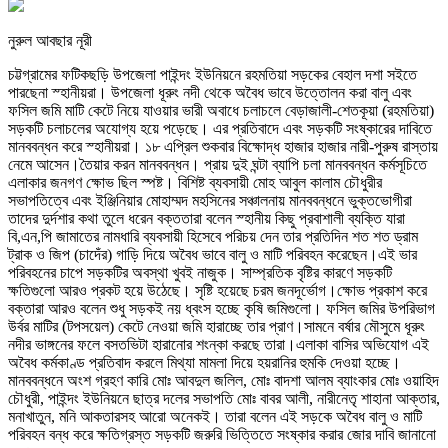
নুরুল আবছার নূরী
চট্টগ্রামের ফটিকছড়ি উপজেলা পাইন্দং ইউনিয়নে রহমতিয়া সড়কের বেহাল দশা সইতে
পারছেনা স্হানীয়রা। উপজেলা ধূরুং নদী থেকে অবৈধ ভাবে উত্তোলন করা বালু এবং
ফসিল জমি মাটি কেটে নিয়ে যাওয়ার ভারী অবাধে চলাচলে বেড়াজালী-শেতকূয়া (রহমতিয়া)
সড়কটি চলাচলের অযোগ্য হয়ে পড়েছে। এর প্রতিবাদে এবং সড়কটি সংষ্কারের দাবিতে
মানববন্ধন করে স্হানীয়রা। ১৮ এপ্রিল শুকবার বিক্ষোদ্ধ হাজার হাজার নারী-পুরুষ রাস্তায়
নেমে আসেন।তৈয়ার করন মানববন্ধন। প্রায় দুই ঘন্টা ব্যাপি চলা মানববন্ধন কর্মসূচিতে
এলাকার জনগণ ক্ষোভ ছিল স্পষ্ট। বিশিষ্ট ব্যবসায়ী মোহ আবুল কালাম চৌধুরীর
সভাপতিত্বে এবং ইঞ্জিনিয়ার মোহাম্মদ মহসিনের সঞ্চালনায় মানববন্ধনে ভুক্তভোগীরা
তাদের দুর্দশার কথা তুলে ধরেন বক্ততারা বলেন স্হানীয় কিছু প্রবাশালী ব্যক্তি যারা
বি,এন,পি জামাতের নামধারি ব্যবসায়ী হিসেবে পরিচয় দেন তার প্রতিদিন শত শত ড্রাম
ট্রাক ও জিপ (চাদেঁর) গাড়ি দিয়ে অবৈধ ভাবে বালু ও মাটি পরিবহন করেছেন।এই ভার
পরিবহনের চাপে সড়কটির অবস্থা খুবই নাজুক। সাম্প্রতিক বৃষ্টির কারণে সড়কটি
ক্ষতিগুলো আরও প্রকট হয়ে উঠেছে। সৃষ্টি হয়েছে চরম জনদূর্ভোগ।ক্ষোভ প্রকাশ করে
বক্তারা আরও বলেন শুধু সড়কই নয় ধ্বংস হচ্ছে কৃষি জমিগুলো। ফসিল জমির উপরিভাগ
উর্বর মাটির (টপসয়েল) কেটে নেওয়া জমি হারাচ্ছে তার প্রাণ।সামনে বর্ষার মৌসুমে ধূরুং
নদীর ভাঙ্গনের ফলে বসতভিটা হারানোর শংন্কা করছে তারা।এলাকা বাসির অভিযোগ এই
অবৈধ কর্মকাণ্ড প্রতিবাদ করলে মিথ্যা মামলা দিয়ে হয়রানির হুমকি দেওয়া হচ্ছে।
মানববন্ধনে অংশ গ্রহণ কারি মোঃ আবদুল জলিল, মোঃ বাদশা আলম ব্যাংকার মোঃ ওয়াহিদ
চৌধুরী, পাইন্দং ইউনিয়নে ছাত্র দলের সভাপতি মোঃ বাবর আলী, নারীনেতৃ শাহানা আক্তার,
মনাখাতুন, মনি আকতারসহ আরো অনেকই। তারা বলেন এই সড়কে অবৈধ বালু ও মাটি
পরিবহন বন্ধ করে ক্ষতিগ্রস্ত সড়কটি জরুরি ভিত্তিতে সংষ্কার করার জোর দাবি জানানো