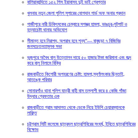
বালিয়াকান্দিতে ১৫২ পিস ইয়াবাসহ দুই ভাই গ্রেপ্তার
খুলনায় নতুন জেলা পুলিশ সুপারের যোগদান গার্ড অফ অনার প্রদান
গাজীপুরে নারী চিকিৎসকের চেম্বারে সশস্ত্র হামলা, ভাঙচুর-লুটপাট ও
হত্যাচেষ্টা থানায় অভিযোগ
সীমান্ত হবে নিরাপদ, অপরাধ হবে শূন্য”— বাবুছড়া ৭ বিজিবির
জনসচেতনতামূলক সভা
ভুজপুরে অবৈধ বালু উত্তোলন দায়ে ৫০ হাজার টাকা জরিমানা এবং জব্দ
করে বালু নিলামে বিক্রি
রাজবাড়ীতে কিশোরী অপহরণের চেষ্টা: হামলা,স্বর্ণালংকার ছিনতাই,
আতঙ্কে পরিবার
সোনারগাঁও থানা পুলিশ যাত্রী বাহী বাস তল্লাশী করে ৪ কেজি গাঁজা
উদ্ধার গ্রেফতার এক
রাজবাড়ীতে গ্রাম আদালত থেকে ডেকে নিয়ে ইউপি চেয়ারম্যানকে
লাঞ্ছিত
চট্টগ্রাম সিটি কলেজে ছাত্রদল ছাত্রশিবিরের সংঘর্ষ, ইবিতে ছাত্রশিবিরের
বিক্ষোভ