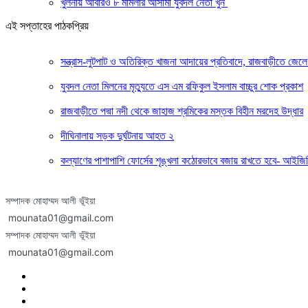
খুলনায় আবারও ৮ মামলার আসামী যুবদল নেতা খুন
এই সপ্তাহের পাঠকপ্রিয়
সন্ত্রাস-লুটপাট ও অতিরিক্ত খাজনা আদায়ের প্রতিবাদে, রাজবাড়ীতে জেলে
যুবদল নেতা মিলনের মৃত্যুতে এস এম রফিকুল ইসলাম বাচ্চুর শোক প্রকাশ
রাজবাড়ীতে পদ্মা নদী থেকে জাহাজ শ্রমিকের মস্তক বিহীন মরদেহ উদ্ধার
দীঘিনালায় সড়ক দুর্ঘটনায় আহত ২
কল্যাণের পাশাপাশি ফোর্সের শৃঙ্খলা কঠোরভাবে বজায় রাখতে হবে- আইজি
সম্পাদক মোহাম্মদ আলী ভূঁইয়া
mounata01@gmail.com
সম্পাদক মোহাম্মদ আলী ভূঁইয়া
mounata01@gmail.com