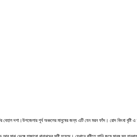
র বেহাল দশা।উপজেলার পূর্ব অঞ্চলের মানুষের জন্য এটি যেন মরন ফাঁদ। রোদ কিংবা বৃষ্টি এ
র মাঝ ভেঙ্গে হাজারো খানাখন্দের সৃষ্টি হয়েছে। যেখানে বৃষ্টিতে পানি জমে মানুষ সহ যা