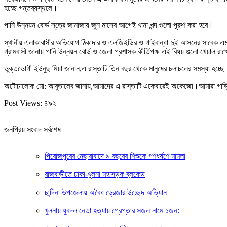
হচ্ছে গন্তব্যস্থলে।
পানি উন্নয়ন বোর্ড সূত্রে জানাজায় জুন মাসের আগেই খানা খন্দ গুলো পূরুণ করা হবে।
স্থানীয় এলাকাবাসীর অভিযোগ ঠিকাদার ও এলজিইডির ও গাইবান্ধা দুই আসনের সাবেক এমপি
গ্রামবাসী জানায় পানি উন্নয়ন বোর্ড ও জেলা প্রশাসক কীর্তিপক্ষ এই বিষয় গুলো খেয়াল
ভুক্তভোগী ইউনুছ মিয়া জানান,এ রাস্তাটি তিন বছর থেকে মানুষের চলাচলের সমস্যা হচ্
অটোচালোক মো: আবুতালেব জানায়,আমাদের এ রাস্তাটি একেবারেই অকেজো।আমারা গাড়ি চ
Post Views:
৪৯২
জনপ্রিয় সংবাদ সর্বশেষ
পিরোজপুরের নেছারাবাদে ৯ বছরের শিশুকে গণধর্ষণে মামলা
রাজবাড়ীতে ঢাকা-খুলনা মহাসড়ক ব্লকেড
চান্দিনা উপজেলায় অবৈধ ড্রেজার উচ্ছেদ অভি্যান
খুলনায় যুবদল নেতা হত্যায় গ্রেপ্তার সজল নামে ১জন: