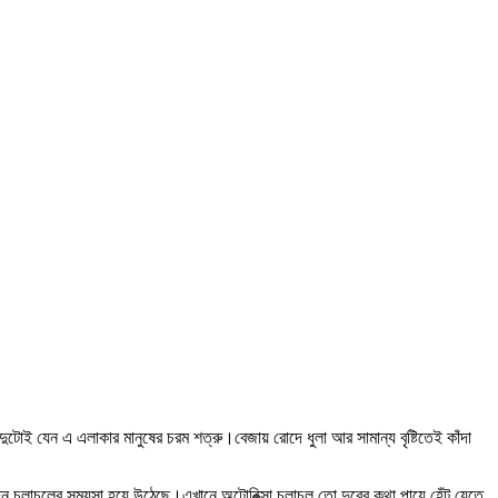
 দুটোই যেন এ এলাকার মানুষের চরম শত্রু।বেজায় রোদে ধুলা আর সামান্য বৃষ্টিতেই কাঁদা
নবাহন চলাচলের সম্যসা হয়ে উঠেছে।এখানে অটোরিক্সা চলাচল তো দুরের কথা পায়ে হেঁট যেতে