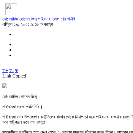
মো: জাহিদ হোসেন জিমু গাইবান্ধা জেলা প্রতিনিধি
এপ্রিল ১৯, ২০২৫ ১:৩৮ অপরাহ্ণ
ফ+
ফ-
ফ
Link Copied!
মো: জাহিদ হোসেন জিমু
গাইবান্ধা জেলা প্রতিনিধি।
গাইবান্ধা সদর উপজেলার কাউন্সিলের বাজার থেকে মিয়াপাড়া হয়ে গাইবান্ধা যাওয়ার রাস্তাটি
আর হাটু জলে ভরে যায় রাস্তা।
সরেজমিনে উপস্থিত হলে দেখা মেলে এ এলাকার মানুষের জীবনের করুন চিত্র। রাস্তার পাড় আ