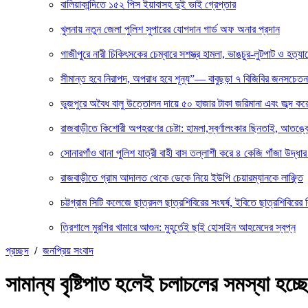
বালিয়াকান্দিতে ১৫২ পিস ইয়াবাসহ দুই ভাই গ্রেপ্তার
খুলনায় নতুন জেলা পুলিশ সুপারের যোগদান গার্ড অফ অনার প্রদান
গাজীপুরে নারী চিকিৎসকের চেম্বারে সশস্ত্র হামলা, ভাঙচুর-লুটপাট ও হত্যা
সীমান্ত হবে নিরাপদ, অপরাধ হবে শূন্য”— বাবুছড়া ৭ বিজিবির জনসচেত
ভুজপুরে অবৈধ বালু উত্তোলন দায়ে ৫০ হাজার টাকা জরিমানা এবং জব্দ করে ব
রাজবাড়ীতে কিশোরী অপহরণের চেষ্টা: হামলা,স্বর্ণালংকার ছিনতাই, আতঙ্ক
সোনারগাঁও থানা পুলিশ যাত্রী বাহী বাস তল্লাশী করে ৪ কেজি গাঁজা উদ্ধ
রাজবাড়ীতে গ্রাম আদালত থেকে ডেকে নিয়ে ইউপি চেয়ারম্যানকে লাঞ্ছিত
চট্টগ্রাম সিটি কলেজে ছাত্রদল ছাত্রশিবিরের সংঘর্ষ, ইবিতে ছাত্রশিবিরের 
ত্রিশালে মুরগির খামারে আগুন: মুহূর্তেই ছাই হোসাইন আহমেদের স্বপ্ন
প্রচ্ছদ
/
জনপ্রিয় সংবাদ
সামান্য বৃষ্টিপাত হলেই চলাচলের সমস্যা হচ্ছ