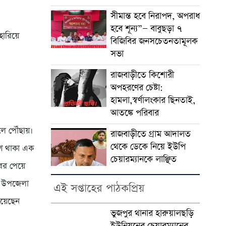
সীমান্ত হবে নিরাপদ, অপরাধ
হবে শূন্য”— বাবুছড়া ৭
হারিয়ে
বিজিবির জনসচেতনতামূলক
সভা
রাজবাড়ীতে কিশোরী
অপহরণের চেষ্টা:
হামলা,স্বর্ণালংকার ছিনতাই,
আতঙ্কে পরিবার
থলে পৌঁছায়।
রাজবাড়ীতে গ্রাম আদালত
থেকে ডেকে নিয়ে ইউপি
াশে থাকা এক
চেয়ারম্যানকে লাঞ্ছিত
খবর পেয়ে
ুর উপজেলা
এই সপ্তাহের পাঠকপ্রিয়
িয়েছেন
ভুজপুর থানার হারুয়ালছড়ি
ইউনিয়নের চেয়ারম্যানের