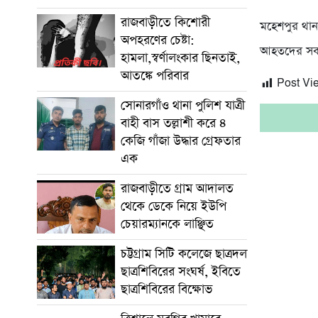
রাজবাড়ীতে কিশোরী
মহেশপুর থান
অপহরণের চেষ্টা:
আহতদের সবাইক
হামলা,স্বর্ণালংকার ছিনতাই,
আতঙ্কে পরিবার
Post Vi
সোনারগাঁও থানা পুলিশ যাত্রী
বাহী বাস তল্লাশী করে ৪
কেজি গাঁজা উদ্ধার গ্রেফতার
এক
রাজবাড়ীতে গ্রাম আদালত
থেকে ডেকে নিয়ে ইউপি
চেয়ারম্যানকে লাঞ্ছিত
চট্টগ্রাম সিটি কলেজে ছাত্রদল
ছাত্রশিবিরের সংঘর্ষ, ইবিতে
ছাত্রশিবিরের বিক্ষোভ