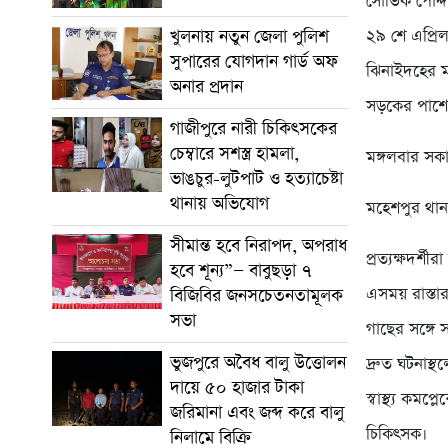
সৌভিক পোদ্দ
২৯ শে এপ্র
খুলনায় নতুন জেলা পুলিশ
সুপারের যোগদান গার্ড অফ
ঝিনাইদহের মহ
অনার প্রদান
সড়কের পাশে গ
গাজীপুরে নারী চিকিৎসকের
চেম্বারে সশস্ত্র হামলা,
মঙ্গলবার সক
ভাঙচুর-লুটপাট ও হত্যাচেষ্টা
থানায় অভিযোগ
মহেশপুর থানা
সীমান্ত হবে নিরাপদ, অপরাধ
প্রত্যক্ষদর্
হবে শূন্য”— বাবুছড়া ৭
এসময় রাস্তার
বিজিবির জনসচেতনতামূলক
সভা
গাছের সঙ্গে
ভুজপুরে অবৈধ বালু উত্তোলন
দ্রুত ঘটনাস
দায়ে ৫০ হাজার টাকা
স্বাস্থ্য কম
জরিমানা এবং জব্দ করে বালু
চিকিৎসক।
নিলামে বিক্রি