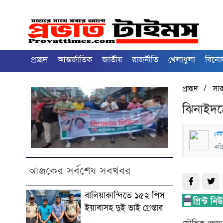
প্রচ্ছদ
আন্তর্জাতিক
জাতীয়
রাজনীতি
খেলাধুলা
বিনে
/
প্রচ্ছদ
সা
ঝিনাইদহে
সৌভ
এপ্
আজকের সর্বশেষ সবখবর
বালিয়াকান্দিতে ১৫২ পিস
ইয়াবাসহ দুই ভাই গ্রেপ্তার