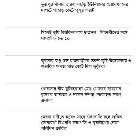
ভুজপুর থানার হারুয়ালছড়ি ইউনিয়নের চেয়ারম্যানের
দাপটে পাহাড় কেটে পুকুর ভরাট
সিলেট কৃষি বিশ্ববিদ্যালয়ে ছাত্রদল -শিক্ষার্থীদের সঙ্গে
সংঘর্ষে আহত ১০
কৃষকের স্বপ্ন ভঙ্গ রাজবাড়ীতে তরুন কৃষি উদ্যোক্তার ৬
শতাধিক ফলজ গাছ কেটে দিল দুর্বৃত্তরা
খোকসায় বীর মুক্তিযোদ্ধা মোঃ গোলাম ছরোয়ার
বুদো’র জানাজা ও দাফন সম্পন্ন শোকাহত সমগ্র
এলাকা
মেঘনা নদীতে অবৈধ ভাবে চাঁদাবাজি সঙ্গে জড়িত
সোনারগাঁ বিএনপি সভাপতি ও যুবলীগের নেতা
পলিথিন জাকির