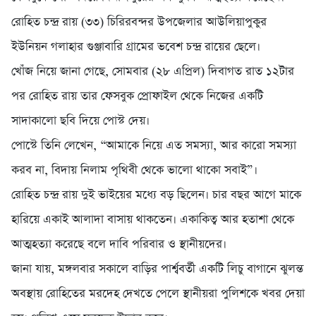
রোহিত চন্দ্র রায় (৩৩) চিরিরবন্দর উপজেলার আউলিয়াপুকুর
ইউনিয়ন গলাহার গুঞ্জাবারি গ্রামের ভবেশ চন্দ্র রায়ের ছেলে।
খোঁজ নিয়ে জানা গেছে, সোমবার (২৮ এপ্রিল) দিবাগত রাত ১২টার
পর রোহিত রায় তার ফেসবুক প্রোফাইল থেকে নিজের একটি
সাদাকালো ছবি দিয়ে পোস্ট দেয়।
পোস্টে তিনি লেখেন, “আমাকে নিয়ে এত সমস্যা, আর কারো সমস্যা
করব না, বিদায় নিলাম পৃথিবী থেকে ভালো থাকো সবাই”।
রোহিত চন্দ্র রায় দুই ভাইয়ের মধ্যে বড় ছিলেন। চার বছর আগে মাকে
হারিয়ে একাই আলাদা বাসায় থাকতেন। একাকিত্ব আর হতাশা থেকে
আত্মহত্যা করেছে বলে দাবি পরিবার ও স্থানীয়দের।
জানা যায়, মঙ্গলবার সকালে বাড়ির পার্শ্ববর্তী একটি লিচু বাগানে ঝুলন্ত
অবস্থায় রোহিতের মরদেহ দেখতে পেলে স্থানীয়রা পুলিশকে খবর দেয়া