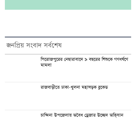
জনপ্রিয় সংবাদ সর্বশেষ
পিরোজপুরের নেছারাবাদে ৯ বছরের শিশুকে গণধর্ষণে
মামলা
রাজবাড়ীতে ঢাকা-খুলনা মহাসড়ক ব্লকেড
চান্দিনা উপজেলায় অবৈধ ড্রেজার উচ্ছেদ অভি্যান