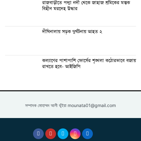
রাজবাড়ীতে পদ্মা নদী থেকে জাহাজ শ্রমিকের মস্তক
বিহীন মরদেহ উদ্ধার
দীঘিনালায় সড়ক দুর্ঘটনায় আহত ২
কল্যাণের পাশাপাশি ফোর্সের শৃঙ্খলা কঠোরভাবে বজায়
রাখতে হবে- আইজিপি
সম্পাদক মোহাম্মদ আলী ভূঁইয়া
mounata01@gmail.com