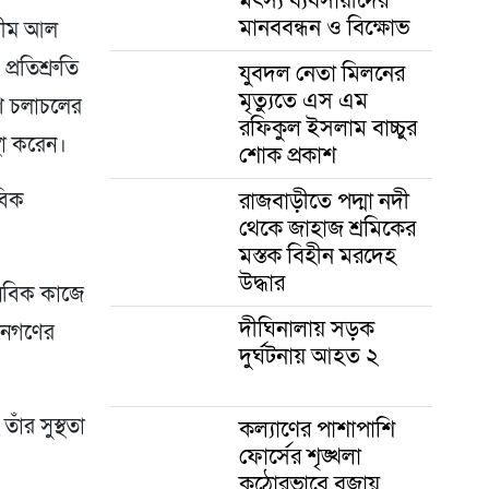
মানববন্ধন ও বিক্ষোভ
শামীম আল
্রতিশ্রুতি
যুবদল নেতা মিলনের
মৃত্যুতে এস এম
গণ চলাচলের
রফিকুল ইসলাম বাচ্চুর
্থা করেন।
শোক প্রকাশ
রাজবাড়ীতে পদ্মা নদী
বিক
থেকে জাহাজ শ্রমিকের
মস্তক বিহীন মরদেহ
উদ্ধার
ানবিক কাজে
দীঘিনালায় সড়ক
 জনগণের
দুর্ঘটনায় আহত ২
াঁর সুস্থতা
কল্যাণের পাশাপাশি
ফোর্সের শৃঙ্খলা
কঠোরভাবে বজায়