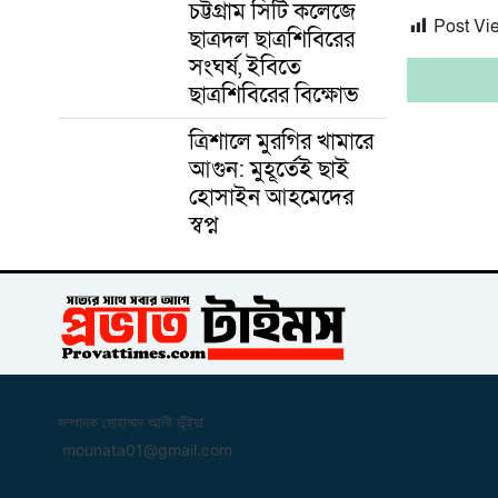
চট্টগ্রাম সিটি কলেজে
Post Vi
ছাত্রদল ছাত্রশিবিরের
সংঘর্ষ, ইবিতে
ছাত্রশিবিরের বিক্ষোভ
ত্রিশালে মুরগির খামারে
আগুন: মুহূর্তেই ছাই
হোসাইন আহমেদের
স্বপ্ন
সম্পাদক মোহাম্মদ আলী ভূঁইয়া
mounata01@gmail.com