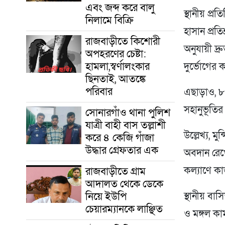
এবং জব্দ করে বালু
স্থানীয় প্
নিলামে বিক্রি
হাসান প্রতি
রাজবাড়ীতে কিশোরী
অনুযায়ী দ্
অপহরণের চেষ্টা:
হামলা,স্বর্ণালংকার
দুর্ভোগের ক
ছিনতাই, আতঙ্কে
পরিবার
এছাড়াও, ৮ 
সহানুভূতির
সোনারগাঁও থানা পুলিশ
যাত্রী বাহী বাস তল্লাশী
উল্লেখ্য, 
করে ৪ কেজি গাঁজা
উদ্ধার গ্রেফতার এক
অবদান রেখ
কল্যাণে কা
রাজবাড়ীতে গ্রাম
আদালত থেকে ডেকে
নিয়ে ইউপি
স্থানীয় বা
চেয়ারম্যানকে লাঞ্ছিত
ও মঙ্গল ক