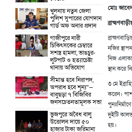
মোঃ জাবে
খুলনায় নতুন জেলা
পুলিশ সুপারের যোগদান
ব্রাহ্মণবাড়ী
গার্ড অফ অনার প্রদান
গাজীপুরে নারী
ব্রাহ্মণবা
চিকিৎসকের চেম্বারে
নজির স্থাপ
সশস্ত্র হামলা, ভাঙচুর-
নিজ এলাকায়
লুটপাট ও হত্যাচেষ্টা
থানায় অভিযোগ
স্থান করে 
সীমান্ত হবে নিরাপদ,
৩ মে ইব্রাহ
অপরাধ হবে শূন্য”—
করেন। পাশ
বাবুছড়া ৭ বিজিবির
জনসচেতনতামূলক সভা
পুনঃনির্মাণ
ভুজপুরে অবৈধ বালু
দুইটি কালভ
উত্তোলন দায়ে ৫০
হয়।
হাজার টাকা জরিমানা