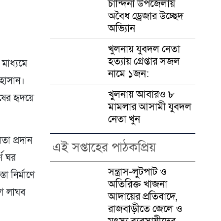
চান্দিনা উপজেলায়
অবৈধ ড্রেজার উচ্ছেদ
অভি্যান
খুলনায় যুবদল নেতা
হত্যায় গ্রেপ্তার সজল
 মাধ্যমে
নামে ১জন:
 হাসান।
খুলনায় আবারও ৮
ুষের হৃদয়ে
মামলার আসামী যুবদল
নেতা খুন
য়তা প্রদান
এই সপ্তাহের পাঠকপ্রিয়
ণ ঘর
সন্ত্রাস-লুটপাট ও
া নির্মাণে
অতিরিক্ত খাজনা
াগ লাঘব
আদায়ের প্রতিবাদে,
রাজবাড়ীতে জেলে ও
মৎস্য ব্যবসায়ীদের