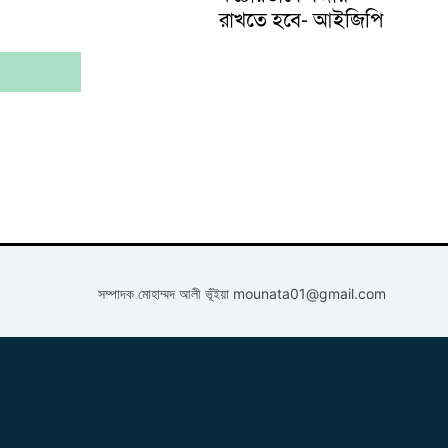
রাখতে হবে- আইজিপি
সম্পাদক মোহাম্মদ আলী ভূঁইয়া
mounata01@gmail.com