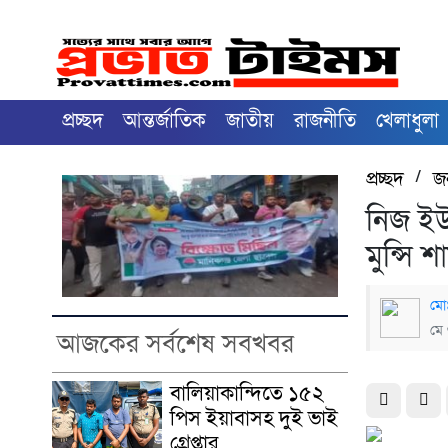
প্রচ্ছদ
আন্তর্জাতিক
জাতীয়
রাজনীতি
খেলাধুলা
প্রচ্ছদ
/
জ
নিজ ইউ
মুন্সি
মোঃ
মে
আজকের সর্বশেষ সবখবর
বালিয়াকান্দিতে ১৫২
পিস ইয়াবাসহ দুই ভাই
গ্রেপ্তার