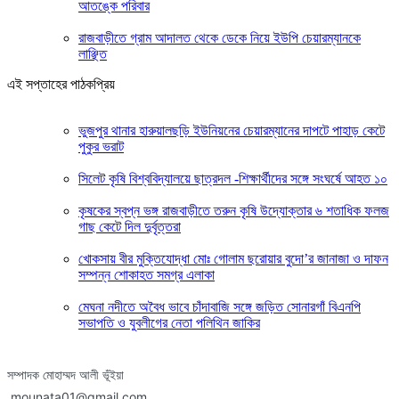
আতঙ্কে পরিবার
রাজবাড়ীতে গ্রাম আদালত থেকে ডেকে নিয়ে ইউপি চেয়ারম্যানকে
লাঞ্ছিত
এই সপ্তাহের পাঠকপ্রিয়
ভুজপুর থানার হারুয়ালছড়ি ইউনিয়নের চেয়ারম্যানের দাপটে পাহাড় কেটে
পুকুর ভরাট
সিলেট কৃষি বিশ্ববিদ্যালয়ে ছাত্রদল -শিক্ষার্থীদের সঙ্গে সংঘর্ষে আহত ১০
কৃষকের স্বপ্ন ভঙ্গ রাজবাড়ীতে তরুন কৃষি উদ্যোক্তার ৬ শতাধিক ফলজ
গাছ কেটে দিল দুর্বৃত্তরা
খোকসায় বীর মুক্তিযোদ্ধা মোঃ গোলাম ছরোয়ার বুদো’র জানাজা ও দাফন
সম্পন্ন শোকাহত সমগ্র এলাকা
মেঘনা নদীতে অবৈধ ভাবে চাঁদাবাজি সঙ্গে জড়িত সোনারগাঁ বিএনপি
সভাপতি ও যুবলীগের নেতা পলিথিন জাকির
সম্পাদক মোহাম্মদ আলী ভূঁইয়া
mounata01@gmail.com