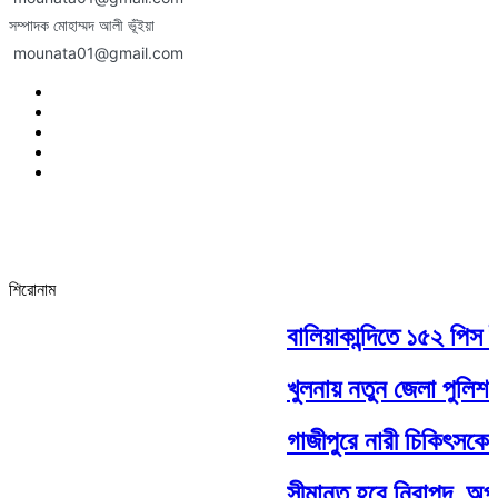
সম্পাদক মোহাম্মদ আলী ভূঁইয়া
mounata01@gmail.com
শিরোনাম
বালিয়াকান্দিতে ১৫২ পিস ই
খুলনায় নতুন জেলা পুলিশ 
গাজীপুরে নারী চিকিৎসকের চ
সীমান্ত হবে নিরাপদ, অপ