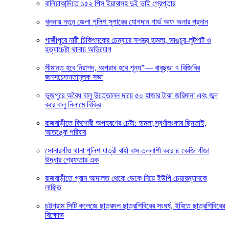
বালিয়াকান্দিতে ১৫২ পিস ইয়াবাসহ দুই ভাই গ্রেপ্তার
খুলনায় নতুন জেলা পুলিশ সুপারের যোগদান গার্ড অফ অনার প্রদান
গাজীপুরে নারী চিকিৎসকের চেম্বারে সশস্ত্র হামলা, ভাঙচুর-লুটপাট ও
হত্যাচেষ্টা থানায় অভিযোগ
সীমান্ত হবে নিরাপদ, অপরাধ হবে শূন্য”— বাবুছড়া ৭ বিজিবির
জনসচেতনতামূলক সভা
ভুজপুরে অবৈধ বালু উত্তোলন দায়ে ৫০ হাজার টাকা জরিমানা এবং জব্দ
করে বালু নিলামে বিক্রি
রাজবাড়ীতে কিশোরী অপহরণের চেষ্টা: হামলা,স্বর্ণালংকার ছিনতাই,
আতঙ্কে পরিবার
সোনারগাঁও থানা পুলিশ যাত্রী বাহী বাস তল্লাশী করে ৪ কেজি গাঁজা
উদ্ধার গ্রেফতার এক
রাজবাড়ীতে গ্রাম আদালত থেকে ডেকে নিয়ে ইউপি চেয়ারম্যানকে
লাঞ্ছিত
চট্টগ্রাম সিটি কলেজে ছাত্রদল ছাত্রশিবিরের সংঘর্ষ, ইবিতে ছাত্রশিবিরের
বিক্ষোভ