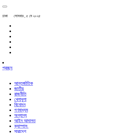
ঢাকা
সোমবার , ৫ মে ২০২৫
প্রচ্ছদ
আন্তর্জাতিক
জাতীয়
রাজনীতি
খেলাধুলা
বিনোদন
গণমাধ্যম
অন্যান্য
আইন আদালত
ক্যাম্পাস
সারাদেশ