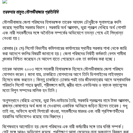
তরফদার মামুন:মৌলভীবাজার প্রতিনিধি
মৌলভীবাজার জেলা পরিষদের হিসাবরক্ষক তারেক আহমদ চৌধুরীকে সুনামগঞ্জে বদলি
করেছে স্থানীয় সরকার বিভাগ। সরকারি অর্থ আত্মসাৎ, ভুয়া প্রকল্প দেখিয়ে অর্থ লোপাট
এবং নারী সহকর্মীদের সঙ্গে অনৈতিক সম্পর্কের অভিযোগে তদন্ত শেষে এই সিদ্ধান্ত
নেওয়া হয়।
রোববার (৪ মে) সিলেট বিভাগীয় কমিশনারের কার্যালয়ের স্থানীয় সরকার শাখা থেকে জারি
করা আদেশে বদলির বিষয়টি জানানো হয়। জেলা পরিষদের নির্বাহী কর্মকর্তা বেগম শামীমা
খন্দকার নিশ্চিত করেছেন যে আদেশ হাতে পেয়েছেন এবং তা কার্যকর করা হচ্ছে।
তারেক আহমদ ২০০৩ সালে সহকারী হিসাবরক্ষক হিসেবে মৌলভীবাজার জেলা পরিষদে
যোগদান করেন। জানা যায়, চাকরিতে যোগদানের আগে তিনি ডিশলাইনের লাইনম্যান
হিসেবে কাজ করতেন। কিন্তু চাকরিতে ঢোকার পরই তার জীবনযাত্রায় আসে অস্বাভাবিক
পরিবর্তন সিলেট শহরে ফ্ল্যাট, শ্রীমঙ্গলে জমি, স্ত্রীর নামে এফডিআর ও ব্যাংক ব্যালেন্সের
মতো বিপুল সম্পদের মালিক হন তিনি।
অনুসন্ধানে বেরিয়ে এসেছে, ভুয়া বিল-ভাউচার তৈরি, সরকারি প্রকল্পের নামে টাকা আত্মসাৎ,
রাজস্ব কোষাগারে অর্থ জমা না দেওয়াসহ একাধিক অনিয়মে জড়িত ছিলেন তারেক। শুধু
তাই নয়, অফিসে বসেই সিগারেট খাওয়া, সহকর্মীদের মারধর এবং নারী প্রশিক্ষণার্থীদের
হয়রানির অভিযোগও রয়েছে তার বিরুদ্ধে।
বিশেষভাবে আলোচিত হয় জেলা পরিষদের এক নারী কর্মচারীর সঙ্গে তার ঘনিষ্ঠ সম্পর্ক।
সেই সঙ্গে আরও অভিযোগ রয়েছে, প্রশিক্ষণে আসা মেয়েদের নানা অজুহাতে বিরক্ত করা