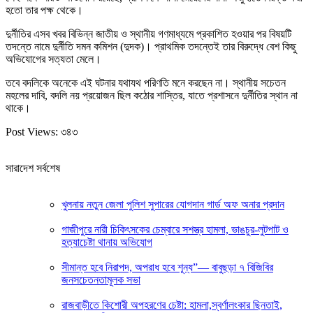
হতো তার পক্ষ থেকে।
দুর্নীতির এসব খবর বিভিন্ন জাতীয় ও স্থানীয় গণমাধ্যমে প্রকাশিত হওয়ার পর বিষয়টি
তদন্তে নামে দুর্নীতি দমন কমিশন (দুদক)। প্রাথমিক তদন্তেই তার বিরুদ্ধে বেশ কিছু
অভিযোগের সত্যতা মেলে।
তবে বদলিকে অনেকে এই ঘটনার যথাযথ পরিণতি মনে করছেন না। স্থানীয় সচেতন
মহলের দাবি, বদলি নয় প্রয়োজন ছিল কঠোর শাস্তির, যাতে প্রশাসনে দুর্নীতির স্থান না
থাকে।
Post Views:
৩৪৩
সারাদেশ সর্বশেষ
খুলনায় নতুন জেলা পুলিশ সুপারের যোগদান গার্ড অফ অনার প্রদান
গাজীপুরে নারী চিকিৎসকের চেম্বারে সশস্ত্র হামলা, ভাঙচুর-লুটপাট ও
হত্যাচেষ্টা থানায় অভিযোগ
সীমান্ত হবে নিরাপদ, অপরাধ হবে শূন্য”— বাবুছড়া ৭ বিজিবির
জনসচেতনতামূলক সভা
রাজবাড়ীতে কিশোরী অপহরণের চেষ্টা: হামলা,স্বর্ণালংকার ছিনতাই,