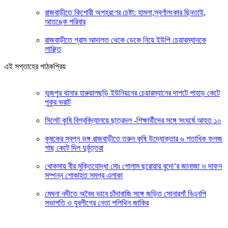
রাজবাড়ীতে কিশোরী অপহরণের চেষ্টা: হামলা,স্বর্ণালংকার ছিনতাই,
আতঙ্কে পরিবার
রাজবাড়ীতে গ্রাম আদালত থেকে ডেকে নিয়ে ইউপি চেয়ারম্যানকে
লাঞ্ছিত
এই সপ্তাহের পাঠকপ্রিয়
ভুজপুর থানার হারুয়ালছড়ি ইউনিয়নের চেয়ারম্যানের দাপটে পাহাড় কেটে
পুকুর ভরাট
সিলেট কৃষি বিশ্ববিদ্যালয়ে ছাত্রদল -শিক্ষার্থীদের সঙ্গে সংঘর্ষে আহত ১০
কৃষকের স্বপ্ন ভঙ্গ রাজবাড়ীতে তরুন কৃষি উদ্যোক্তার ৬ শতাধিক ফলজ
গাছ কেটে দিল দুর্বৃত্তরা
খোকসায় বীর মুক্তিযোদ্ধা মোঃ গোলাম ছরোয়ার বুদো’র জানাজা ও দাফন
সম্পন্ন শোকাহত সমগ্র এলাকা
মেঘনা নদীতে অবৈধ ভাবে চাঁদাবাজি সঙ্গে জড়িত সোনারগাঁ বিএনপি
সভাপতি ও যুবলীগের নেতা পলিথিন জাকির