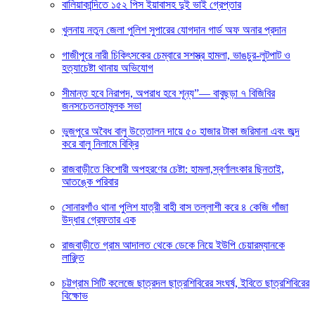
বালিয়াকান্দিতে ১৫২ পিস ইয়াবাসহ দুই ভাই গ্রেপ্তার
খুলনায় নতুন জেলা পুলিশ সুপারের যোগদান গার্ড অফ অনার প্রদান
গাজীপুরে নারী চিকিৎসকের চেম্বারে সশস্ত্র হামলা, ভাঙচুর-লুটপাট ও
হত্যাচেষ্টা থানায় অভিযোগ
সীমান্ত হবে নিরাপদ, অপরাধ হবে শূন্য”— বাবুছড়া ৭ বিজিবির
জনসচেতনতামূলক সভা
ভুজপুরে অবৈধ বালু উত্তোলন দায়ে ৫০ হাজার টাকা জরিমানা এবং জব্দ
করে বালু নিলামে বিক্রি
রাজবাড়ীতে কিশোরী অপহরণের চেষ্টা: হামলা,স্বর্ণালংকার ছিনতাই,
আতঙ্কে পরিবার
সোনারগাঁও থানা পুলিশ যাত্রী বাহী বাস তল্লাশী করে ৪ কেজি গাঁজা
উদ্ধার গ্রেফতার এক
রাজবাড়ীতে গ্রাম আদালত থেকে ডেকে নিয়ে ইউপি চেয়ারম্যানকে
লাঞ্ছিত
চট্টগ্রাম সিটি কলেজে ছাত্রদল ছাত্রশিবিরের সংঘর্ষ, ইবিতে ছাত্রশিবিরের
বিক্ষোভ