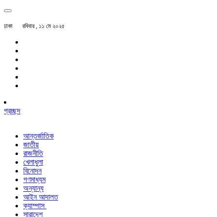
ঢাকা
রবিবার , ১১ মে ২০২৫
প্রচ্ছদ
আন্তর্জাতিক
জাতীয়
রাজনীতি
খেলাধুলা
বিনোদন
গণমাধ্যম
অন্যান্য
আইন আদালত
ক্যাম্পাস
সারাদেশ