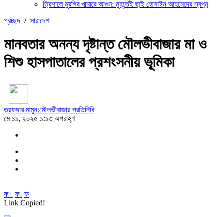
ত্রিশালে মুরগির খামারে আগুন: মুহূর্তেই ছাই হোসাইন আহমেদের স্বপ্ন
প্রচ্ছদ
/
সারাদেশ
মানবতার অনন্য দৃষ্টান্ত মৌলভীবাজার মা ও
শিশু হাসপাতালের প্রশংসনীয় ভূমিকা
তরফদার মামুন:মৌলভীবাজার প্রতিনিধি
মে ১১, ২০২৫ ১:১৩ অপরাহ্ণ
ফ+
ফ-
ফ
Link Copied!