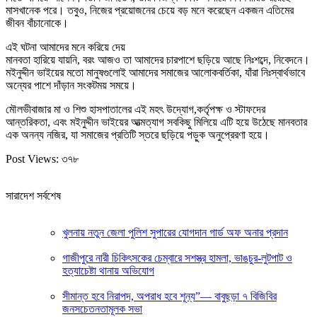
মাসখানেক পরে। তবুও, নিজের প্রয়োজনের চেয়ে বড় মনে করেছেন একজন এতিমের
জীবন বাঁচানোকে।
এই ঘটনা আমাদের মনে করিয়ে দেয়
মানবতা হারিয়ে যায়নি, বরং আজও তা আমাদের চারপাশে ছড়িয়ে আছে নিঃশব্দে, নিবেদনে।
মইনুদ্দীন ভাইয়ের মতো মানুষগুলোই আমাদের সমাজের আলোকবর্তিকা, যাঁরা নিঃস্বার্থভাবে
অন্যের পাশে দাঁড়ান সংকটময় সময়ে।
মৌলভীবাজার মা ও শিশু হাসপাতালের এই মহৎ উদ্যোগ,কর্তৃপক্ষ ও স্টাফদের
আন্তরিকতা, এবং মইনুদ্দীন ভাইয়ের আত্মত্যাগ সবকিছু মিলিয়ে এটি হয়ে উঠেছে মানবতার
এক অনন্য নজির, যা সমাজের প্রতিটি স্তরে ছড়িয়ে পড়ুক অনুপ্রেরণা হয়ে।
Post Views:
৩৭৮
সারাদেশ সর্বশেষ
খুলনায় নতুন জেলা পুলিশ সুপারের যোগদান গার্ড অফ অনার প্রদান
গাজীপুরে নারী চিকিৎসকের চেম্বারে সশস্ত্র হামলা, ভাঙচুর-লুটপাট ও
হত্যাচেষ্টা থানায় অভিযোগ
সীমান্ত হবে নিরাপদ, অপরাধ হবে শূন্য”— বাবুছড়া ৭ বিজিবির
জনসচেতনতামূলক সভা