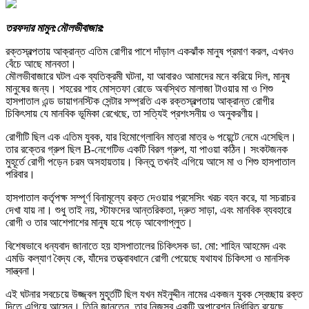
তরফদার মামুন:মৌলভীবাজার:
রক্তস্বল্পতায় আক্রান্ত এতিম রোগীর পাশে দাঁড়াল একঝাঁক মানুষ প্রমাণ করল, এখনও
বেঁচে আছে মানবতা।
মৌলভীবাজারে ঘটল এক ব্যতিক্রমী ঘটনা, যা আবারও আমাদের মনে করিয়ে দিল, মানুষ
মানুষের জন্য। শহরের শাহ মোস্তফা রোডে অবস্থিত মালাজা টাওয়ার মা ও শিশু
হাসপাতাল এন্ড ডায়াগনস্টিক সেন্টার সম্প্রতি এক রক্তস্বল্পতায় আক্রান্ত রোগীর
চিকিৎসায় যে মানবিক ভূমিকা রেখেছে, তা সত্যিই প্রশংসনীয় ও অনুকরণীয়।
রোগীটি ছিল এক এতিম যুবক, যার হিমোগ্লোবিন মাত্রা মাত্র ৬ পয়েন্টে নেমে এসেছিল।
তার রক্তের গ্রুপ ছিল B-নেগেটিভ একটি বিরল গ্রুপ, যা পাওয়া কঠিন। সংকটজনক
মুহূর্তে রোগী পড়েন চরম অসহায়তায়। কিন্তু তখনই এগিয়ে আসে মা ও শিশু হাসপাতাল
পরিবার।
হাসপাতাল কর্তৃপক্ষ সম্পূর্ণ বিনামূল্যে রক্ত দেওয়ার প্রসেসিং খরচ বহন করে, যা সচরাচর
দেখা যায় না। শুধু তাই নয়, স্টাফদের আন্তরিকতা, দ্রুত সাড়া, এবং মানবিক ব্যবহারে
রোগী ও তার আশেপাশের মানুষ হয়ে পড়ে আবেগাপ্লুত।
বিশেষভাবে ধন্যবাদ জানাতে হয় হাসপাতালের চিকিৎসক ডা. মো: শাহিন আহমেদ এবং
এমডি কল্যাণ বৈদ্য কে, যাঁদের তত্ত্বাবধানে রোগী পেয়েছে যথাযথ চিকিৎসা ও মানসিক
সান্ত্বনা।
এই ঘটনার সবচেয়ে উজ্জ্বল মুহূর্তটি ছিল যখন মইনুদ্দীন নামের একজন যুবক স্বেচ্ছায় রক্ত
দিতে এগিয়ে আসেন। তিনি জানতেন, তার নিজস্ব একটি অপারেশন নির্ধারিত রয়েছে