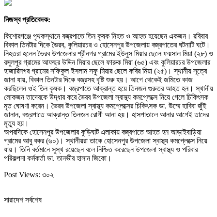
নিজস্ব প্রতিবেদক:
কিশোরগঞ্জে পৃথকস্থানে বজ্রপাতে তিন কৃষক নিহত ও আহত হয়েছেন একজন। রবিবার
বিকাল তিনটার দিকে ভৈরব, কুলিয়ারচর ও হোসেনপুর উপজেলায় বজ্রপাতের ঘটনাটি ঘটে।
নিহতরা হলেন ভৈরব উপজেলার শ্রীনগর গ্রামের ইউনুস মিয়ার ছেলে ফয়সাল মিয়া (২৮) ও
রসুলপুর গ্রামের আফছর উদ্দিন মিয়ার ছেলে ফারুক মিয়া (৬৫) এবং কুলিয়ারচর উপজেলার
হাজারিনগর গ্রামের সফিকুল ইসলাম সফু মিয়ার ছেলে কবির মিয়া (২৫)। স্থানীয় সূত্রে
জানা যায়, বিকাল তিনটার দিকে বজ্রসহ বৃষ্টি শুরু হয়। আগে থেকেই জমিতে কাজ
করছিলেন ওই তিন কৃষক। বজ্রপাতে আক্রান্ত হয়ে তিনজন গুরুতর আহত হন। স্থানীয়
লোকজন তাদেরকে উদ্ধার করে ভৈরব উপজেলা স্বাস্থ্য কমপ্লেক্সে নিয়ে গেলে চিকিৎসক
মৃত ঘোষণা করেন। ভৈরব উপজেলা স্বাস্থ্য কমপ্লেক্সের চিকিৎসক ডা. উম্মে হাবিবা জুঁই
জানান, বজ্রপাতে আক্রান্ত তিনজন রোগী আনা হয়। হাসপাতালে আনার আগেই তাদের
মৃত্যু হয়।
অপরদিকে হোসেনপুর উপজেলার কুড়িঘাট এলাকায় বজ্রপাতে আহত হন আড়াইবাড়িয়া
গ্রামের আবু বকর (৬০)। স্থানীয়রা তাকে হোসেনপুর উপজেলা স্বাস্থ্য কমপ্লেক্সে নিয়ে
যায়। তিনি বর্তমানে সুস্থ রয়েছেন বলে নিশ্চিত করেছেন উপজেলা স্বাস্থ্য ও পরিবার
পরিকল্পনা কর্মকর্তা ডা. তানভীর হাসান জিকো।
Post Views:
৩০২
সারাদেশ সর্বশেষ