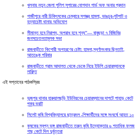
খুলনায় নতুন জেলা পুলিশ সুপারের যোগদান গার্ড অফ অনার প্রদান
গাজীপুরে নারী চিকিৎসকের চেম্বারে সশস্ত্র হামলা, ভাঙচুর-লুটপাট ও
হত্যাচেষ্টা থানায় অভিযোগ
সীমান্ত হবে নিরাপদ, অপরাধ হবে শূন্য”— বাবুছড়া ৭ বিজিবির
জনসচেতনতামূলক সভা
রাজবাড়ীতে কিশোরী অপহরণের চেষ্টা: হামলা,স্বর্ণালংকার ছিনতাই,
আতঙ্কে পরিবার
রাজবাড়ীতে গ্রাম আদালত থেকে ডেকে নিয়ে ইউপি চেয়ারম্যানকে
লাঞ্ছিত
এই সপ্তাহের পাঠকপ্রিয়
ভুজপুর থানার হারুয়ালছড়ি ইউনিয়নের চেয়ারম্যানের দাপটে পাহাড় কেটে
পুকুর ভরাট
সিলেট কৃষি বিশ্ববিদ্যালয়ে ছাত্রদল -শিক্ষার্থীদের সঙ্গে সংঘর্ষে আহত ১০
কৃষকের স্বপ্ন ভঙ্গ রাজবাড়ীতে তরুন কৃষি উদ্যোক্তার ৬ শতাধিক ফলজ
গাছ কেটে দিল দুর্বৃত্তরা