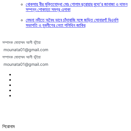
খোকসায় বীর মুক্তিযোদ্ধা মোঃ গোলাম ছরোয়ার বুদো’র জানাজা ও দাফন
সম্পন্ন শোকাহত সমগ্র এলাকা
মেঘনা নদীতে অবৈধ ভাবে চাঁদাবাজি সঙ্গে জড়িত সোনারগাঁ বিএনপি
সভাপতি ও যুবলীগের নেতা পলিথিন জাকির
সম্পাদক মোহাম্মদ আলী ভূঁইয়া
mounata01@gmail.com
সম্পাদক মোহাম্মদ আলী ভূঁইয়া
mounata01@gmail.com
শিরোনাম