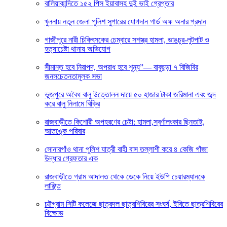
বালিয়াকান্দিতে ১৫২ পিস ইয়াবাসহ দুই ভাই গ্রেপ্তার
খুলনায় নতুন জেলা পুলিশ সুপারের যোগদান গার্ড অফ অনার প্রদান
গাজীপুরে নারী চিকিৎসকের চেম্বারে সশস্ত্র হামলা, ভাঙচুর-লুটপাট ও
হত্যাচেষ্টা থানায় অভিযোগ
সীমান্ত হবে নিরাপদ, অপরাধ হবে শূন্য”— বাবুছড়া ৭ বিজিবির
জনসচেতনতামূলক সভা
ভুজপুরে অবৈধ বালু উত্তোলন দায়ে ৫০ হাজার টাকা জরিমানা এবং জব্দ
করে বালু নিলামে বিক্রি
রাজবাড়ীতে কিশোরী অপহরণের চেষ্টা: হামলা,স্বর্ণালংকার ছিনতাই,
আতঙ্কে পরিবার
সোনারগাঁও থানা পুলিশ যাত্রী বাহী বাস তল্লাশী করে ৪ কেজি গাঁজা
উদ্ধার গ্রেফতার এক
রাজবাড়ীতে গ্রাম আদালত থেকে ডেকে নিয়ে ইউপি চেয়ারম্যানকে
লাঞ্ছিত
চট্টগ্রাম সিটি কলেজে ছাত্রদল ছাত্রশিবিরের সংঘর্ষ, ইবিতে ছাত্রশিবিরের
বিক্ষোভ