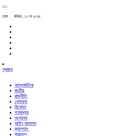
ঢাকা
রবিবার , ১১ মে ২০২৫
প্রচ্ছদ
আন্তর্জাতিক
জাতীয়
রাজনীতি
খেলাধুলা
বিনোদন
গণমাধ্যম
অন্যান্য
আইন আদালত
ক্যাম্পাস
সারাদেশ