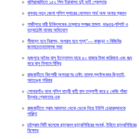
বালিয়াকান্দিতে ১৫২ পিস ইয়াবাসহ দুই ভাই গ্রেপ্তার
খুলনায় নতুন জেলা পুলিশ সুপারের যোগদান গার্ড অফ অনার প্রদান
গাজীপুরে নারী চিকিৎসকের চেম্বারে সশস্ত্র হামলা, ভাঙচুর-লুটপাট ও
হত্যাচেষ্টা থানায় অভিযোগ
সীমান্ত হবে নিরাপদ, অপরাধ হবে শূন্য”— বাবুছড়া ৭ বিজিবির
জনসচেতনতামূলক সভা
ভুজপুরে অবৈধ বালু উত্তোলন দায়ে ৫০ হাজার টাকা জরিমানা এবং জব্দ
করে বালু নিলামে বিক্রি
রাজবাড়ীতে কিশোরী অপহরণের চেষ্টা: হামলা,স্বর্ণালংকার ছিনতাই,
আতঙ্কে পরিবার
সোনারগাঁও থানা পুলিশ যাত্রী বাহী বাস তল্লাশী করে ৪ কেজি গাঁজা
উদ্ধার গ্রেফতার এক
রাজবাড়ীতে গ্রাম আদালত থেকে ডেকে নিয়ে ইউপি চেয়ারম্যানকে
লাঞ্ছিত
চট্টগ্রাম সিটি কলেজে ছাত্রদল ছাত্রশিবিরের সংঘর্ষ, ইবিতে ছাত্রশিবিরের
বিক্ষোভ