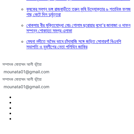
কৃষকের স্বপ্ন ভঙ্গ রাজবাড়ীতে তরুন কৃষি উদ্যোক্তার ৬ শতাধিক ফলজ
গাছ কেটে দিল দুর্বৃত্তরা
খোকসায় বীর মুক্তিযোদ্ধা মোঃ গোলাম ছরোয়ার বুদো’র জানাজা ও দাফন
সম্পন্ন শোকাহত সমগ্র এলাকা
মেঘনা নদীতে অবৈধ ভাবে চাঁদাবাজি সঙ্গে জড়িত সোনারগাঁ বিএনপি
সভাপতি ও যুবলীগের নেতা পলিথিন জাকির
সম্পাদক মোহাম্মদ আলী ভূঁইয়া
mounata01@gmail.com
সম্পাদক মোহাম্মদ আলী ভূঁইয়া
mounata01@gmail.com