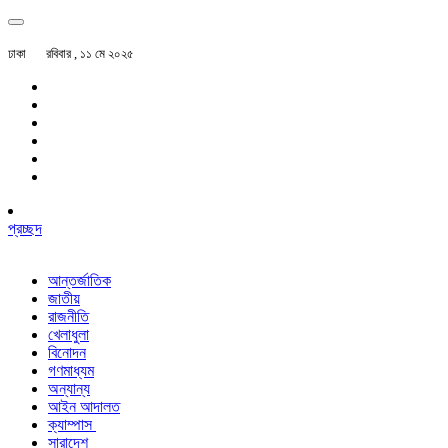
ঢাকা
রবিবার , ১১ মে ২০২৫
প্রচ্ছদ
আন্তর্জাতিক
জাতীয়
রাজনীতি
খেলাধুলা
বিনোদন
গণমাধ্যম
অন্যান্য
আইন আদালত
ক্যাম্পাস
সারাদেশ