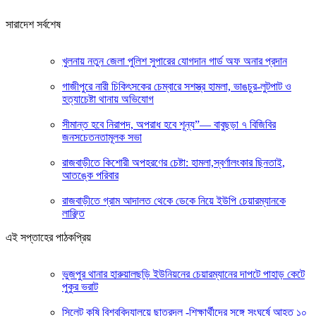
সারাদেশ সর্বশেষ
খুলনায় নতুন জেলা পুলিশ সুপারের যোগদান গার্ড অফ অনার প্রদান
গাজীপুরে নারী চিকিৎসকের চেম্বারে সশস্ত্র হামলা, ভাঙচুর-লুটপাট ও
হত্যাচেষ্টা থানায় অভিযোগ
সীমান্ত হবে নিরাপদ, অপরাধ হবে শূন্য”— বাবুছড়া ৭ বিজিবির
জনসচেতনতামূলক সভা
রাজবাড়ীতে কিশোরী অপহরণের চেষ্টা: হামলা,স্বর্ণালংকার ছিনতাই,
আতঙ্কে পরিবার
রাজবাড়ীতে গ্রাম আদালত থেকে ডেকে নিয়ে ইউপি চেয়ারম্যানকে
লাঞ্ছিত
এই সপ্তাহের পাঠকপ্রিয়
ভুজপুর থানার হারুয়ালছড়ি ইউনিয়নের চেয়ারম্যানের দাপটে পাহাড় কেটে
পুকুর ভরাট
সিলেট কৃষি বিশ্ববিদ্যালয়ে ছাত্রদল -শিক্ষার্থীদের সঙ্গে সংঘর্ষে আহত ১০