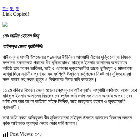
ফ+
ফ-
ফ
Link Copied!
মোঃ জাহিদ হোসেন জিমু
গাইবান্ধা জেলা প্রতিনিধি:
গাইবান্ধার সাঘাটা উপজেলার পদুমশহর ইউনিয়ন আওয়ামী লীগের মুক্তিযোদ্ধা বিষয়ক
সম্পাদক চকদাতেয়া গ্রামের বীর মুক্তিযোদ্ধা সাইফুল ইসলাম আলালের অত্যাচারে
অতিষ্ঠ তার আপন ভাতিজা, ভাই ও এলাকার ভুক্তভোগীরা তাকে ভূমিদস্যু ও মামলাবাজ
আখ্যা দিয়ে স্থানীয় প্রশাসন সহ সংশ্লিষ্ট ঊর্ধ্বতন কর্তৃপক্ষের নিকট তার মুক্তিযোদ্ধা
সনদ যাচাই সহ সকল জুলুম ও নির্যাতনের বিচার দাবি করেছেন।
১১ মে রবিবার বিকেলে জেলা মডেল প্রেসক্লাব গাইবান্ধা’র অস্থায়ী কার্যালয়ে আপন চাচা
সাইফুল ইসলাম আলালের বিরুদ্ধে জোরপূর্বক জমি দখল সহ নানান অন্যায় অত্যাচারের
বর্ণনা দেন তার আপন ভাতিজা সাইফ সিদ্দিক, ভাই মাহফুজার রহমান ও ভুক্তভোগী
গ্রামবাসী।
তারা অতি দ্রুত অভিযুক্ত বীর মুক্তিযোদ্ধা সাইফুল ইসলাম আলালের বিরুদ্ধে তদন্ত
পূর্বক আইনগত ব্যবস্থা নেয়ার জোর দাবি জানান।
Post Views:
৫০৮