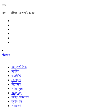
ঢাকা
রবিবার , ৩ আগস্ট ২০২৫
প্রচ্ছদ
আন্তর্জাতিক
জাতীয়
রাজনীতি
খেলাধুলা
বিনোদন
গণমাধ্যম
অন্যান্য
আইন আদালত
ক্যাম্পাস
সারাদেশ