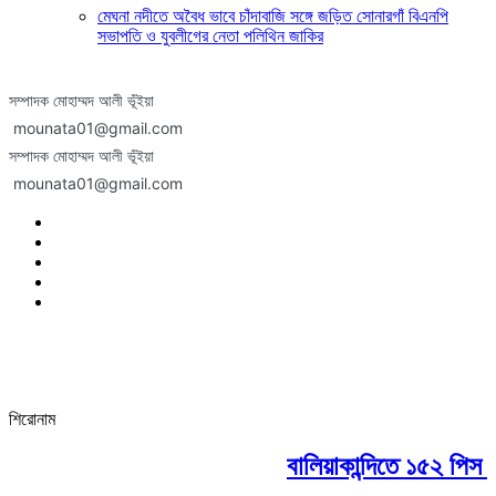
মেঘনা নদীতে অবৈধ ভাবে চাঁদাবাজি সঙ্গে জড়িত সোনারগাঁ বিএনপি
সভাপতি ও যুবলীগের নেতা পলিথিন জাকির
সম্পাদক মোহাম্মদ আলী ভূঁইয়া
mounata01@gmail.com
সম্পাদক মোহাম্মদ আলী ভূঁইয়া
mounata01@gmail.com
শিরোনাম
বালিয়াকান্দিতে ১৫২ পিস ই