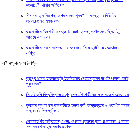
হত্যাচেষ্টা থানায় অভিযোগ
সীমান্ত হবে নিরাপদ, অপরাধ হবে শূন্য”— বাবুছড়া ৭ বিজিবির
জনসচেতনতামূলক সভা
রাজবাড়ীতে কিশোরী অপহরণের চেষ্টা: হামলা,স্বর্ণালংকার ছিনতাই,
আতঙ্কে পরিবার
রাজবাড়ীতে গ্রাম আদালত থেকে ডেকে নিয়ে ইউপি চেয়ারম্যানকে
লাঞ্ছিত
এই সপ্তাহের পাঠকপ্রিয়
ভুজপুর থানার হারুয়ালছড়ি ইউনিয়নের চেয়ারম্যানের দাপটে পাহাড় কেটে
পুকুর ভরাট
সিলেট কৃষি বিশ্ববিদ্যালয়ে ছাত্রদল -শিক্ষার্থীদের সঙ্গে সংঘর্ষে আহত ১০
কৃষকের স্বপ্ন ভঙ্গ রাজবাড়ীতে তরুন কৃষি উদ্যোক্তার ৬ শতাধিক ফলজ
গাছ কেটে দিল দুর্বৃত্তরা
খোকসায় বীর মুক্তিযোদ্ধা মোঃ গোলাম ছরোয়ার বুদো’র জানাজা ও দাফন
সম্পন্ন শোকাহত সমগ্র এলাকা