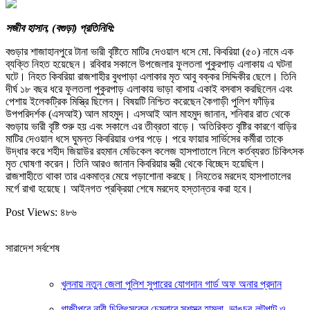
সজীব হাসান, (বগুড়া) প্রতিনিধি:
বগুড়ার শাজাহানপুরে টানা ভারী বৃষ্টিতে মাটির দেওয়াল ধসে মো. কিবরিয়া (৫০) নামে এক
ব্যক্তি নিহত হয়েছেন। রবিবার সকালে উপজেলার ফুলতলা পুকুরপাড় এলাকায় এ ঘটনা
ঘটে। নিহত কিবরিয়া রাজশাহীর বুধপাড়া এলাকার মৃত আবু বক্কর সিদ্দিকীর ছেলে। তিনি
দীর্ঘ ১৮ বছর ধরে ফুলতলা পুকুরপাড় এলাকায় ভাড়া বাসায় একাই বসবাস করছিলেন এবং
পেশায় ইলেকট্রিক মিস্ত্রি ছিলেন। বিষয়টি নিশ্চিত করেছেন কৈগাড়ী পুলিশ ফাঁড়ির
উপপরিদর্শক (এসআই) আল মাহমুদ। এসআই আল মাহমুদ জানান, শনিবার রাত থেকে
বগুড়ায় ভারী বৃষ্টি শুরু হয় এবং সকালে এর তীব্রতা বাড়ে। অতিরিক্ত বৃষ্টির কারণে বাড়ির
মাটির দেওয়াল ধসে ঘুমন্ত কিবরিয়ার ওপর পড়ে। পরে ফায়ার সার্ভিসের কর্মীরা তাকে
উদ্ধার করে শহীদ জিয়াউর রহমান মেডিকেল কলেজ হাসপাতালে নিলে কর্তব্যরত চিকিৎসক
মৃত ঘোষণা করেন। তিনি আরও জানান কিবরিয়ার স্ত্রী থেকে বিচ্ছেদ হয়েছিল।
রাজশাহীতে থাকা তার একমাত্র মেয়ে পড়াশোনা করছে। নিহতের মরদেহ হাসপাতালের
মর্গে রাখা হয়েছে। আইনগত প্রক্রিয়া শেষে মরদেহ হস্তান্তর করা হবে।
Post Views:
৪৮৬
সারাদেশ সর্বশেষ
খুলনায় নতুন জেলা পুলিশ সুপারের যোগদান গার্ড অফ অনার প্রদান
গাজীপুরে নারী চিকিৎসকের চেম্বারে সশস্ত্র হামলা, ভাঙচুর-লুটপাট ও