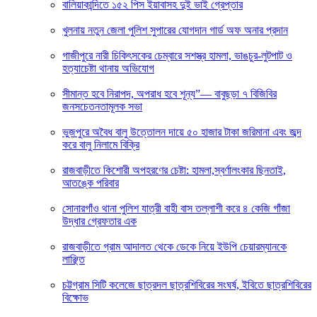
বালিয়াকান্দিতে ১৫২ পিস ইয়াবাসহ দুই ভাই গ্রেপ্তার
খুলনায় নতুন জেলা পুলিশ সুপারের যোগদান গার্ড অফ অনার প্রদান
গাজীপুরে নারী চিকিৎসকের চেম্বারে সশস্ত্র হামলা, ভাঙচুর-লুটপাট ও
হত্যাচেষ্টা থানায় অভিযোগ
সীমান্ত হবে নিরাপদ, অপরাধ হবে শূন্য”— বাবুছড়া ৭ বিজিবির
জনসচেতনতামূলক সভা
ভুজপুরে অবৈধ বালু উত্তোলন দায়ে ৫০ হাজার টাকা জরিমানা এবং জব্দ
করে বালু নিলামে বিক্রি
রাজবাড়ীতে কিশোরী অপহরণের চেষ্টা: হামলা,স্বর্ণালংকার ছিনতাই,
আতঙ্কে পরিবার
সোনারগাঁও থানা পুলিশ যাত্রী বাহী বাস তল্লাশী করে ৪ কেজি গাঁজা
উদ্ধার গ্রেফতার এক
রাজবাড়ীতে গ্রাম আদালত থেকে ডেকে নিয়ে ইউপি চেয়ারম্যানকে
লাঞ্ছিত
চট্টগ্রাম সিটি কলেজে ছাত্রদল ছাত্রশিবিরের সংঘর্ষ, ইবিতে ছাত্রশিবিরের
বিক্ষোভ