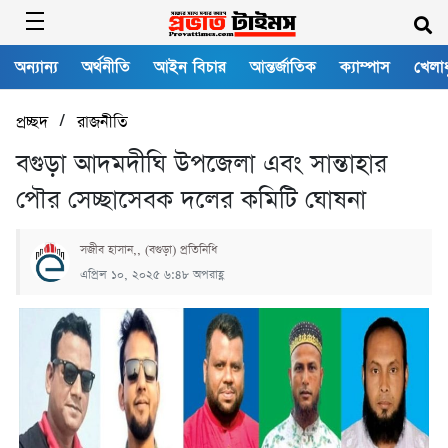
অন্যান্য
অর্থনীতি
আইন বিচার
আন্তর্জাতিক
ক্যাম্পাস
খেলাধ
/
প্রচ্ছদ
রাজনীতি
বগুড়া আদমদীঘি উপজেলা এবং সান্তাহার
পৌর সেচ্ছাসেবক দলের কমিটি ঘোষনা
সজীব হাসান,, (বগুড়া) প্রতিনিধি
এপ্রিল ১০, ২০২৫ ৬:৪৮ অপরাহ্ণ