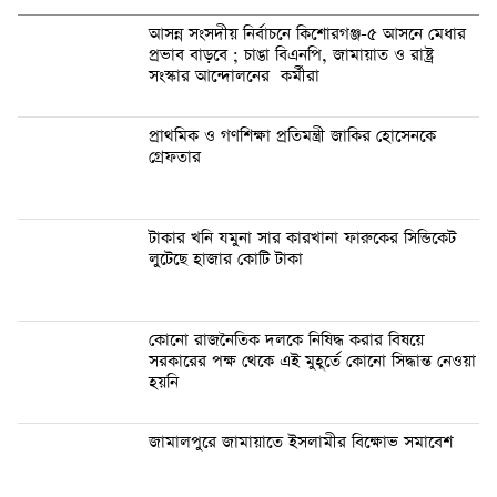
আসন্ন সংসদীয় নির্বাচনে কিশোরগঞ্জ-৫ আসনে মেধার
প্রভাব বাড়বে ; চাঙা বিএনপি, জামায়াত ও রাষ্ট্র
সংস্কার আন্দোলনের কর্মীরা
প্রাথমিক ও গণশিক্ষা প্রতিমন্ত্রী জাকির হোসেনকে
গ্রেফতার
টাকার খনি যমুনা সার কারখানা ফারুকের সিন্ডিকেট
লুটেছে হাজার কোটি টাকা
কোনো রাজনৈতিক দলকে নিষিদ্ধ করার বিষয়ে
সরকারের পক্ষ থেকে এই মুহূর্তে কোনো সিদ্ধান্ত নেওয়া
হয়নি
জামালপুরে জামায়াতে ইসলামীর বিক্ষোভ সমাবেশ