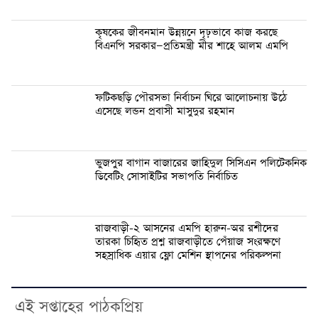
কৃষকের জীবনমান উন্নয়নে দৃঢ়ভাবে কাজ করছে
বিএনপি সরকার—প্রতিমন্ত্রী মীর শাহে আলম এমপি
ফটিকছড়ি পৌরসভা নির্বাচন ঘিরে আলোচনায় উঠে
এসেছে লন্ডন প্রবাসী মাসুদুর রহমান
ভুজপুর বাগান বাজারের জাহিদুল সিসিএন পলিটেকনিক
ডিবেটিং সোসাইটির সভাপতি নির্বাচিত
রাজবাড়ী-২ আসনের এমপি হারুন-অর রশীদের
তারকা চিহিৃত প্রশ্ন রাজবাড়ীতে পেঁয়াজ সংরক্ষণে
সহস্রাধিক এয়ার ফ্লো মেশিন স্থাপনের পরিকল্পনা
এই সপ্তাহের পাঠকপ্রিয়