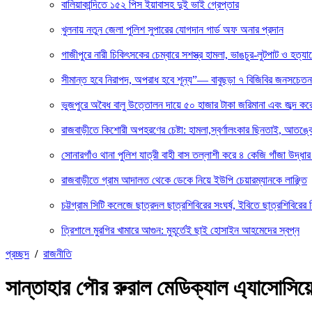
বালিয়াকান্দিতে ১৫২ পিস ইয়াবাসহ দুই ভাই গ্রেপ্তার
খুলনায় নতুন জেলা পুলিশ সুপারের যোগদান গার্ড অফ অনার প্রদান
গাজীপুরে নারী চিকিৎসকের চেম্বারে সশস্ত্র হামলা, ভাঙচুর-লুটপাট ও হত্যা
সীমান্ত হবে নিরাপদ, অপরাধ হবে শূন্য”— বাবুছড়া ৭ বিজিবির জনসচেত
ভুজপুরে অবৈধ বালু উত্তোলন দায়ে ৫০ হাজার টাকা জরিমানা এবং জব্দ করে ব
রাজবাড়ীতে কিশোরী অপহরণের চেষ্টা: হামলা,স্বর্ণালংকার ছিনতাই, আতঙ্ক
সোনারগাঁও থানা পুলিশ যাত্রী বাহী বাস তল্লাশী করে ৪ কেজি গাঁজা উদ্ধ
রাজবাড়ীতে গ্রাম আদালত থেকে ডেকে নিয়ে ইউপি চেয়ারম্যানকে লাঞ্ছিত
চট্টগ্রাম সিটি কলেজে ছাত্রদল ছাত্রশিবিরের সংঘর্ষ, ইবিতে ছাত্রশিবিরের 
ত্রিশালে মুরগির খামারে আগুন: মুহূর্তেই ছাই হোসাইন আহমেদের স্বপ্ন
প্রচ্ছদ
/
রাজনীতি
সান্তাহার পৌর রুরাল মেডিক্যাল এ্যাসোসিয়ে