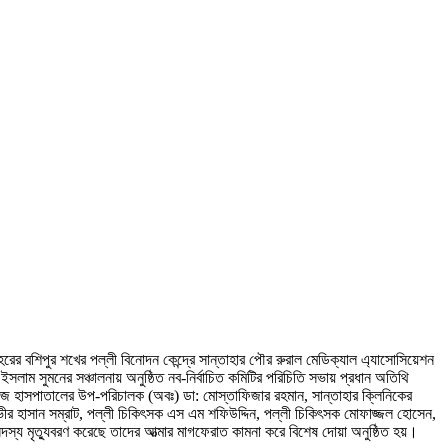
ের বশিপুর শখের পল্লী বিনোদন কেন্দ্রে সান্তাহার পৌর রুরাল মেডিক্যাল এ্যাসোসিয়েশন
লাম সুমনের সঞ্চালনায় অনুষ্ঠিত নব-নির্বাচিত কমিটির পরিচিতি সভায় প্রধান অতিথি
 কলেজ হাসপাতালের উপ-পরিচালক (অবঃ) ডা: মোস্তাফিজার রহমান, সান্তাহার ক্লিনিকের
ভীর হাসান সম্রাট, পল্লী চিকিৎসক এস এম শফিউদ্দিন, পল্লী চিকিৎসক মোফাজ্জল হোসেন,
্য মৃত্যুবরণ করেছে তাদের আত্মার মাগফেরাত কামনা করে বিশেষ দোয়া অনুষ্ঠিত হয়।