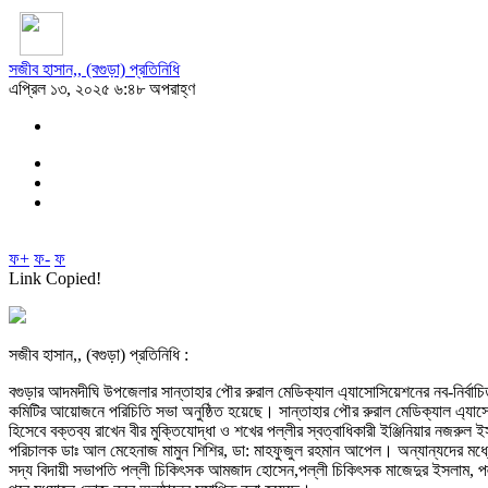
সজীব হাসান,, (বগুড়া) প্রতিনিধি
এপ্রিল ১৩, ২০২৫ ৬:৪৮ অপরাহ্ণ
ফ+
ফ-
ফ
Link Copied!
সজীব হাসান,, (বগুড়া) প্রতিনিধি :
বগুড়ার আদমদীঘি উপজেলার সান্তাহার পৌর রুরাল মেডিক্যাল এ্যাসোসিয়েশনের নব-নির্বাচিত
কমিটির আয়োজনে পরিচিতি সভা অনুষ্ঠিত হয়েছে। সান্তাহার পৌর রুরাল মেডিক্যাল এ্যাসোসি
হিসেবে বক্তব্য রাখেন বীর মুক্তিযোদ্ধা ও শখের পল্লীর স্বত্বাধিকারী ইঞ্জিনিয়ার নজ
পরিচালক ডাঃ আল মেহেনাজ মামুন শিশির, ডা: মাহফুজুল রহমান আপেল। অন্যান্যদের মধ্যে
সদ্য বিদায়ী সভাপতি পল্লী চিকিৎসক আমজাদ হোসেন,পল্লী চিকিৎসক মাজেদুর ইসলাম, পল্লী