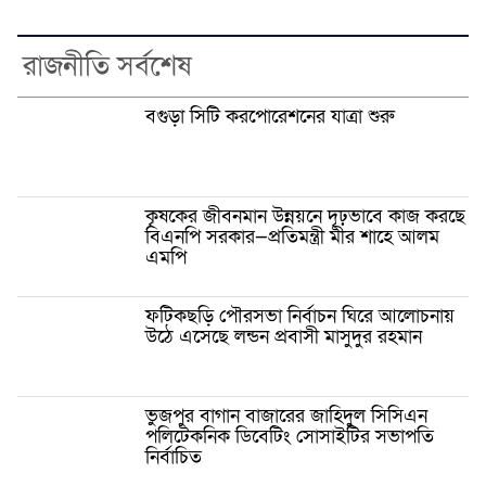
রাজনীতি সর্বশেষ
বগুড়া সিটি করপোরেশনের যাত্রা শুরু
কৃষকের জীবনমান উন্নয়নে দৃঢ়ভাবে কাজ করছে
বিএনপি সরকার—প্রতিমন্ত্রী মীর শাহে আলম
এমপি
ফটিকছড়ি পৌরসভা নির্বাচন ঘিরে আলোচনায়
উঠে এসেছে লন্ডন প্রবাসী মাসুদুর রহমান
ভুজপুর বাগান বাজারের জাহিদুল সিসিএন
পলিটেকনিক ডিবেটিং সোসাইটির সভাপতি
নির্বাচিত