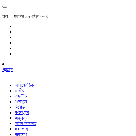
ঢাকা
মঙ্গলবার , ২২ এপ্রিল ২০২৫
প্রচ্ছদ
আন্তর্জাতিক
জাতীয়
রাজনীতি
খেলাধুলা
বিনোদন
গণমাধ্যম
অন্যান্য
আইন আদালত
ক্যাম্পাস
সারাদেশ