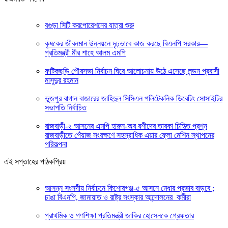
বগুড়া সিটি করপোরেশনের যাত্রা শুরু
কৃষকের জীবনমান উন্নয়নে দৃঢ়ভাবে কাজ করছে বিএনপি সরকার—
প্রতিমন্ত্রী মীর শাহে আলম এমপি
ফটিকছড়ি পৌরসভা নির্বাচন ঘিরে আলোচনায় উঠে এসেছে লন্ডন প্রবাসী
মাসুদুর রহমান
ভুজপুর বাগান বাজারের জাহিদুল সিসিএন পলিটেকনিক ডিবেটিং সোসাইটির
সভাপতি নির্বাচিত
রাজবাড়ী-২ আসনের এমপি হারুন-অর রশীদের তারকা চিহিৃত প্রশ্ন
রাজবাড়ীতে পেঁয়াজ সংরক্ষণে সহস্রাধিক এয়ার ফ্লো মেশিন স্থাপনের
পরিকল্পনা
এই সপ্তাহের পাঠকপ্রিয়
আসন্ন সংসদীয় নির্বাচনে কিশোরগঞ্জ-৫ আসনে মেধার প্রভাব বাড়বে ;
চাঙা বিএনপি, জামায়াত ও রাষ্ট্র সংস্কার আন্দোলনের কর্মীরা
প্রাথমিক ও গণশিক্ষা প্রতিমন্ত্রী জাকির হোসেনকে গ্রেফতার