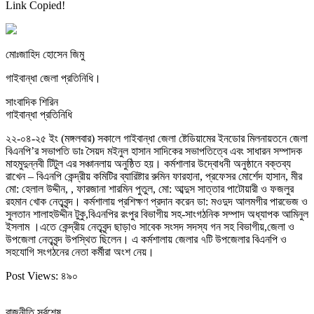
Link Copied!
মোঃজাহিদ হোসেন জিমু
গাইবান্ধা জেলা প্রতিনিধি।
সাংবাদিক শিরিন
গাইবান্ধা প্রতিনিধি
২২-০৪-২৫ ইং (মঙ্গলবার) সকালে গাইবান্ধা জেলা ষ্টেডিয়ামের ইনডোর মিলনায়তনে জেলা
বিএনপি’র সভাপতি ডাঃ সৈয়দ মইনুল হাসান সাদিকের সভাপতিত্বে এবং সাধারন সম্পাদক
মাহমুদুন্নবী টিটুল এর সঞ্চানলায় অনুষ্ঠিত হয়। কর্মশালার উদ্বোধনী অনুষ্ঠানে বক্তব্য
রাখেন – বিএনপি কেন্দ্রীয় কমিটির ব্যারিষ্টার রুমিন ফারহানা, প্রফেসর মোর্শেদ হাসান, মীর
মো: হেলাল উদ্দীন, , ফারজানা শারমিন পুতুল, মো: আব্দুস সাত্তার পাটোয়ারী ও ফজলুর
রহমান খোক নেতৃবৃন্দ। কর্মশালায় প্রশিক্ষণ প্রদান করেন ডা: মওদুদ আলমগীর পারভেজ ও
সুলতান শালাহউদ্দীন টুকু,বিএনপির রংপুর বিভাগীয় সহ-সাংগঠনিক সম্পাদ অধ্যাপক আমিনুল
ইসলাম ।এতে কেন্দ্রীয় নেতৃবৃন্দ ছাড়াও সাবেক সংসদ সদস্য গন সহ বিভাগীয়,জেলা ও
উপজেলা নেতৃবৃন্দ উপস্থিত ছিলেন। এ কর্মশালায় জেলার ৭টি উপজেলার বিএনপি ও
সহযোগি সংগঠনের নেতা কর্মীরা অংশ নেয়।
Post Views:
৪৯০
রাজনীতি সর্বশেষ