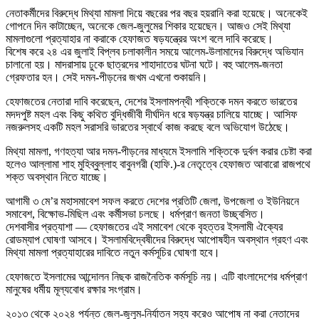
নেতাকর্মীদের বিরুদ্ধে মিথ্যা মামলা দিয়ে বছরের পর বছর হয়রানি করা হয়েছে। অনেকেই
গোপনে দিন কাটাচ্ছেন, অনেকে জেল-জুলুমের শিকার হয়েছেন। আজও সেই মিথ্যা
মামলাগুলো প্রত্যাহার না করাকে হেফাজত ষড়যন্ত্রের অংশ বলে দাবি করেছে।
বিশেষ করে ২৪ এর জুলাই বিপ্লব চলাকালীন সময়ে আলেম-উলামাদের বিরুদ্ধে অভিযান
চালানো হয়। মাদরাসায় ঢুকে ছাত্রদের শাহাদাতের ঘটনা ঘটে। বহু আলেম-জনতা
গ্রেফতার হন। সেই দমন-পীড়নের জখম এখনো শুকায়নি।
হেফাজতের নেতারা দাবি করেছেন, দেশের ইসলামপন্থী শক্তিকে দমন করতে ভারতের
মদদপুষ্ট মহল এবং কিছু কথিত বুদ্ধিজীবী দীর্ঘদিন ধরে ষড়যন্ত্র চালিয়ে যাচ্ছে। আসিফ
নজরুলসহ একটি মহল সরাসরি ভারতের স্বার্থে কাজ করছে বলে অভিযোগ উঠেছে।
মিথ্যা মামলা, গণহত্যা আর দমন-পীড়নের মাধ্যমে ইসলামি শক্তিকে দুর্বল করার চেষ্টা করা
হলেও আল্লামা শাহ মুহিব্বুল্লাহ বাবুনগরী (হাফি.)-র নেতৃত্বে হেফাজত আবারো রাজপথে
শক্ত অবস্থান নিতে যাচ্ছে।
আগামী ৩ মে’র মহাসমাবেশ সফল করতে দেশের প্রতিটি জেলা, উপজেলা ও ইউনিয়নে
সমাবেশ, বিক্ষোভ-মিছিল এবং কর্মীসভা চলছে। ধর্মপ্রাণ জনতা উচ্ছ্বসিত।
দেশবাসীর প্রত্যাশা — হেফাজতের এই সমাবেশ থেকে বৃহত্তর ইসলামী ঐক্যের
রোডম্যাপ ঘোষণা আসবে। ইসলামবিদ্বেষীদের বিরুদ্ধে আপোষহীন অবস্থান গ্রহণ এবং
মিথ্যা মামলা প্রত্যাহারের দাবিতে নতুন কর্মসূচির ঘোষণা হবে।
হেফাজতে ইসলামের আন্দোলন নিছক রাজনৈতিক কর্মসূচি নয়। এটি বাংলাদেশের ধর্মপ্রাণ
মানুষের ধর্মীয় মূল্যবোধ রক্ষার সংগ্রাম।
২০১৩ থেকে ২০২৪ পর্যন্ত জেল-জুলুম-নির্যাতন সহ্য করেও আপোষ না করা নেতাদের