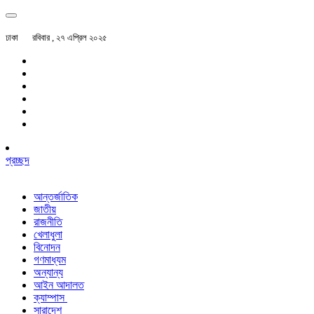
ঢাকা
রবিবার , ২৭ এপ্রিল ২০২৫
প্রচ্ছদ
আন্তর্জাতিক
জাতীয়
রাজনীতি
খেলাধুলা
বিনোদন
গণমাধ্যম
অন্যান্য
আইন আদালত
ক্যাম্পাস
সারাদেশ