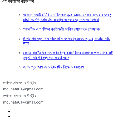
এই সপ্তাহের পাঠকপ্রিয়
আসন্ন সংসদীয় নির্বাচনে কিশোরগঞ্জ-৫ আসনে মেধার প্রভাব বাড়বে ;
চাঙা বিএনপি, জামায়াত ও রাষ্ট্র সংস্কার আন্দোলনের কর্মীরা
প্রাথমিক ও গণশিক্ষা প্রতিমন্ত্রী জাকির হোসেনকে গ্রেফতার
টাকার খনি যমুনা সার কারখানা ফারুকের সিন্ডিকেট লুটেছে হাজার কোটি
টাকা
কোনো রাজনৈতিক দলকে নিষিদ্ধ করার বিষয়ে সরকারের পক্ষ থেকে এই
মুহূর্তে কোনো সিদ্ধান্ত নেওয়া হয়নি
জামালপুরে জামায়াতে ইসলামীর বিক্ষোভ সমাবেশ
সম্পাদক মোহাম্মদ আলী ভূঁইয়া
mounata01@gmail.com
সম্পাদক মোহাম্মদ আলী ভূঁইয়া
mounata01@gmail.com