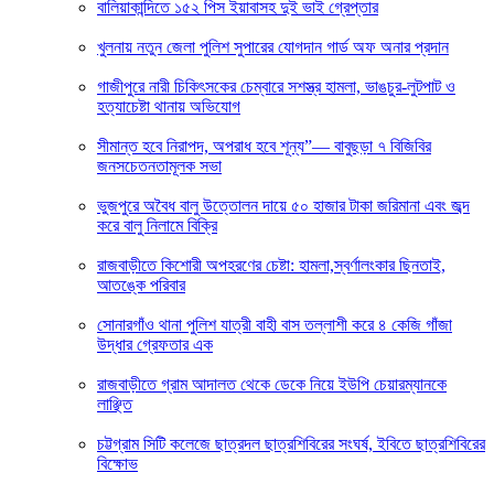
বালিয়াকান্দিতে ১৫২ পিস ইয়াবাসহ দুই ভাই গ্রেপ্তার
খুলনায় নতুন জেলা পুলিশ সুপারের যোগদান গার্ড অফ অনার প্রদান
গাজীপুরে নারী চিকিৎসকের চেম্বারে সশস্ত্র হামলা, ভাঙচুর-লুটপাট ও
হত্যাচেষ্টা থানায় অভিযোগ
সীমান্ত হবে নিরাপদ, অপরাধ হবে শূন্য”— বাবুছড়া ৭ বিজিবির
জনসচেতনতামূলক সভা
ভুজপুরে অবৈধ বালু উত্তোলন দায়ে ৫০ হাজার টাকা জরিমানা এবং জব্দ
করে বালু নিলামে বিক্রি
রাজবাড়ীতে কিশোরী অপহরণের চেষ্টা: হামলা,স্বর্ণালংকার ছিনতাই,
আতঙ্কে পরিবার
সোনারগাঁও থানা পুলিশ যাত্রী বাহী বাস তল্লাশী করে ৪ কেজি গাঁজা
উদ্ধার গ্রেফতার এক
রাজবাড়ীতে গ্রাম আদালত থেকে ডেকে নিয়ে ইউপি চেয়ারম্যানকে
লাঞ্ছিত
চট্টগ্রাম সিটি কলেজে ছাত্রদল ছাত্রশিবিরের সংঘর্ষ, ইবিতে ছাত্রশিবিরের
বিক্ষোভ