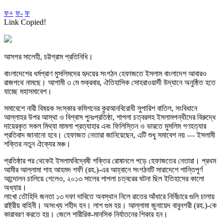
ফ+
ফ-
ফ
Link Copied!
আসগর সালেহী, চট্টগ্রাম প্রতিনিধি।
বাংলাদেশের ধর্মপ্রাণ মুসলিমদের হৃদয়ের সংগঠন হেফাজতে ইসলাম বাংলাদেশ আবারও
রাজপথে নামছে। আগামী ৩ মে শুক্রবার, ঐতিহাসিক সোহরাওয়ার্দী উদ্যানে অনুষ্ঠিত হতে
যাচ্ছে মহাসমাবেশ।
সমাবেশে নারী বিষয়ক সংস্কার কমিশনের কুরআনবিরোধী সুপারিশ বাতিল, সংবিধানে
আল্লাহর উপর আস্থা ও বিশ্বাস পুনঃপ্রতিষ্ঠা, শাপলা চত্বরসহ ইসলামপন্থীদের বিরুদ্ধে
দায়েরকৃত সকল মিথ্যা মামলা প্রত্যাহার এবং ফিলিস্তিন ও ভারতে মুসলিম গণহত্যার
প্রতিবাদ জানানো হবে। হেফাজত নেতারা জানিয়েছেন, এটি শুধু সমাবেশ নয় — ইসলামী
শক্তির নতুন ঐক্যের মঞ্চ।
প্রতিষ্ঠার পর থেকেই ইসলামবিদ্বেষী শক্তির রোষানলে পড়ে হেফাজতের নেতারা। প্রথম
আমীর আল্লামা শাহ আহমদ শফী (রহ.)-এর আহ্বানে সংগঠনটি সারাদেশে শান্তিপূর্ণ
আন্দোলন চালিয়ে গেলেও, ২০১৩ সালের শাপলা চত্বরের ঘটনা ছিল ইতিহাসের কালো
অধ্যায়।
লাখো তৌহিদি জনতা ১৩ দফা দাবিতে অবস্থান নিলে রাতের আঁধারে নির্বিচারে গুলি চালায়
রাষ্ট্রীয় বাহিনী। অসংখ্য শহীদ হন। লাশ গুম হয়। আল্লামা জুনায়েদ বাবুনগরী (রহ.)-কে
কারাবরণ করতে হয়। জেলে শারীরিক-মানসিক নির্যাতনের শিকার হন।