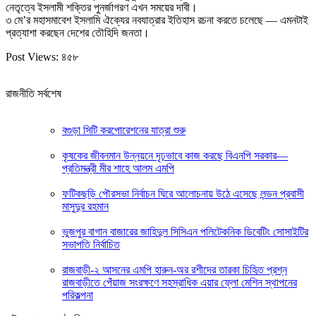
নেতৃত্বে ইসলামী শক্তির পুনর্জাগরণ এখন সময়ের দাবী।
৩ মে’র মহাসমাবেশ ইসলামি ঐক্যের নবযাত্রার ইতিহাস রচনা করতে চলেছে — এমনটাই
প্রত্যাশা করছেন দেশের তৌহিদি জনতা।
Post Views:
৪৫৮
রাজনীতি সর্বশেষ
বগুড়া সিটি করপোরেশনের যাত্রা শুরু
কৃষকের জীবনমান উন্নয়নে দৃঢ়ভাবে কাজ করছে বিএনপি সরকার—
প্রতিমন্ত্রী মীর শাহে আলম এমপি
ফটিকছড়ি পৌরসভা নির্বাচন ঘিরে আলোচনায় উঠে এসেছে লন্ডন প্রবাসী
মাসুদুর রহমান
ভুজপুর বাগান বাজারের জাহিদুল সিসিএন পলিটেকনিক ডিবেটিং সোসাইটির
সভাপতি নির্বাচিত
রাজবাড়ী-২ আসনের এমপি হারুন-অর রশীদের তারকা চিহিৃত প্রশ্ন
রাজবাড়ীতে পেঁয়াজ সংরক্ষণে সহস্রাধিক এয়ার ফ্লো মেশিন স্থাপনের
পরিকল্পনা