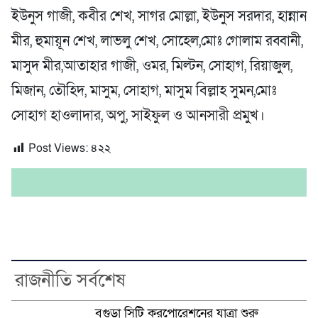
ইউনুস গাজী, কবীর শেখ, সাগর মোল্লা, ইউনুস সরদার, হান্নান
মীর, হুমায়ূন শেখ, লাভলু শেখ, সোহেল,মোঃ গোলাম রব্বানী,
মাসুদ মীর,আতাহার গাজী, ওমর, মিল্টন, সোহাগ, রিয়াজুল,
মিজান, তৌহিদ, মাসুম, সোহাগ, মাসুম বিল্লাহ সুমন,মোঃ
সোহাগ হাওলাদার, অপু, সাইফুল ও আনসারী প্রমুখ।
Post Views:
৪২২
রাজনীতি সর্বশেষ
বগুড়া সিটি করপোরেশনের যাত্রা শুরু