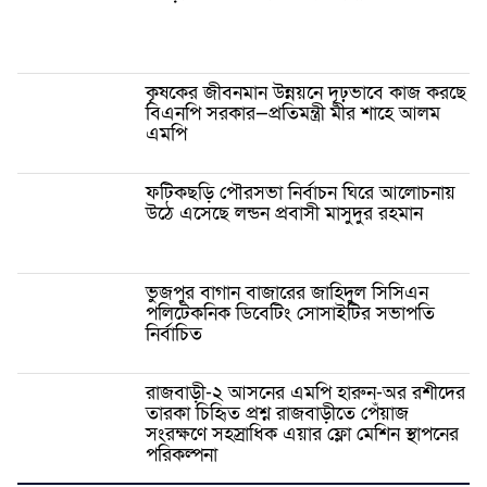
কৃষকের জীবনমান উন্নয়নে দৃঢ়ভাবে কাজ করছে
বিএনপি সরকার—প্রতিমন্ত্রী মীর শাহে আলম
এমপি
ফটিকছড়ি পৌরসভা নির্বাচন ঘিরে আলোচনায়
উঠে এসেছে লন্ডন প্রবাসী মাসুদুর রহমান
ভুজপুর বাগান বাজারের জাহিদুল সিসিএন
পলিটেকনিক ডিবেটিং সোসাইটির সভাপতি
নির্বাচিত
রাজবাড়ী-২ আসনের এমপি হারুন-অর রশীদের
তারকা চিহিৃত প্রশ্ন রাজবাড়ীতে পেঁয়াজ
সংরক্ষণে সহস্রাধিক এয়ার ফ্লো মেশিন স্থাপনের
পরিকল্পনা