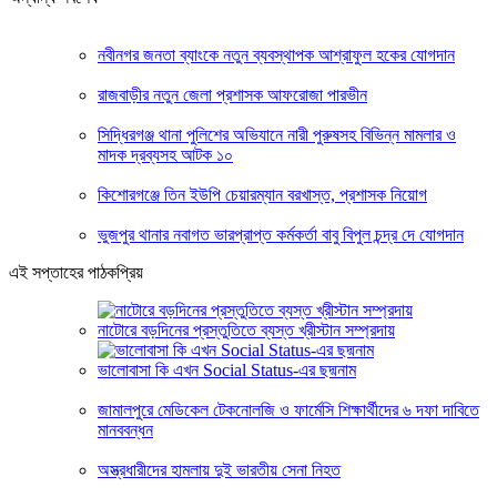
নবীনগর জনতা ব্যাংকে নতুন ব্যবস্থাপক আশ্রাফুল হকের যোগদান
রাজবাড়ীর নতুন জেলা প্রশাসক আফরোজা পারভীন
সিদ্ধিরগঞ্জ থানা পুলিশের অভিযানে নারী পুরুষসহ বিভিন্ন মামলার ও
মাদক দ্রব্যসহ আটক ১০
কিশোরগঞ্জে তিন ইউপি চেয়ারম্যান বরখাস্ত, প্রশাসক নিয়োগ
ভুজপুর থানার নবাগত ভারপ্রাপ্ত কর্মকর্তা বাবু বিপুল চন্দ্র দে যোগদান
এই সপ্তাহের পাঠকপ্রিয়
নাটোরে বড়দিনের প্রস্তুতিতে ব্যস্ত খ্রীস্টান সম্প্রদায়
ভালোবাসা কি এখন Social Status-এর ছদ্মনাম
জামালপুরে মেডিকেল টেকনোলজি ও ফার্মেসি শিক্ষার্থীদের ৬ দফা দাবিতে
মানববন্ধন
অস্ত্রধারীদের হামলায় দুই ভারতীয় সেনা নিহত