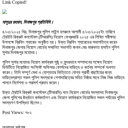
Link Copied!
মাসুদুর রহমান, দিনাজপুর প্রতিনিধি।
৪/০৫/২০২৫ খ্রি. দিনাজপুর পুলিশ লাইন্স হলরুমে আগামী ৫/০৫/২০২৫ইং তারিখে
ট্রেইনি রিক্রুট কনস্টেবল (টিআরসি) নিয়োগ ফেব্রুয়ারি ২০২৫ এর লিখিত পরীক্ষার
উপলক্ষে ব্রিফিং প্যারেড অনুষ্ঠিত হয়। উক্ত ব্রিফিং প্যারেডের সভাপতিত্ব করেন
দিনাজপুর জেলার নিয়োগ বোর্ডের সম্মানিত সভাপতি জনাব মোঃ মারুফাত হুসাইন পুলিশ
সুপার দিনাজপুর মহোদয়।
পুলিশ সুপার মহোদয় নিয়োগ কার্যক্রম সুষ্ঠু ও সুন্দরভাবে সম্পাদনের লক্ষ্যে নিয়োগ
ডিউটিতে নিয়োজিত সংশ্লিষ্ট অফিসার ফোর্সদের দায়িত্ব ও কর্তব্য সম্পর্কে অবগত
করেন। তিনি সম্পূর্ণ মেধা ও যোগ্যতার ভিত্তিতে যোগ্য প্রার্থী বাছাইয়ের জন্য
দায়িত্বপ্রাপ্ত সকল পুলিশ সদস্যকে পেশাদারিত্বের সহিত নিষ্ঠার সাথে নিজ নিজ দায়িত্ব
পালনে নির্দেশনা ও পরামর্শ প্রদান করেন।
উক্ত ট্রেইনি রিক্রুট কনস্টেবল (টিআরসি) পদে নিয়োগ বোর্ডের সদস্যসহ দিনাজপুর
জেলা পুলিশের ঊর্ধ্বতন কর্মকর্তাগণ এবং নিয়োগ কার্যক্রমে নিয়োজিত সকল পর্যায়ের পুলিশ
সদস্যগণ উপস্থিত ছিলেন।
Post Views:
৭৮২
অন্যান্য সর্বশেষ