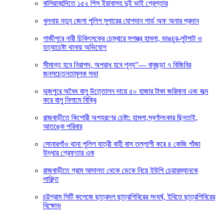
বালিয়াকান্দিতে ১৫২ পিস ইয়াবাসহ দুই ভাই গ্রেপ্তার
খুলনায় নতুন জেলা পুলিশ সুপারের যোগদান গার্ড অফ অনার প্রদান
গাজীপুরে নারী চিকিৎসকের চেম্বারে সশস্ত্র হামলা, ভাঙচুর-লুটপাট ও
হত্যাচেষ্টা থানায় অভিযোগ
সীমান্ত হবে নিরাপদ, অপরাধ হবে শূন্য”— বাবুছড়া ৭ বিজিবির
জনসচেতনতামূলক সভা
ভুজপুরে অবৈধ বালু উত্তোলন দায়ে ৫০ হাজার টাকা জরিমানা এবং জব্দ
করে বালু নিলামে বিক্রি
রাজবাড়ীতে কিশোরী অপহরণের চেষ্টা: হামলা,স্বর্ণালংকার ছিনতাই,
আতঙ্কে পরিবার
সোনারগাঁও থানা পুলিশ যাত্রী বাহী বাস তল্লাশী করে ৪ কেজি গাঁজা
উদ্ধার গ্রেফতার এক
রাজবাড়ীতে গ্রাম আদালত থেকে ডেকে নিয়ে ইউপি চেয়ারম্যানকে
লাঞ্ছিত
চট্টগ্রাম সিটি কলেজে ছাত্রদল ছাত্রশিবিরের সংঘর্ষ, ইবিতে ছাত্রশিবিরের
বিক্ষোভ