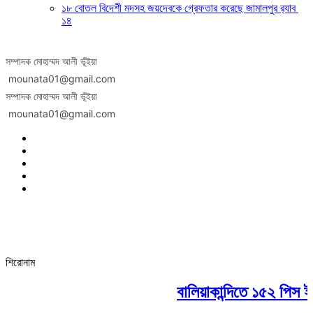
১৮ বোতল বিদেশী মদসহ জয়দেবকে গ্রেফতার করেছে জামালপুর র‍্যাব
১৪
সম্পাদক মোহাম্মদ আলী ভূঁইয়া
mounata01@gmail.com
সম্পাদক মোহাম্মদ আলী ভূঁইয়া
mounata01@gmail.com
শিরোনাম
বালিয়াকান্দিতে ১৫২ পিস ইয়