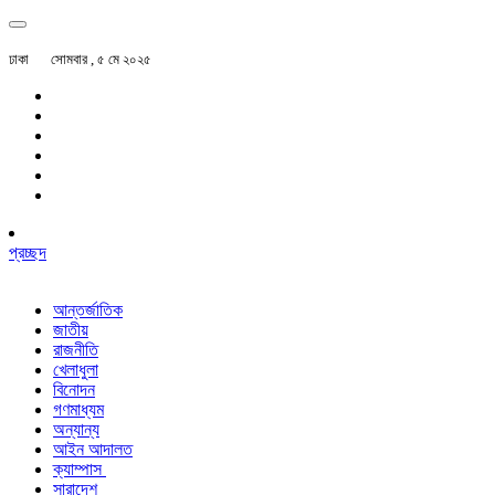
ঢাকা
সোমবার , ৫ মে ২০২৫
প্রচ্ছদ
আন্তর্জাতিক
জাতীয়
রাজনীতি
খেলাধুলা
বিনোদন
গণমাধ্যম
অন্যান্য
আইন আদালত
ক্যাম্পাস
সারাদেশ