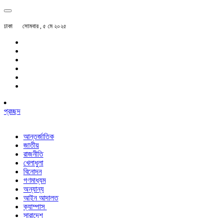
ঢাকা
সোমবার , ৫ মে ২০২৫
প্রচ্ছদ
আন্তর্জাতিক
জাতীয়
রাজনীতি
খেলাধুলা
বিনোদন
গণমাধ্যম
অন্যান্য
আইন আদালত
ক্যাম্পাস
সারাদেশ