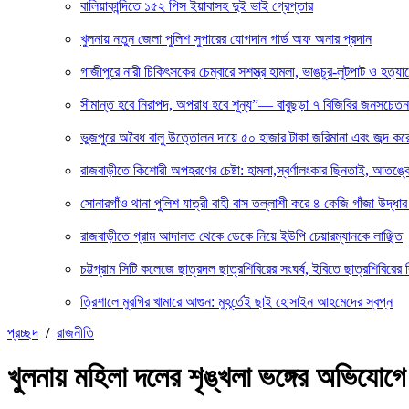
বালিয়াকান্দিতে ১৫২ পিস ইয়াবাসহ দুই ভাই গ্রেপ্তার
খুলনায় নতুন জেলা পুলিশ সুপারের যোগদান গার্ড অফ অনার প্রদান
গাজীপুরে নারী চিকিৎসকের চেম্বারে সশস্ত্র হামলা, ভাঙচুর-লুটপাট ও হত্যা
সীমান্ত হবে নিরাপদ, অপরাধ হবে শূন্য”— বাবুছড়া ৭ বিজিবির জনসচেত
ভুজপুরে অবৈধ বালু উত্তোলন দায়ে ৫০ হাজার টাকা জরিমানা এবং জব্দ করে ব
রাজবাড়ীতে কিশোরী অপহরণের চেষ্টা: হামলা,স্বর্ণালংকার ছিনতাই, আতঙ্ক
সোনারগাঁও থানা পুলিশ যাত্রী বাহী বাস তল্লাশী করে ৪ কেজি গাঁজা উদ্ধ
রাজবাড়ীতে গ্রাম আদালত থেকে ডেকে নিয়ে ইউপি চেয়ারম্যানকে লাঞ্ছিত
চট্টগ্রাম সিটি কলেজে ছাত্রদল ছাত্রশিবিরের সংঘর্ষ, ইবিতে ছাত্রশিবিরের 
ত্রিশালে মুরগির খামারে আগুন: মুহূর্তেই ছাই হোসাইন আহমেদের স্বপ্ন
প্রচ্ছদ
/
রাজনীতি
খুলনায় মহিলা দলের শৃঙ্খলা ভঙ্গের অভিযোগে