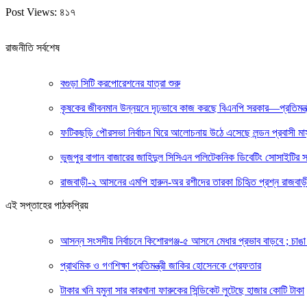
Post Views:
৪১৭
রাজনীতি সর্বশেষ
বগুড়া সিটি করপোরেশনের যাত্রা শুরু
কৃষকের জীবনমান উন্নয়নে দৃঢ়ভাবে কাজ করছে বিএনপি সরকার—প্রতিমন্ত
ফটিকছড়ি পৌরসভা নির্বাচন ঘিরে আলোচনায় উঠে এসেছে লন্ডন প্রবাসী মাস
ভুজপুর বাগান বাজারের জাহিদুল সিসিএন পলিটেকনিক ডিবেটিং সোসাইটির সভ
রাজবাড়ী-২ আসনের এমপি হারুন-অর রশীদের তারকা চিহিৃত প্রশ্ন রাজবাড়ী
এই সপ্তাহের পাঠকপ্রিয়
আসন্ন সংসদীয় নির্বাচনে কিশোরগঞ্জ-৫ আসনে মেধার প্রভাব বাড়বে ; চাঙা ব
প্রাথমিক ও গণশিক্ষা প্রতিমন্ত্রী জাকির হোসেনকে গ্রেফতার
টাকার খনি যমুনা সার কারখানা ফারুকের সিন্ডিকেট লুটেছে হাজার কোটি টাকা