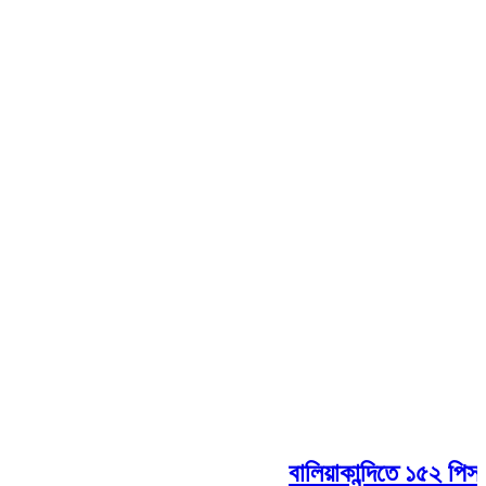
বালিয়াকান্দিতে ১৫২ পিস ইয়