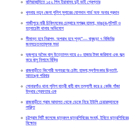
বালিয়াকান্দিতে ১৫২ পিস ইয়াবাসহ দুই ভাই গ্রেপ্তার
খুলনায় নতুন জেলা পুলিশ সুপারের যোগদান গার্ড অফ অনার প্রদান
গাজীপুরে নারী চিকিৎসকের চেম্বারে সশস্ত্র হামলা, ভাঙচুর-লুটপাট ও
হত্যাচেষ্টা থানায় অভিযোগ
সীমান্ত হবে নিরাপদ, অপরাধ হবে শূন্য”— বাবুছড়া ৭ বিজিবির
জনসচেতনতামূলক সভা
ভুজপুরে অবৈধ বালু উত্তোলন দায়ে ৫০ হাজার টাকা জরিমানা এবং জব্দ
করে বালু নিলামে বিক্রি
রাজবাড়ীতে কিশোরী অপহরণের চেষ্টা: হামলা,স্বর্ণালংকার ছিনতাই,
আতঙ্কে পরিবার
সোনারগাঁও থানা পুলিশ যাত্রী বাহী বাস তল্লাশী করে ৪ কেজি গাঁজা
উদ্ধার গ্রেফতার এক
রাজবাড়ীতে গ্রাম আদালত থেকে ডেকে নিয়ে ইউপি চেয়ারম্যানকে
লাঞ্ছিত
চট্টগ্রাম সিটি কলেজে ছাত্রদল ছাত্রশিবিরের সংঘর্ষ, ইবিতে ছাত্রশিবিরের
বিক্ষোভ