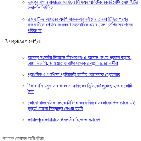
ভুজপুর বাগান বাজারের জাহিদুল সিসিএন পলিটেকনিক ডিবেটিং সোসাইটির
সভাপতি নির্বাচিত
রাজবাড়ী-২ আসনের এমপি হারুন-অর রশীদের তারকা চিহিৃত প্রশ্ন
রাজবাড়ীতে পেঁয়াজ সংরক্ষণে সহস্রাধিক এয়ার ফ্লো মেশিন স্থাপনের
পরিকল্পনা
এই সপ্তাহের পাঠকপ্রিয়
আসন্ন সংসদীয় নির্বাচনে কিশোরগঞ্জ-৫ আসনে মেধার প্রভাব বাড়বে ;
চাঙা বিএনপি, জামায়াত ও রাষ্ট্র সংস্কার আন্দোলনের কর্মীরা
প্রাথমিক ও গণশিক্ষা প্রতিমন্ত্রী জাকির হোসেনকে গ্রেফতার
টাকার খনি যমুনা সার কারখানা ফারুকের সিন্ডিকেট লুটেছে হাজার কোটি
টাকা
কোনো রাজনৈতিক দলকে নিষিদ্ধ করার বিষয়ে সরকারের পক্ষ থেকে এই
মুহূর্তে কোনো সিদ্ধান্ত নেওয়া হয়নি
জামালপুরে জামায়াতে ইসলামীর বিক্ষোভ সমাবেশ
সম্পাদক মোহাম্মদ আলী ভূঁইয়া