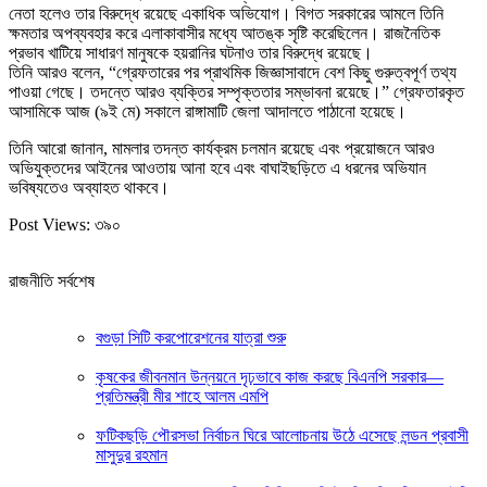
নেতা হলেও তার বিরুদ্ধে রয়েছে একাধিক অভিযোগ। বিগত সরকারের আমলে তিনি
ক্ষমতার অপব্যবহার করে এলাকাবাসীর মধ্যে আতঙ্ক সৃষ্টি করেছিলেন। রাজনৈতিক
প্রভাব খাটিয়ে সাধারণ মানুষকে হয়রানির ঘটনাও তার বিরুদ্ধে রয়েছে।
তিনি আরও বলেন, “গ্রেফতারের পর প্রাথমিক জিজ্ঞাসাবাদে বেশ কিছু গুরুত্বপূর্ণ তথ্য
পাওয়া গেছে। তদন্তে আরও ব্যক্তির সম্পৃক্ততার সম্ভাবনা রয়েছে।” গ্রেফতারকৃত
আসামিকে আজ (৯ই মে) সকালে রাঙ্গামাটি জেলা আদালতে পাঠানো হয়েছে।
তিনি আরো জানান, মামলার তদন্ত কার্যক্রম চলমান রয়েছে এবং প্রয়োজনে আরও
অভিযুক্তদের আইনের আওতায় আনা হবে এবং বাঘাইছড়িতে এ ধরনের অভিযান
ভবিষ্যতেও অব্যাহত থাকবে।
Post Views:
৩৯০
রাজনীতি সর্বশেষ
বগুড়া সিটি করপোরেশনের যাত্রা শুরু
কৃষকের জীবনমান উন্নয়নে দৃঢ়ভাবে কাজ করছে বিএনপি সরকার—
প্রতিমন্ত্রী মীর শাহে আলম এমপি
ফটিকছড়ি পৌরসভা নির্বাচন ঘিরে আলোচনায় উঠে এসেছে লন্ডন প্রবাসী
মাসুদুর রহমান