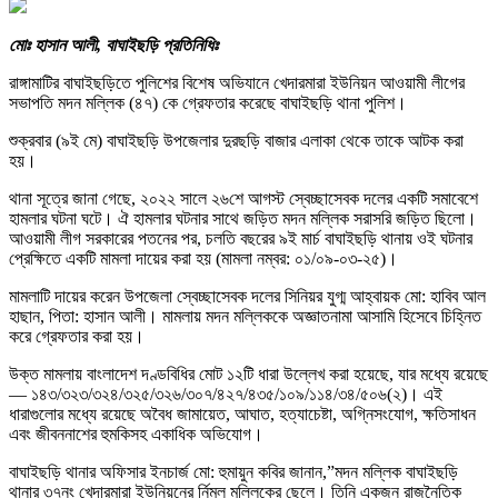
মোঃ হাসান আলী, বাঘাইছড়ি প্রতিনিধিঃ
রাঙ্গামাটির বাঘাইছড়িতে পুলিশের বিশেষ অভিযানে খেদারমারা ইউনিয়ন আওয়ামী লীগের
সভাপতি মদন মল্লিক (৪৭) কে গ্রেফতার করেছে বাঘাইছড়ি থানা পুলিশ।
শুক্রবার (৯ই মে) বাঘাইছড়ি উপজেলার দুরছড়ি বাজার এলাকা থেকে তাকে আটক করা
হয়।
থানা সূত্রে জানা গেছে, ২০২২ সালে ২৬শে আগস্ট স্বেচ্ছাসেবক দলের একটি সমাবেশে
হামলার ঘটনা ঘটে। ঐ হামলার ঘটনার সাথে জড়িত মদন মল্লিক সরাসরি জড়িত ছিলো।
আওয়ামী লীগ সরকারের পতনের পর, চলতি বছরের ৯ই মার্চ বাঘাইছড়ি থানায় ওই ঘটনার
প্রেক্ষিতে একটি মামলা দায়ের করা হয় (মামলা নম্বর: ০১/০৯-০৩-২৫)।
মামলাটি দায়ের করেন উপজেলা স্বেচ্ছাসেবক দলের সিনিয়র যুগ্ম আহ্বায়ক মো: হাবিব আল
হাছান, পিতা: হাসান আলী। মামলায় মদন মল্লিককে অজ্ঞাতনামা আসামি হিসেবে চিহ্নিত
করে গ্রেফতার করা হয়।
উক্ত মামলায় বাংলাদেশ দণ্ডবিধির মোট ১২টি ধারা উল্লেখ করা হয়েছে, যার মধ্যে রয়েছে
— ১৪৩/৩২৩/৩২৪/৩২৫/৩২৬/৩০৭/৪২৭/৪৩৫/১০৯/১১৪/৩৪/৫০৬(২)। এই
ধারাগুলোর মধ্যে রয়েছে অবৈধ জামায়েত, আঘাত, হত্যাচেষ্টা, অগ্নিসংযোগ, ক্ষতিসাধন
এবং জীবননাশের হুমকিসহ একাধিক অভিযোগ।
বাঘাইছড়ি থানার অফিসার ইনচার্জ মো: হুমায়ুন কবির জানান,”মদন মল্লিক বাঘাইছড়ি
থানার ৩৭নং খেদারমারা ইউনিয়নের র্নিমল মল্লিকের ছেলে। তিনি একজন রাজনৈতিক