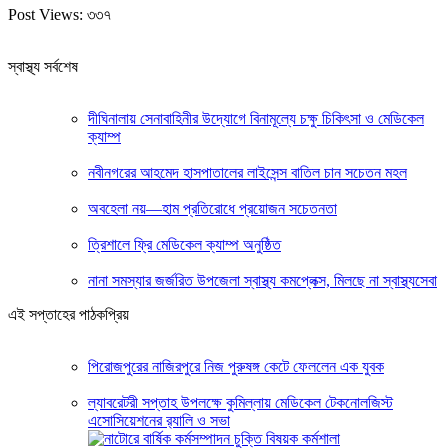
Post Views:
৩৩৭
স্বাস্থ্য সর্বশেষ
দীঘিনালায় সেনাবাহিনীর উদ্যোগে বিনামূল্যে চক্ষু চিকিৎসা ও মেডিকেল
ক্যাম্প
নবীনগরের আহমেদ হাসপাতালের লাইসেন্স বাতিল চান সচেতন মহল
অবহেলা নয়—হাম প্রতিরোধে প্রয়োজন সচেতনতা
ত্রিশালে ফ্রি মেডিকেল ক্যাম্প অনুষ্ঠিত
নানা সমস্যার জর্জরিত উপজেলা স্বাস্থ্য কমপ্লেক্স, মিলছে না স্বাস্থ্যসেবা
এই সপ্তাহের পাঠকপ্রিয়
পিরোজপুরের নাজিরপুরে নিজ পুরুষঙ্গ কেটে ফেললেন এক যুবক
ল্যাবরেটরী সপ্তাহ উপলক্ষে কুমিল্লায় মেডিকেল টেকনোলজিস্ট
এসোসিয়েশনের র‌্যালি ও সভা