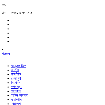
ঢাকা
বুধবার , ১১ জুন ২০২৫
প্রচ্ছদ
আন্তর্জাতিক
জাতীয়
রাজনীতি
খেলাধুলা
বিনোদন
গণমাধ্যম
অন্যান্য
আইন আদালত
ক্যাম্পাস
সারাদেশ