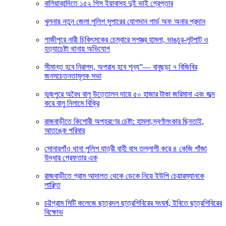
বালিয়াকান্দিতে ১৫২ পিস ইয়াবাসহ দুই ভাই গ্রেপ্তার
খুলনায় নতুন জেলা পুলিশ সুপারের যোগদান গার্ড অফ অনার প্রদান
গাজীপুরে নারী চিকিৎসকের চেম্বারে সশস্ত্র হামলা, ভাঙচুর-লুটপাট ও
হত্যাচেষ্টা থানায় অভিযোগ
সীমান্ত হবে নিরাপদ, অপরাধ হবে শূন্য”— বাবুছড়া ৭ বিজিবির
জনসচেতনতামূলক সভা
ভুজপুরে অবৈধ বালু উত্তোলন দায়ে ৫০ হাজার টাকা জরিমানা এবং জব্দ
করে বালু নিলামে বিক্রি
রাজবাড়ীতে কিশোরী অপহরণের চেষ্টা: হামলা,স্বর্ণালংকার ছিনতাই,
আতঙ্কে পরিবার
সোনারগাঁও থানা পুলিশ যাত্রী বাহী বাস তল্লাশী করে ৪ কেজি গাঁজা
উদ্ধার গ্রেফতার এক
রাজবাড়ীতে গ্রাম আদালত থেকে ডেকে নিয়ে ইউপি চেয়ারম্যানকে
লাঞ্ছিত
চট্টগ্রাম সিটি কলেজে ছাত্রদল ছাত্রশিবিরের সংঘর্ষ, ইবিতে ছাত্রশিবিরের
বিক্ষোভ