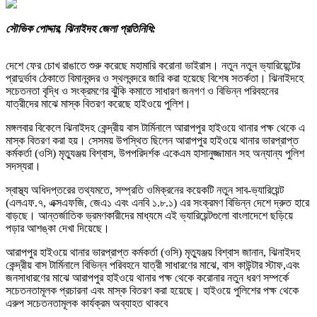
সৌভিক পোদ্দার, ঝিনাইদহ জেলা প্রতিনিধি:
দেশে ফের চোখ রাঙাতে শুরু করেছে মহামারি করোনা ভাইরাস। নতুন নতুন ভ্যারিয়েন্টের
প্রাদুর্ভাব ঠেকাতে বিমানবন্দর ও স্থলবন্দরে জারি করা হয়েছে বিশেষ সতর্কতা। ঝিনাইদহে
সচেতনতা বৃদ্ধি ও সংক্রমণের ঝুঁকি কমাতে সাধারণ জনগণ ও বিভিন্ন পরিবহনের
যাত্রীদের মাঝে মাস্ক বিতরণ করেছে হাইওয়ে পুলিশ।
মঙ্গলবার বিকেলে ঝিনাইদহ কেন্দ্রীয় বাস টার্মিনালে আরাপপুর হাইওয়ে থানার পক্ষ থেকে এ
মাস্ক বিতরণ করা হয়। সেসময় উপস্থিত ছিলেন আরাপপুর হাইওয়ে থানার ভারপ্রাপ্ত
কর্মকর্তা (ওসি) মৃত্যুঞ্জয় বিশ্বাস, উপপরিদর্শক একেএম হাসানুজ্জামান সহ অন্যান্য পুলিশ
সদস্যরা।
স্বাস্থ্য অধিদপ্তরের তথ্যমতে, সম্প্রতি ওমিক্রনের কয়েকটি নতুন সাব-ভ্যারিয়েন্ট
(এলএফ.৭, এক্সএফজি, জেএ১ এবং এনবি ১.৮.১) এর সংক্রমণ বিভিন্ন দেশে দ্রুত হারে
বাড়ছে। আন্তর্জাতিক ভ্রমণকারীদের মাধ্যমে এই ভ্যারিয়েন্টগুলো বাংলাদেশে ছড়িয়ে
পড়ার আশঙ্কা দেখা দিয়েছে।
আরাপপুর হাইওয়ে থানার ভারপ্রাপ্ত কর্মকর্তা (ওসি) মৃত্যুঞ্জয় বিশ্বাস জানান, ঝিনাইদহ
কেন্দ্রীয় বাস টার্মিনালে বিভিন্ন পরিবহনে যাত্রী সাধারণের মাঝে, বাস কাউন্টার স্টাফ,এবং
জনসাধারণের মাঝে আরাপপুর হাইওয়ে থানার পক্ষ থেকে করোনার নতুন ধরণ সম্পর্কে
সচেতনতামূলক প্রচারনা এবং মাস্ক বিতরণ‌ করা হয়েছে। হাইওয়ে পুলিশের পক্ষ থেকে
এরুপ সচেতনতামূলক কার্যক্রম অব্যাহত থাকবে