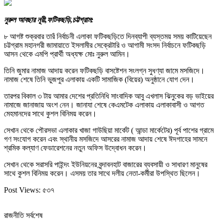
নুরুল আবছার নূরী,ফটিকছড়ি,চট্টগ্রাম:
৮ আগষ্ট শুক্রবার তারঁ নির্বাচনী এলাকা ফটিকছড়িতে দিনব্যাপী ব্যস্তময় সময় কাটিয়েছেন
চট্টগ্রাম মহানগরী জামায়াতে ইসলামীর সেক্রেটারি ও আগামী সংসদ নির্বাচনে ফটিকছড়ি
আসন থেকে এমপি প্রার্থী অধ্যক্ষ মোঃ নুরুল আমিন।
তিনি জুমার নামাজ আদায় করেন ফটিকছড়ি বাসষ্টেশন সংলগ্ন সুধণ্যা জামে মসজিদে।
নামাজ শেষে তিনি ভুজপুর এলাকায় একটি সামাজিক (বিয়ের) অনুষ্ঠানে যোগ দেন।
তারপর বিকাল ৩ টায় আমার দেশের প্রতিনিধি সাংবাদিক আবু এখলাস ঝিনুকের বড় ভাইয়ের
নামাজে জানাজায় অংশ নেন। জানাযা শেষে কেএমটেক এলাকায় এলাকাবাসী ও আগত
মেহমানদের সাথে কুশল বিনিময় করেন।
সেখান থেকে পৌরসভা এলাকার খাজা গাউছিয়া মার্কেট ( আন্ডা মার্কেটের) পূর্ব পাশের গ্রামে
গণ সংযোগ করেন এবং স্থানীয় মসজিদে আসরের নামাজ আদায় শেষে ঈদগাহের সামনে
শ্রমিক কল্যাণ ফেডারেশনের নতুন অফিস উদ্বোধন করেন।
সেখান থেকে সরাসরি পাইন্দং ইউনিয়নের বৃন্দাবনহাট বাজারের ব্যবসায়ী ও সাধারণ মানুষের
সাথে কুশল বিনিময় করেন। এসময় তার সাথে দলীয় নেতা-কর্মীরা উপস্থিত ছিলেন।
Post Views:
৫৩৭
রাজনীতি সর্বশেষ