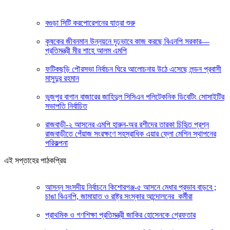
বগুড়া সিটি করপোরেশনের যাত্রা শুরু
কৃষকের জীবনমান উন্নয়নে দৃঢ়ভাবে কাজ করছে বিএনপি সরকার—
প্রতিমন্ত্রী মীর শাহে আলম এমপি
ফটিকছড়ি পৌরসভা নির্বাচন ঘিরে আলোচনায় উঠে এসেছে লন্ডন প্রবাসী
মাসুদুর রহমান
ভুজপুর বাগান বাজারের জাহিদুল সিসিএন পলিটেকনিক ডিবেটিং সোসাইটির
সভাপতি নির্বাচিত
রাজবাড়ী-২ আসনের এমপি হারুন-অর রশীদের তারকা চিহিৃত প্রশ্ন
রাজবাড়ীতে পেঁয়াজ সংরক্ষণে সহস্রাধিক এয়ার ফ্লো মেশিন স্থাপনের
পরিকল্পনা
এই সপ্তাহের পাঠকপ্রিয়
আসন্ন সংসদীয় নির্বাচনে কিশোরগঞ্জ-৫ আসনে মেধার প্রভাব বাড়বে ;
চাঙা বিএনপি, জামায়াত ও রাষ্ট্র সংস্কার আন্দোলনের কর্মীরা
প্রাথমিক ও গণশিক্ষা প্রতিমন্ত্রী জাকির হোসেনকে গ্রেফতার