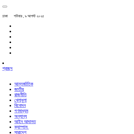
ঢাকা
শনিবার , ৯ আগস্ট ২০২৫
প্রচ্ছদ
আন্তর্জাতিক
জাতীয়
রাজনীতি
খেলাধুলা
বিনোদন
গণমাধ্যম
অন্যান্য
আইন আদালত
ক্যাম্পাস
সারাদেশ