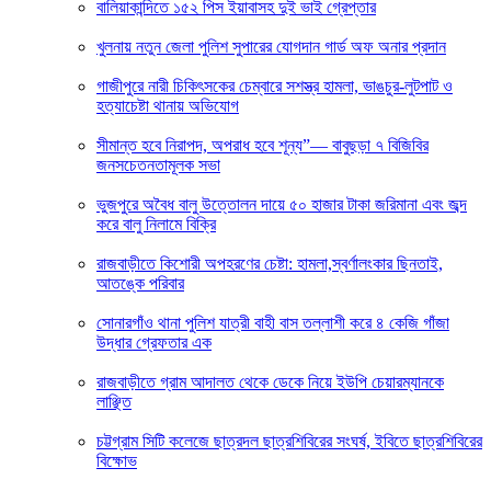
বালিয়াকান্দিতে ১৫২ পিস ইয়াবাসহ দুই ভাই গ্রেপ্তার
খুলনায় নতুন জেলা পুলিশ সুপারের যোগদান গার্ড অফ অনার প্রদান
গাজীপুরে নারী চিকিৎসকের চেম্বারে সশস্ত্র হামলা, ভাঙচুর-লুটপাট ও
হত্যাচেষ্টা থানায় অভিযোগ
সীমান্ত হবে নিরাপদ, অপরাধ হবে শূন্য”— বাবুছড়া ৭ বিজিবির
জনসচেতনতামূলক সভা
ভুজপুরে অবৈধ বালু উত্তোলন দায়ে ৫০ হাজার টাকা জরিমানা এবং জব্দ
করে বালু নিলামে বিক্রি
রাজবাড়ীতে কিশোরী অপহরণের চেষ্টা: হামলা,স্বর্ণালংকার ছিনতাই,
আতঙ্কে পরিবার
সোনারগাঁও থানা পুলিশ যাত্রী বাহী বাস তল্লাশী করে ৪ কেজি গাঁজা
উদ্ধার গ্রেফতার এক
রাজবাড়ীতে গ্রাম আদালত থেকে ডেকে নিয়ে ইউপি চেয়ারম্যানকে
লাঞ্ছিত
চট্টগ্রাম সিটি কলেজে ছাত্রদল ছাত্রশিবিরের সংঘর্ষ, ইবিতে ছাত্রশিবিরের
বিক্ষোভ