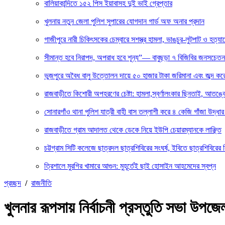
বালিয়াকান্দিতে ১৫২ পিস ইয়াবাসহ দুই ভাই গ্রেপ্তার
খুলনায় নতুন জেলা পুলিশ সুপারের যোগদান গার্ড অফ অনার প্রদান
গাজীপুরে নারী চিকিৎসকের চেম্বারে সশস্ত্র হামলা, ভাঙচুর-লুটপাট ও হত্যা
সীমান্ত হবে নিরাপদ, অপরাধ হবে শূন্য”— বাবুছড়া ৭ বিজিবির জনসচেত
ভুজপুরে অবৈধ বালু উত্তোলন দায়ে ৫০ হাজার টাকা জরিমানা এবং জব্দ করে ব
রাজবাড়ীতে কিশোরী অপহরণের চেষ্টা: হামলা,স্বর্ণালংকার ছিনতাই, আতঙ্ক
সোনারগাঁও থানা পুলিশ যাত্রী বাহী বাস তল্লাশী করে ৪ কেজি গাঁজা উদ্ধ
রাজবাড়ীতে গ্রাম আদালত থেকে ডেকে নিয়ে ইউপি চেয়ারম্যানকে লাঞ্ছিত
চট্টগ্রাম সিটি কলেজে ছাত্রদল ছাত্রশিবিরের সংঘর্ষ, ইবিতে ছাত্রশিবিরের 
ত্রিশালে মুরগির খামারে আগুন: মুহূর্তেই ছাই হোসাইন আহমেদের স্বপ্ন
প্রচ্ছদ
/
রাজনীতি
খুলনার রূপসায় নির্বাচনী প্রস্তুতি সভা উপ