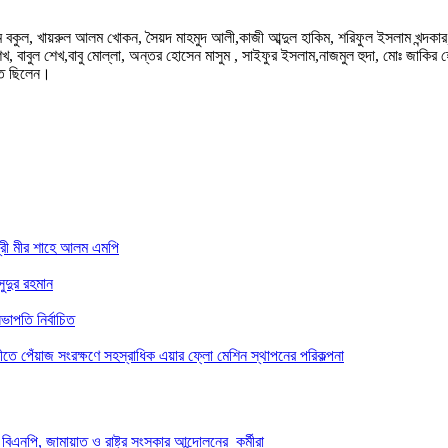
ুল, খায়রুল আলম খোকন, সৈয়দ মাহমুদ আলী,কাজী আব্দুল হাকিম, শরিফুল ইসলাম খন্দকার, ই
খ, বাবুল শেখ,বাবু মোল্লা, অন্তর হোসেন মাসুম , সাইফুর ইসলাম,নাজমুল হুদা, মোঃ জাক
থিত ছিলেন।
্রী মীর শাহে আলম এমপি
ুদুর রহমান
াপতি নির্বাচিত
তে পেঁয়াজ সংরক্ষণে সহস্রাধিক এয়ার ফ্লো মেশিন স্থাপনের পরিকল্পনা
িএনপি, জামায়াত ও রাষ্ট্র সংস্কার আন্দোলনের কর্মীরা