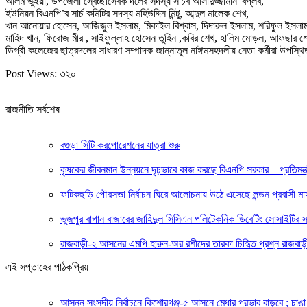
আলম ভুঁইয়া, উপজেলা স্বেচ্ছাসেবক দলের সদস্য সচিব আসাদুজ্জামান বিপ্লব,
ইউনিয়ন বিএনপি’র সার্চ কমিটির সদস্য মহিউদ্দিন মিন্টু, আব্দুল মালেক শেখ,
খান আনোয়ার হোসেন, আজিজুল ইসলাম, মিকাইল বিশ্বাস, দিদারুল ইসলাম, শরিফুল ইসলাম বক
মাহিদ খান, ফিরোজ মীর , সাইফুল্লাহ হোসেন তুহিন ,কবির শেখ, হালিম মোড়ল, আফছার শে
ডিগ্রী কলেজের ছাত্রদলের সাধারণ সম্পাদক জান্নাতুল নাঈমসহদলীয় নেতা কর্মীরা উপস্
Post Views:
৩২০
রাজনীতি সর্বশেষ
বগুড়া সিটি করপোরেশনের যাত্রা শুরু
কৃষকের জীবনমান উন্নয়নে দৃঢ়ভাবে কাজ করছে বিএনপি সরকার—প্রতিমন্ত
ফটিকছড়ি পৌরসভা নির্বাচন ঘিরে আলোচনায় উঠে এসেছে লন্ডন প্রবাসী মাস
ভুজপুর বাগান বাজারের জাহিদুল সিসিএন পলিটেকনিক ডিবেটিং সোসাইটির সভ
রাজবাড়ী-২ আসনের এমপি হারুন-অর রশীদের তারকা চিহিৃত প্রশ্ন রাজবাড়ী
এই সপ্তাহের পাঠকপ্রিয়
আসন্ন সংসদীয় নির্বাচনে কিশোরগঞ্জ-৫ আসনে মেধার প্রভাব বাড়বে ; চাঙা ব