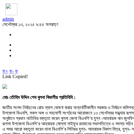
admin
সেপ্টেম্বর ১৩, ২০২৫ ৯:৫৫ অপরাহ্ণ
ফ+
ফ-
ফ
Link Copied!
মোঃ তৌহিদ উদ্দিন শেখ খুলনা বিভাগীয় প্রতিনিধি :
জাতীয় সংসদ নির্বাচনের রোড ম্যাপ ঘোষণা করায় অন্তর্বর্তীকালীন সরকার ও নির্বাচন কমিশ
উপজেলা বিএনপি, সকল অঙ্গ ও সহযোগী সংগঠনের আয়োজনে ১৩ সেপ্টেম্বর সন্ধ্যায় রূপস
অনুষ্ঠানে প্রধান অতিথির বক্তৃতা করেন খুলনা জেলা বিএনপি’র যুগ্ন -আহবায়ক খান জুলফ
রূপসা উপজেলা বিএনপি’র আহবায়ক মোল্লা সাইফুর রহমানের সভাপতিত্বে ও সদস্য সচিব জ
এ সময় আরো বক্তৃতা করেন থানা বিএনপি’র সিনিয়র যুগ্ন- আহবায়ক বিকাশ মিত্র, যুগ্ন