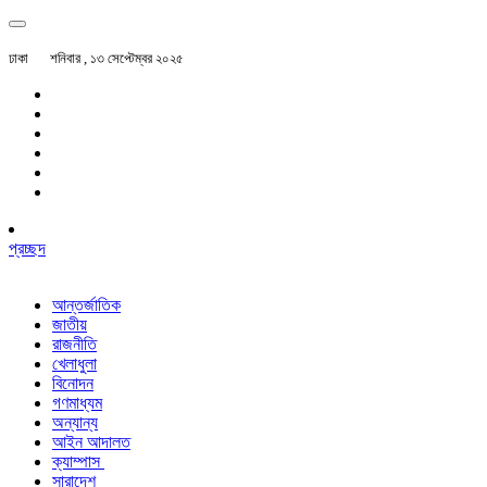
ঢাকা
শনিবার , ১৩ সেপ্টেম্বর ২০২৫
প্রচ্ছদ
আন্তর্জাতিক
জাতীয়
রাজনীতি
খেলাধুলা
বিনোদন
গণমাধ্যম
অন্যান্য
আইন আদালত
ক্যাম্পাস
সারাদেশ