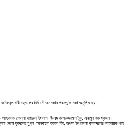
ক আজিজুল বারী হেলালের নির্বাচনী জনসভার প্রস্তুতি সভা অনুষ্ঠিত হয়।
 আহবায়ক মোল্লা খায়রুল ইসলাম, জিএম কামরুজ্জামান টুকু, এনামুল হক স্বজল।
 খুলনা জেলা যুবদলের যুগ্ন -আহবায়ক রুবেল মীর, রূপসা উপজেলা কৃষকদলের আহবায়ক শাহ