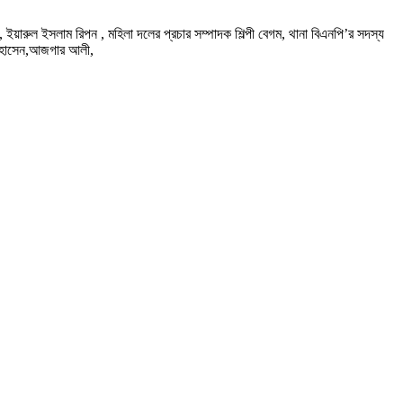
য়ারুল ইসলাম রিপন , মহিলা দলের প্রচার সম্পাদক শিল্পী বেগম, থানা বিএনপি’র সদস্য
ির হোসেন,আজগার আলী,