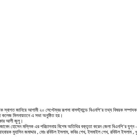
নকে স্বাগত জানিয়ে আগামী ২০ সেপ্টেম্বর রূপসা বাসস্ট্যান্ডে বিএনপি’র তথ্য বিষয়ক সম্পাদ
া কলেজ মিলনায়তনে এ সভা অনুষ্ঠিত হয়।
িকার আলী জুলু।
াবেদ হোসেন মল্লিক এর পরিচালনায় বিশেষ অতিথির বক্তৃতা করেন জেলা বিএনপি’র যুগ্ন –
- আহবায়ক মুহাসিন জমাদ্দার , মোঃ রবিউল ইসলাম, কবির শেখ, ইসমাইল শেখ, রবিউল ইসলাম ,