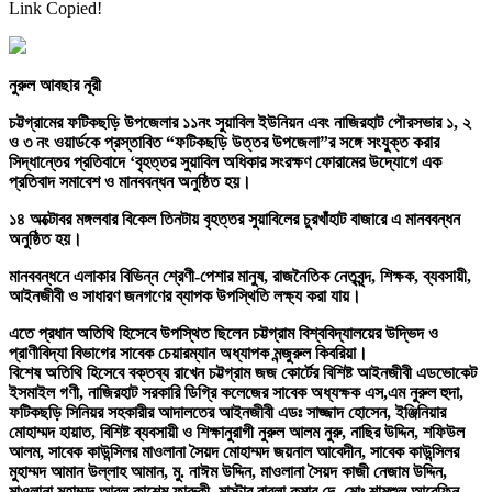
Link Copied!
নুরুল আবছার নূরী
চট্টগ্রামের ফটিকছড়ি উপজেলার ১১নং সুয়াবিল ইউনিয়ন এবং নাজিরহাট পৌরসভার ১, ২
ও ৩ নং ওয়ার্ডকে প্রস্তাবিত “ফটিকছড়ি উত্তর উপজেলা”র সঙ্গে সংযুক্ত করার
সিদ্ধান্তের প্রতিবাদে ‘বৃহত্তর সুয়াবিল অধিকার সংরক্ষণ ফোরামের উদ্যোগে এক
প্রতিবাদ সমাবেশ ও মানববন্ধন অনুষ্ঠিত হয়।
১৪ অক্টোবর মঙ্গলবার বিকেল তিনটায় বৃহত্তর সুয়াবিলের চুরখাঁহাট বাজারে এ মানববন্ধন
অনুষ্ঠিত হয়।
মানববন্ধনে এলাকার বিভিন্ন শ্রেণী-পেশার মানুষ, রাজনৈতিক নেতৃবৃন্দ, শিক্ষক, ব্যবসায়ী,
আইনজীবী ও সাধারণ জনগণের ব্যাপক উপস্থিতি লক্ষ্য করা যায়।
এতে প্রধান অতিথি হিসেবে উপস্থিত ছিলেন চট্টগ্রাম বিশ্ববিদ্যালয়ের উদ্ভিদ ও
প্রাণীবিদ্যা বিভাগের সাবেক চেয়ারম্যান অধ্যাপক মন্জুরুল কিবরিয়া।
বিশেষ অতিথি হিসেবে বক্তব্য রাখেন চট্টগ্রাম জজ কোর্টের বিশিষ্ট আইনজীবী এডভোকেট
ইসমাইল গণী, নাজিরহাট সরকারি ডিগ্রি কলেজের সাবেক অধ্যক্ষক এস,এম নুরুল হুদা,
ফটিকছড়ি সিনিয়র সহকারীর আদালতের আইনজীবী এডঃ সাজ্জাদ হোসেন, ইঞ্জিনিয়ার
মোহাম্মদ হায়াত, বিশিষ্ট ব্যবসায়ী ও শিক্ষানুরাগী নুরুল আলম নুরু, নাছির উদ্দিন, শফিউল
আলম, সাবেক কাউন্সিলর মাওলানা সৈয়দ মোহাম্মদ জয়নাল আবেদীন, সাবেক কাউন্সিলর
মুহাম্মদ আমান উল্লাহ আমান, মু. নাঈম উদ্দিন, মাওলানা সৈয়দ কাজী নেজাম উদ্দিন,
মাওলানা মুহাম্মদ আবুল কাশেম ফারুকী, মাস্টার বাবলা কুমার দে, মোঃ শামশুল আরেফিন