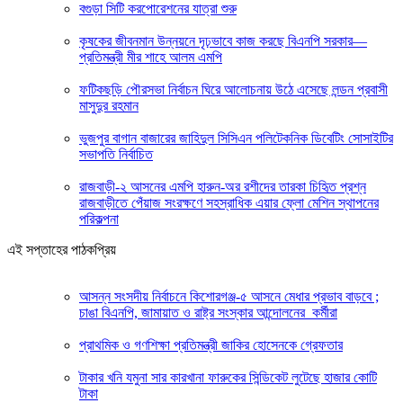
বগুড়া সিটি করপোরেশনের যাত্রা শুরু
কৃষকের জীবনমান উন্নয়নে দৃঢ়ভাবে কাজ করছে বিএনপি সরকার—
প্রতিমন্ত্রী মীর শাহে আলম এমপি
ফটিকছড়ি পৌরসভা নির্বাচন ঘিরে আলোচনায় উঠে এসেছে লন্ডন প্রবাসী
মাসুদুর রহমান
ভুজপুর বাগান বাজারের জাহিদুল সিসিএন পলিটেকনিক ডিবেটিং সোসাইটির
সভাপতি নির্বাচিত
রাজবাড়ী-২ আসনের এমপি হারুন-অর রশীদের তারকা চিহিৃত প্রশ্ন
রাজবাড়ীতে পেঁয়াজ সংরক্ষণে সহস্রাধিক এয়ার ফ্লো মেশিন স্থাপনের
পরিকল্পনা
এই সপ্তাহের পাঠকপ্রিয়
আসন্ন সংসদীয় নির্বাচনে কিশোরগঞ্জ-৫ আসনে মেধার প্রভাব বাড়বে ;
চাঙা বিএনপি, জামায়াত ও রাষ্ট্র সংস্কার আন্দোলনের কর্মীরা
প্রাথমিক ও গণশিক্ষা প্রতিমন্ত্রী জাকির হোসেনকে গ্রেফতার
টাকার খনি যমুনা সার কারখানা ফারুকের সিন্ডিকেট লুটেছে হাজার কোটি
টাকা