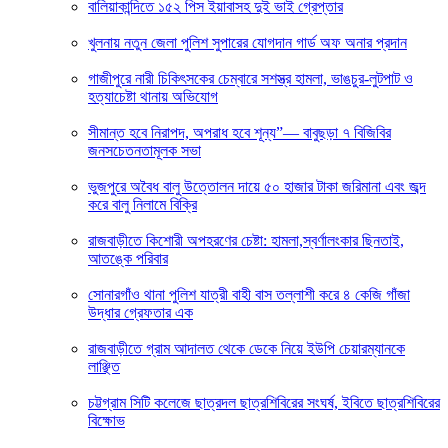
বালিয়াকান্দিতে ১৫২ পিস ইয়াবাসহ দুই ভাই গ্রেপ্তার
খুলনায় নতুন জেলা পুলিশ সুপারের যোগদান গার্ড অফ অনার প্রদান
গাজীপুরে নারী চিকিৎসকের চেম্বারে সশস্ত্র হামলা, ভাঙচুর-লুটপাট ও
হত্যাচেষ্টা থানায় অভিযোগ
সীমান্ত হবে নিরাপদ, অপরাধ হবে শূন্য”— বাবুছড়া ৭ বিজিবির
জনসচেতনতামূলক সভা
ভুজপুরে অবৈধ বালু উত্তোলন দায়ে ৫০ হাজার টাকা জরিমানা এবং জব্দ
করে বালু নিলামে বিক্রি
রাজবাড়ীতে কিশোরী অপহরণের চেষ্টা: হামলা,স্বর্ণালংকার ছিনতাই,
আতঙ্কে পরিবার
সোনারগাঁও থানা পুলিশ যাত্রী বাহী বাস তল্লাশী করে ৪ কেজি গাঁজা
উদ্ধার গ্রেফতার এক
রাজবাড়ীতে গ্রাম আদালত থেকে ডেকে নিয়ে ইউপি চেয়ারম্যানকে
লাঞ্ছিত
চট্টগ্রাম সিটি কলেজে ছাত্রদল ছাত্রশিবিরের সংঘর্ষ, ইবিতে ছাত্রশিবিরের
বিক্ষোভ