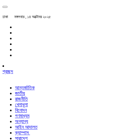
ঢাকা
মঙ্গলবার , ১৪ অক্টোবর ২০২৫
প্রচ্ছদ
আন্তর্জাতিক
জাতীয়
রাজনীতি
খেলাধুলা
বিনোদন
গণমাধ্যম
অন্যান্য
আইন আদালত
ক্যাম্পাস
সারাদেশ