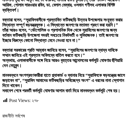
আরিফ, গোলাম সারওয়ার রবিন, ডা. বেলাল মেম্বার, ওসমান গণীসহ এলাকার বিশিষ্ট
ব্যক্তিবর্গ।
বক্তারা বলেন, “সুয়াবিলবাসীকে প্রস্তাবিত ফটিকছড়ি উত্তর উপজেলায় সংযুক্ত করার
সিদ্ধান্ত সম্পূর্ণ ষড়যন্ত্রমূলক। এ সিদ্ধান্তে জনগণের মতামত গ্রহণ করা হয়নি।”
তাঁরা আরও বলেন, “ভৌগোলিক ও প্রশাসনিক দিক থেকে সুয়াবিলের জনগণের জন্য
বর্তমান ফটিকছড়ি উপজেলা সদরই সবচেয়ে নিকটবর্তী ও সুবিধাজনক। তাই জনগণের
ইচ্ছার বিরুদ্ধে কোনো সিদ্ধান্ত মেনে নেওয়া হবে না।”
বক্তারা সরকারের প্রতি আহ্বান জানিয়ে বলেন, “সুয়াবিলের জনগণের ন্যায্য দাবিকে
সম্মান জানিয়ে এই প্রস্তাব অবিলম্বে বাতিল করতে হবে।”
অন্যথায়, এলাকাবাসীকে সঙ্গে নিয়ে আরও বৃহত্তর আন্দোলনের কর্মসূচি ঘোষণার হুঁশিয়ারি
দেন নেতৃবৃন্দ।
মানববন্ধনে অংশগ্রহণকারীরা হাতে প্ল্যাকার্ড ও ব্যানার নিয়ে “সুয়াবিলকে ষড়যন্ত্রের জালে
জড়াবেন না”, “সুয়াবিল আমাদের ফটিকছড়ির অবিচ্ছেদ্য অংশ” এ ধরনের নানা স্লোগান
দিতে থাকেন।
সমাবেশ শেষে পরবর্তী কর্মসূচি ঘোষণার আগাম বার্তা দিয়ে মানববন্ধন কর্মসূচি শেষ হয়।
Post Views:
২৭৮
রাজনীতি সর্বশেষ