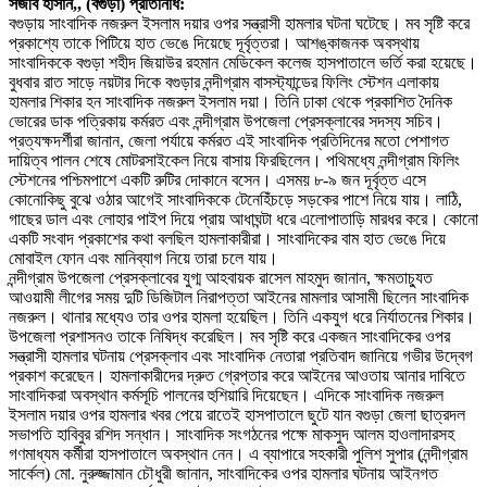
সজীব হাসান,, (বগুড়া) প্রতিনিধি:
বগুড়ায় সাংবাদিক নজরুল ইসলাম দয়ার ওপর সন্ত্রাসী হামলার ঘটনা ঘটেছে। মব সৃষ্টি করে
প্রকাশ্যে তাকে পিটিয়ে হাত ভেঙে দিয়েছে দূর্বৃত্তরা। আশঙ্কাজনক অবস্থায়
সাংবাদিককে বগুড়া শহীদ জিয়াউর রহমান মেডিকেল কলেজ হাসপাতালে ভর্তি করা হয়েছে।
বুধবার রাত সাড়ে নয়টার দিকে বগুড়ার নন্দীগ্রাম বাসস্ট্যান্ডের ফিলিং স্টেশন এলাকায়
হামলার শিকার হন সাংবাদিক নজরুল ইসলাম দয়া। তিনি ঢাকা থেকে প্রকাশিত দৈনিক
ভোরের ডাক পত্রিকায় কর্মরত এবং নন্দীগ্রাম উপজেলা প্রেসক্লাবের সদস্য সচিব।
প্রত্যক্ষদর্শীরা জানান, জেলা পর্যায়ে কর্মরত এই সাংবাদিক প্রতিদিনের মতো পেশাগত
দায়িত্ব পালন শেষে মোটরসাইকেল নিয়ে বাসায় ফিরছিলেন। পথিমধ্যে নন্দীগ্রাম ফিলিং
স্টেশনের পশ্চিমপাশে একটি রুটির দোকানে বসেন। এসময় ৮-৯ জন দূর্বৃত্ত এসে
কোনোকিছু বুঝে ওঠার আগেই সাংবাদিককে টেনেহিঁচড়ে সড়কের পাশে নিয়ে যায়। লাঠি,
গাছের ডাল এবং লোহার পাইপ দিয়ে প্রায় আধাঘন্টা ধরে এলোপাতাড়ি মারধর করে। কোনো
একটি সংবাদ প্রকাশের কথা বলছিল হামলাকারীরা। সাংবাদিকের বাম হাত ভেঙে দিয়ে
মোবাইল ফোন এবং মানিব্যাগ নিয়ে তারা চলে যায়।
নন্দীগ্রাম উপজেলা প্রেসক্লাবের যুগ্ম আহবায়ক রাসেল মাহমুদ জানান, ক্ষমতাচ্যুত
আওয়ামী লীগের সময় দুটি ডিজিটাল নিরাপত্তা আইনের মামলার আসামী ছিলেন সাংবাদিক
নজরুল। থানার মধ্যেও তার ওপর হামলা হয়েছিল। তিনি একযুগ ধরে নির্যাতনের শিকার।
উপজেলা প্রশাসনও তাকে নিষিদ্ধ করেছিল। মব সৃষ্টি করে একজন সাংবাদিকের ওপর
সন্ত্রাসী হামলার ঘটনায় প্রেসক্লাব এবং সাংবাদিক নেতারা প্রতিবাদ জানিয়ে গভীর উদ্বেগ
প্রকাশ করেছেন। হামলাকারীদের দ্রুত গ্রেপ্তার করে আইনের আওতায় আনার দাবিতে
সাংবাদিকরা অবস্থান কর্মসূচি পালনের হুশিয়ারি দিয়েছেন। এদিকে সাংবাদিক নজরুল
ইসলাম দয়ার ওপর হামলার খবর পেয়ে রাতেই হাসপাতালে ছুটে যান বগুড়া জেলা ছাত্রদল
সভাপতি হাবিবুর রশিদ সন্ধান। সাংবাদিক সংগঠনের পক্ষে মাকসুদ আলম হাওলাদারসহ
গণমাধ্যম কর্মীরা হাসপাতালে অবস্থান নেন। এ ব্যাপারে সহকারী পুলিশ সুপার (নন্দীগ্রাম
সার্কেল) মো. নুরুজ্জামান চৌধুরী জানান, সাংবাদিকের ওপর হামলার ঘটনায় আইনগত