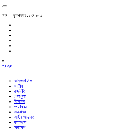
ঢাকা
বৃহস্পতিবার , ১ মে ২০২৫
প্রচ্ছদ
আন্তর্জাতিক
জাতীয়
রাজনীতি
খেলাধুলা
বিনোদন
গণমাধ্যম
অন্যান্য
আইন আদালত
ক্যাম্পাস
সারাদেশ