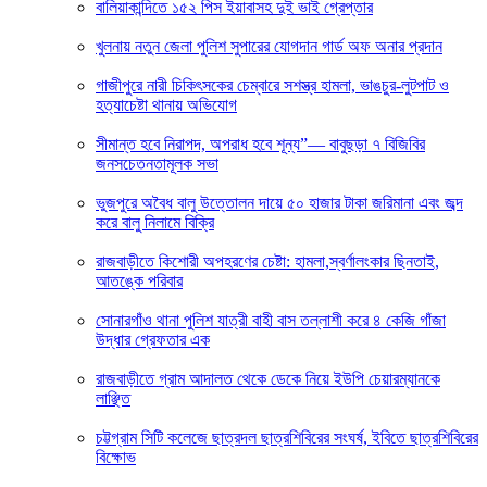
বালিয়াকান্দিতে ১৫২ পিস ইয়াবাসহ দুই ভাই গ্রেপ্তার
খুলনায় নতুন জেলা পুলিশ সুপারের যোগদান গার্ড অফ অনার প্রদান
গাজীপুরে নারী চিকিৎসকের চেম্বারে সশস্ত্র হামলা, ভাঙচুর-লুটপাট ও
হত্যাচেষ্টা থানায় অভিযোগ
সীমান্ত হবে নিরাপদ, অপরাধ হবে শূন্য”— বাবুছড়া ৭ বিজিবির
জনসচেতনতামূলক সভা
ভুজপুরে অবৈধ বালু উত্তোলন দায়ে ৫০ হাজার টাকা জরিমানা এবং জব্দ
করে বালু নিলামে বিক্রি
রাজবাড়ীতে কিশোরী অপহরণের চেষ্টা: হামলা,স্বর্ণালংকার ছিনতাই,
আতঙ্কে পরিবার
সোনারগাঁও থানা পুলিশ যাত্রী বাহী বাস তল্লাশী করে ৪ কেজি গাঁজা
উদ্ধার গ্রেফতার এক
রাজবাড়ীতে গ্রাম আদালত থেকে ডেকে নিয়ে ইউপি চেয়ারম্যানকে
লাঞ্ছিত
চট্টগ্রাম সিটি কলেজে ছাত্রদল ছাত্রশিবিরের সংঘর্ষ, ইবিতে ছাত্রশিবিরের
বিক্ষোভ