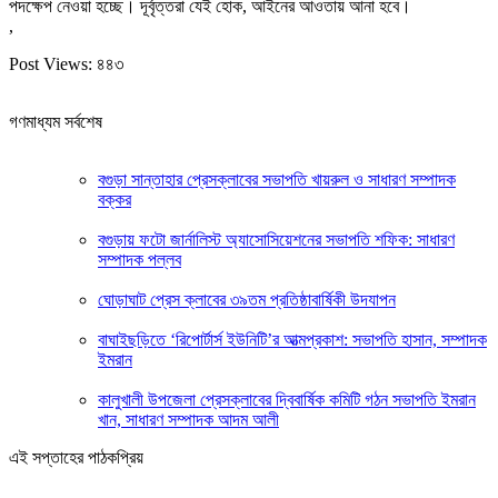
পদক্ষেপ নেওয়া হচ্ছে। দূর্বৃত্তরা যেই হোক, আইনের আওতায় আনা হবে।
,
Post Views:
৪৪৩
গণমাধ্যম সর্বশেষ
বগুড়া সান্তাহার প্রেসক্লাবের সভাপতি খায়রুল ও সাধারণ সম্পাদক
বক্কর
বগুড়ায় ফটো জার্নালিস্ট অ্যাসোসিয়েশনের সভাপতি শফিক: সাধারণ
সম্পাদক পল্লব
ঘোড়াঘাট প্রেস ক্লাবের ৩৯তম প্রতিষ্ঠাবার্ষিকী উদযাপন
বাঘাইছড়িতে ‘রিপোর্টার্স ইউনিটি’র আত্মপ্রকাশ: সভাপতি হাসান, সম্পাদক
ইমরান
কালুখালী উপজেলা প্রেসক্লাবের দ্বিবার্ষিক কমিটি গঠন সভাপতি ইমরান
খান, সাধারণ সম্পাদক আদম আলী
এই সপ্তাহের পাঠকপ্রিয়